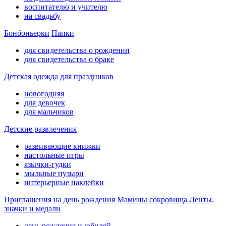
воспитателю и учителю
на свадьбу
Бонбоньерки
Папки
для свидетельства о рождении
для свидетельства о браке
Детская одежда для праздников
новогодняя
для девочек
для мальчиков
Детские развлечения
развивающие книжки
настольные игры
язычки-гудки
мыльные пузыри
интерьерные наклейки
Приглашения на день рождения
Мамины сокровища
Ленты,
значки и медали
день рождения и юбилей