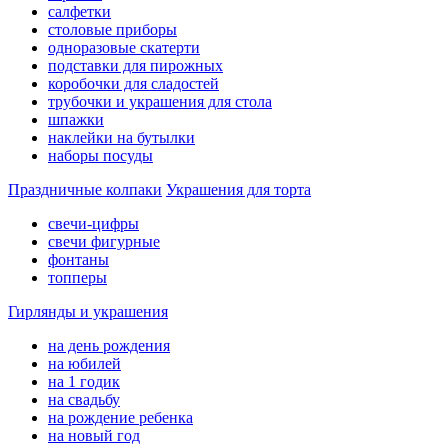
салфетки
столовые приборы
одноразовые скатерти
подставки для пирожных
коробочки для сладостей
трубочки и украшения для стола
шпажки
наклейки на бутылки
наборы посуды
Праздничные колпаки
Украшения для торта
свечи-цифры
свечи фигурные
фонтаны
топперы
Гирлянды и украшения
на день рождения
на юбилей
на 1 годик
на свадьбу
на рождение ребенка
на новый год