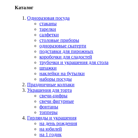
Каталог
Одноразовая посуда
стаканы
тарелки
салфетки
столовые приборы
одноразовые скатерти
подставки для пирожных
коробочки для сладостей
трубочки и украшения для стола
шпажки
наклейки на бутылки
наборы посуды
Праздничные колпаки
Украшения для торта
свечи-цифры
свечи фигурные
фонтаны
топперы
Гирлянды и украшения
на день рождения
на юбилей
на 1 годик