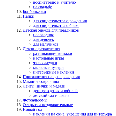
воспитателю и учителю
на свадьбу
Бонбоньерки
Папки
для свидетельства о рождении
для свидетельства о браке
Детская одежда для праздников
новогодняя
для девочек
для мальчиков
Детские развлечения
развивающие книжки
настольные игры
язычки-гудки
мыльные пузыри
интерьерные наклейки
Приглашения на день рождения
Мамины сокровища
Ленты, значки и медали
день рождения и юбилей
детский сад и школа
Фотоальбомы
Открытки поздравительные
Новый год
наклейки на окна, украшения для интерьера