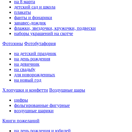
на 8 марта
детский сад и школа
плакаты
фанты и фонарики
занавес-дождик
флажки, звездочки, кружочки, подвески
наборы украшений на скотче
Фотозоны
Фотобутафория
на детский праздник
на день рождения
на девичник
на свадьбу
для новорожденных
на новый год
Хлопушки и конфетти
Воздушные шары
цифры
фольгированные фигурные
воздушные шарики
Книги пожеланий
на день рождения и юбилей