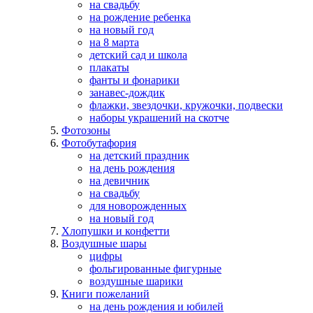
на свадьбу
на рождение ребенка
на новый год
на 8 марта
детский сад и школа
плакаты
фанты и фонарики
занавес-дождик
флажки, звездочки, кружочки, подвески
наборы украшений на скотче
Фотозоны
Фотобутафория
на детский праздник
на день рождения
на девичник
на свадьбу
для новорожденных
на новый год
Хлопушки и конфетти
Воздушные шары
цифры
фольгированные фигурные
воздушные шарики
Книги пожеланий
на день рождения и юбилей