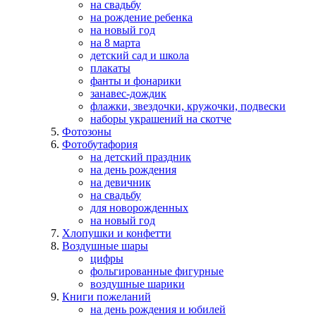
на свадьбу
на рождение ребенка
на новый год
на 8 марта
детский сад и школа
плакаты
фанты и фонарики
занавес-дождик
флажки, звездочки, кружочки, подвески
наборы украшений на скотче
Фотозоны
Фотобутафория
на детский праздник
на день рождения
на девичник
на свадьбу
для новорожденных
на новый год
Хлопушки и конфетти
Воздушные шары
цифры
фольгированные фигурные
воздушные шарики
Книги пожеланий
на день рождения и юбилей