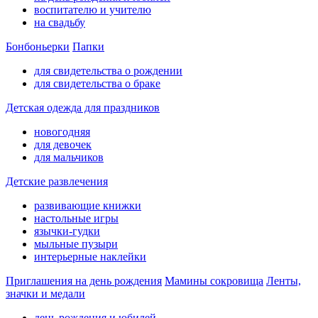
воспитателю и учителю
на свадьбу
Бонбоньерки
Папки
для свидетельства о рождении
для свидетельства о браке
Детская одежда для праздников
новогодняя
для девочек
для мальчиков
Детские развлечения
развивающие книжки
настольные игры
язычки-гудки
мыльные пузыри
интерьерные наклейки
Приглашения на день рождения
Мамины сокровища
Ленты,
значки и медали
день рождения и юбилей