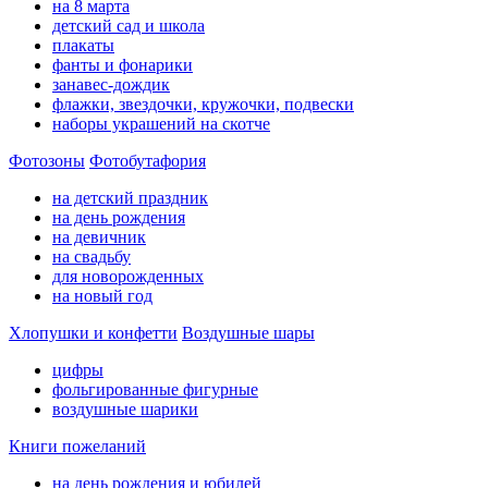
на 8 марта
детский сад и школа
плакаты
фанты и фонарики
занавес-дождик
флажки, звездочки, кружочки, подвески
наборы украшений на скотче
Фотозоны
Фотобутафория
на детский праздник
на день рождения
на девичник
на свадьбу
для новорожденных
на новый год
Хлопушки и конфетти
Воздушные шары
цифры
фольгированные фигурные
воздушные шарики
Книги пожеланий
на день рождения и юбилей