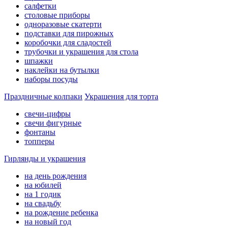
салфетки
столовые приборы
одноразовые скатерти
подставки для пирожных
коробочки для сладостей
трубочки и украшения для стола
шпажки
наклейки на бутылки
наборы посуды
Праздничные колпаки
Украшения для торта
свечи-цифры
свечи фигурные
фонтаны
топперы
Гирлянды и украшения
на день рождения
на юбилей
на 1 годик
на свадьбу
на рождение ребенка
на новый год