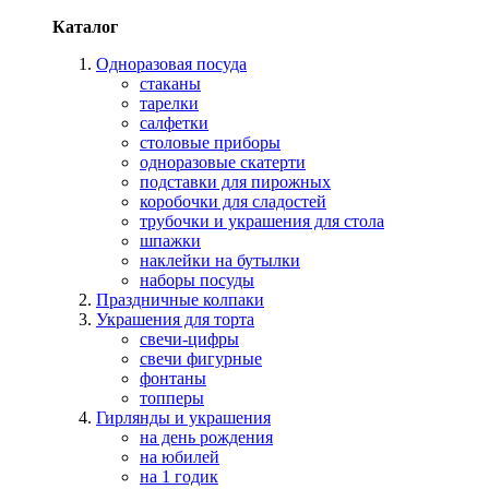
Каталог
Одноразовая посуда
стаканы
тарелки
салфетки
столовые приборы
одноразовые скатерти
подставки для пирожных
коробочки для сладостей
трубочки и украшения для стола
шпажки
наклейки на бутылки
наборы посуды
Праздничные колпаки
Украшения для торта
свечи-цифры
свечи фигурные
фонтаны
топперы
Гирлянды и украшения
на день рождения
на юбилей
на 1 годик