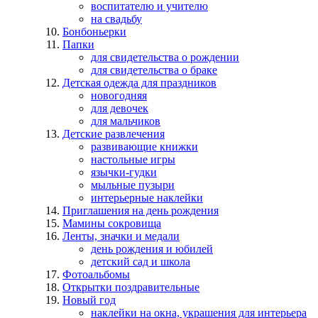
воспитателю и учителю
на свадьбу
Бонбоньерки
Папки
для свидетельства о рождении
для свидетельства о браке
Детская одежда для праздников
новогодняя
для девочек
для мальчиков
Детские развлечения
развивающие книжки
настольные игры
язычки-гудки
мыльные пузыри
интерьерные наклейки
Приглашения на день рождения
Мамины сокровища
Ленты, значки и медали
день рождения и юбилей
детский сад и школа
Фотоальбомы
Открытки поздравительные
Новый год
наклейки на окна, украшения для интерьера