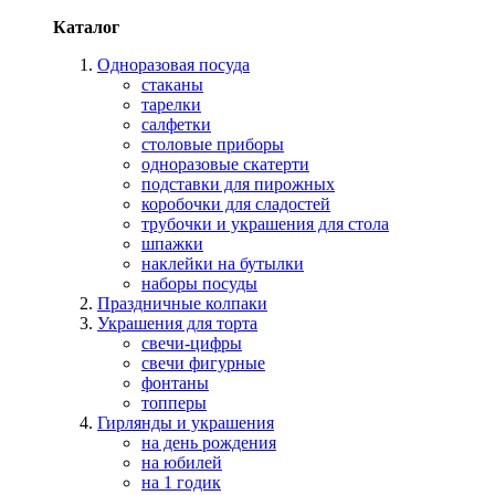
Каталог
Одноразовая посуда
стаканы
тарелки
салфетки
столовые приборы
одноразовые скатерти
подставки для пирожных
коробочки для сладостей
трубочки и украшения для стола
шпажки
наклейки на бутылки
наборы посуды
Праздничные колпаки
Украшения для торта
свечи-цифры
свечи фигурные
фонтаны
топперы
Гирлянды и украшения
на день рождения
на юбилей
на 1 годик