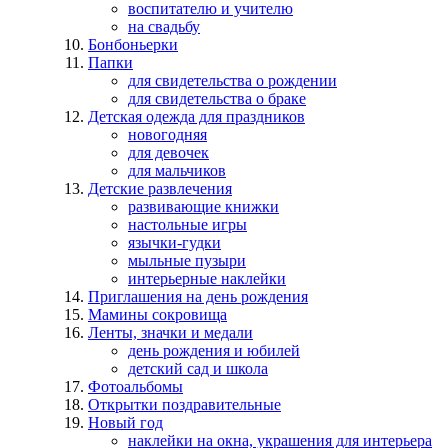
воспитателю и учителю
на свадьбу
Бонбоньерки
Папки
для свидетельства о рождении
для свидетельства о браке
Детская одежда для праздников
новогодняя
для девочек
для мальчиков
Детские развлечения
развивающие книжки
настольные игры
язычки-гудки
мыльные пузыри
интерьерные наклейки
Приглашения на день рождения
Мамины сокровища
Ленты, значки и медали
день рождения и юбилей
детский сад и школа
Фотоальбомы
Открытки поздравительные
Новый год
наклейки на окна, украшения для интерьера