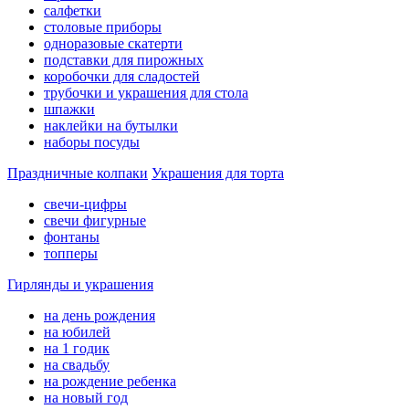
салфетки
столовые приборы
одноразовые скатерти
подставки для пирожных
коробочки для сладостей
трубочки и украшения для стола
шпажки
наклейки на бутылки
наборы посуды
Праздничные колпаки
Украшения для торта
свечи-цифры
свечи фигурные
фонтаны
топперы
Гирлянды и украшения
на день рождения
на юбилей
на 1 годик
на свадьбу
на рождение ребенка
на новый год