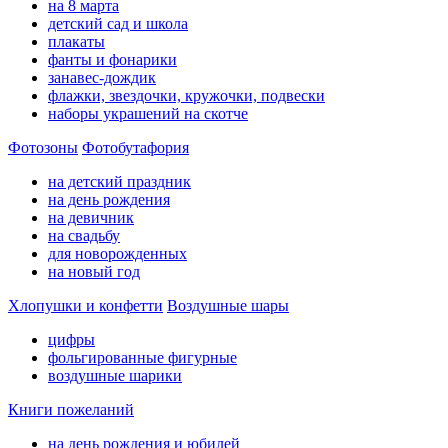
на 8 марта
детский сад и школа
плакаты
фанты и фонарики
занавес-дождик
флажки, звездочки, кружочки, подвески
наборы украшений на скотче
Фотозоны
Фотобутафория
на детский праздник
на день рождения
на девичник
на свадьбу
для новорожденных
на новый год
Хлопушки и конфетти
Воздушные шары
цифры
фольгированные фигурные
воздушные шарики
Книги пожеланий
на день рождения и юбилей