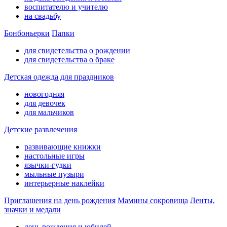
воспитателю и учителю
на свадьбу
Бонбоньерки
Папки
для свидетельства о рождении
для свидетельства о браке
Детская одежда для праздников
новогодняя
для девочек
для мальчиков
Детские развлечения
развивающие книжки
настольные игры
язычки-гудки
мыльные пузыри
интерьерные наклейки
Приглашения на день рождения
Мамины сокровища
Ленты,
значки и медали
день рождения и юбилей