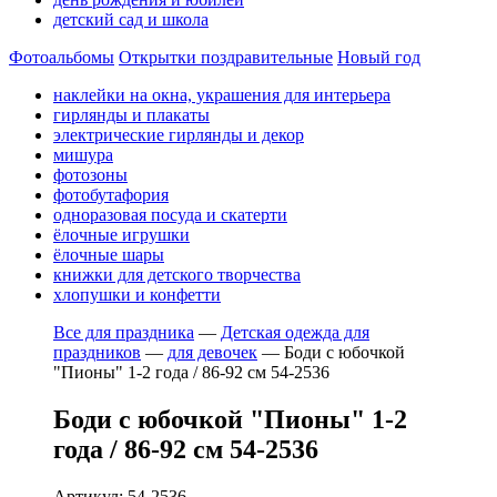
детский сад и школа
Фотоальбомы
Открытки поздравительные
Новый год
наклейки на окна, украшения для интерьера
гирлянды и плакаты
электрические гирлянды и декор
мишура
фотозоны
фотобутафория
одноразовая посуда и скатерти
ёлочные игрушки
ёлочные шары
книжки для детского творчества
хлопушки и конфетти
Все для праздника
—
Детская одежда для
праздников
—
для девочек
—
Боди с юбочкой
"Пионы" 1-2 года / 86-92 см 54-2536
Боди с юбочкой "Пионы" 1-2
года / 86-92 см 54-2536
Артикул: 54-2536