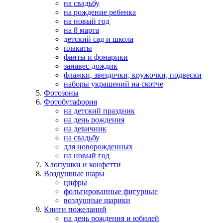
на свадьбу
на рождение ребенка
на новый год
на 8 марта
детский сад и школа
плакаты
фанты и фонарики
занавес-дождик
флажки, звездочки, кружочки, подвески
наборы украшений на скотче
Фотозоны
Фотобутафория
на детский праздник
на день рождения
на девичник
на свадьбу
для новорожденных
на новый год
Хлопушки и конфетти
Воздушные шары
цифры
фольгированные фигурные
воздушные шарики
Книги пожеланий
на день рождения и юбилей