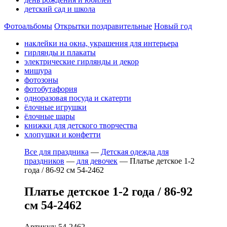
детский сад и школа
Фотоальбомы
Открытки поздравительные
Новый год
наклейки на окна, украшения для интерьера
гирлянды и плакаты
электрические гирлянды и декор
мишура
фотозоны
фотобутафория
одноразовая посуда и скатерти
ёлочные игрушки
ёлочные шары
книжки для детского творчества
хлопушки и конфетти
Все для праздника
—
Детская одежда для
праздников
—
для девочек
—
Платье детское 1-2
года / 86-92 см 54-2462
Платье детское 1-2 года / 86-92
см 54-2462
Артикул: 54-2462