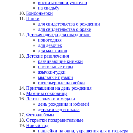
воспитателю и учителю
на свадьбу
Бонбоньерки
Папки
для свидетельства о рождении
для свидетельства о браке
Детская одежда для праздников
новогодняя
для девочек
для мальчиков
Детские развлечения
развивающие книжки
настольные игры
язычки-гудки
мыльные пузыри
интерьерные наклейки
Приглашения на день рождения
Мамины сокровища
Ленты, значки и медали
день рождения и юбилей
детский сад и школа
Фотоальбомы
Открытки поздравительные
Новый год
наклейки на окна, украшения для интерьера