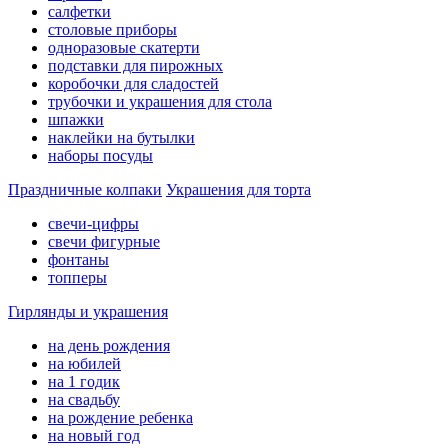
салфетки
столовые приборы
одноразовые скатерти
подставки для пирожных
коробочки для сладостей
трубочки и украшения для стола
шпажки
наклейки на бутылки
наборы посуды
Праздничные колпаки
Украшения для торта
свечи-цифры
свечи фигурные
фонтаны
топперы
Гирлянды и украшения
на день рождения
на юбилей
на 1 годик
на свадьбу
на рождение ребенка
на новый год