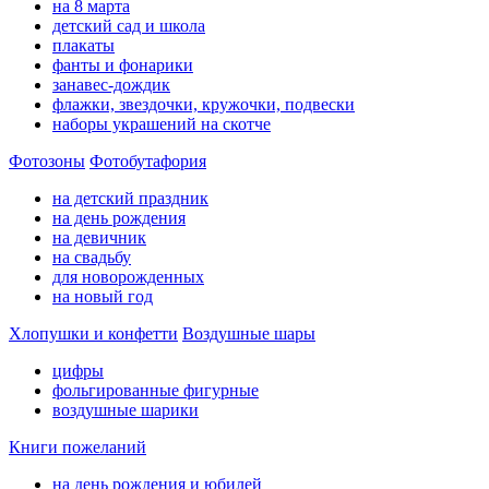
на 8 марта
детский сад и школа
плакаты
фанты и фонарики
занавес-дождик
флажки, звездочки, кружочки, подвески
наборы украшений на скотче
Фотозоны
Фотобутафория
на детский праздник
на день рождения
на девичник
на свадьбу
для новорожденных
на новый год
Хлопушки и конфетти
Воздушные шары
цифры
фольгированные фигурные
воздушные шарики
Книги пожеланий
на день рождения и юбилей