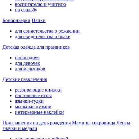
воспитателю и учителю
на свадьбу
Бонбоньерки
Папки
для свидетельства о рождении
для свидетельства о браке
Детская одежда для праздников
новогодняя
для девочек
для мальчиков
Детские развлечения
развивающие книжки
настольные игры
язычки-гудки
мыльные пузыри
интерьерные наклейки
Приглашения на день рождения
Мамины сокровища
Ленты,
значки и медали
день рождения и юбилей