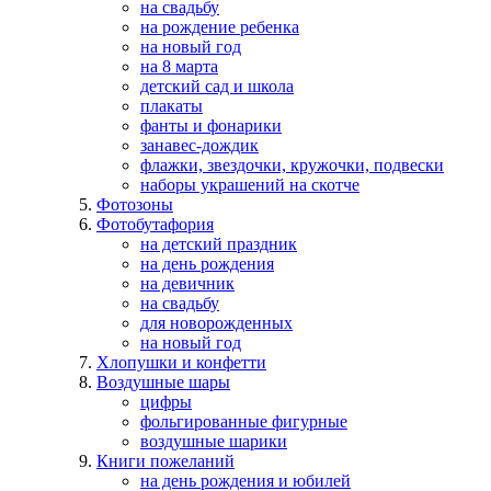
на свадьбу
на рождение ребенка
на новый год
на 8 марта
детский сад и школа
плакаты
фанты и фонарики
занавес-дождик
флажки, звездочки, кружочки, подвески
наборы украшений на скотче
Фотозоны
Фотобутафория
на детский праздник
на день рождения
на девичник
на свадьбу
для новорожденных
на новый год
Хлопушки и конфетти
Воздушные шары
цифры
фольгированные фигурные
воздушные шарики
Книги пожеланий
на день рождения и юбилей