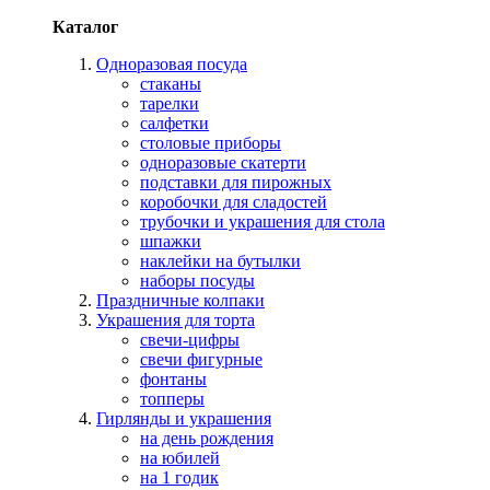
Каталог
Одноразовая посуда
стаканы
тарелки
салфетки
столовые приборы
одноразовые скатерти
подставки для пирожных
коробочки для сладостей
трубочки и украшения для стола
шпажки
наклейки на бутылки
наборы посуды
Праздничные колпаки
Украшения для торта
свечи-цифры
свечи фигурные
фонтаны
топперы
Гирлянды и украшения
на день рождения
на юбилей
на 1 годик