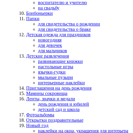
воспитателю и учителю
на свадьбу
Бонбоньерки
Папки
для свидетельства о рождении
для свидетельства о браке
Детская одежда для праздников
новогодняя
для девочек
для мальчиков
Детские развлечения
развивающие книжки
настольные игры
язычки-гудки
мыльные пузыри
интерьерные наклейки
Приглашения на день рождения
Мамины сокровища
Ленты, значки и медали
день рождения и юбилей
детский сад и школа
Фотоальбомы
Открытки поздравительные
Новый год
наклейки на окна, украшения для интерьера