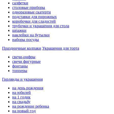
салфетки
столовые приборы
одноразовые скатерти
подставки для пирожных
коробочки для сладостей
трубочки и украшения для стола
шпажки
наклейки на бутылки
наборы посуды
Праздничные колпаки
Украшения для торта
свечи-цифры
свечи фигурные
фонтаны
топперы
Гирлянды и украшения
на день рождения
на юбилей
на 1 годик
на свадьбу
на рождение ребенка
на новый год