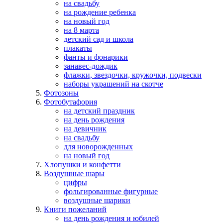
на свадьбу
на рождение ребенка
на новый год
на 8 марта
детский сад и школа
плакаты
фанты и фонарики
занавес-дождик
флажки, звездочки, кружочки, подвески
наборы украшений на скотче
Фотозоны
Фотобутафория
на детский праздник
на день рождения
на девичник
на свадьбу
для новорожденных
на новый год
Хлопушки и конфетти
Воздушные шары
цифры
фольгированные фигурные
воздушные шарики
Книги пожеланий
на день рождения и юбилей