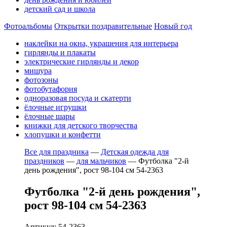
детский сад и школа
Фотоальбомы
Открытки поздравительные
Новый год
наклейки на окна, украшения для интерьера
гирлянды и плакаты
электрические гирлянды и декор
мишура
фотозоны
фотобутафория
одноразовая посуда и скатерти
ёлочные игрушки
ёлочные шары
книжки для детского творчества
хлопушки и конфетти
Все для праздника
—
Детская одежда для
праздников
—
для мальчиков
—
Футболка "2-й
день рождения", рост 98-104 см 54-2363
Футболка "2-й день рождения",
рост 98-104 см 54-2363
Артикул: 54-2363