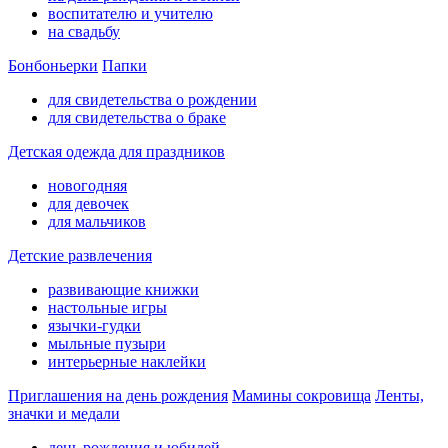
воспитателю и учителю
на свадьбу
Бонбоньерки
Папки
для свидетельства о рождении
для свидетельства о браке
Детская одежда для праздников
новогодняя
для девочек
для мальчиков
Детские развлечения
развивающие книжки
настольные игры
язычки-гудки
мыльные пузыри
интерьерные наклейки
Приглашения на день рождения
Мамины сокровища
Ленты,
значки и медали
день рождения и юбилей