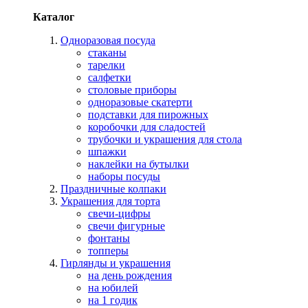
Каталог
Одноразовая посуда
стаканы
тарелки
салфетки
столовые приборы
одноразовые скатерти
подставки для пирожных
коробочки для сладостей
трубочки и украшения для стола
шпажки
наклейки на бутылки
наборы посуды
Праздничные колпаки
Украшения для торта
свечи-цифры
свечи фигурные
фонтаны
топперы
Гирлянды и украшения
на день рождения
на юбилей
на 1 годик