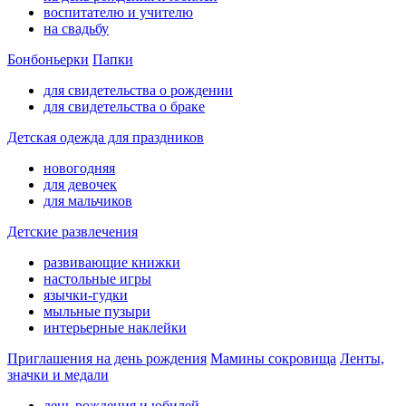
воспитателю и учителю
на свадьбу
Бонбоньерки
Папки
для свидетельства о рождении
для свидетельства о браке
Детская одежда для праздников
новогодняя
для девочек
для мальчиков
Детские развлечения
развивающие книжки
настольные игры
язычки-гудки
мыльные пузыри
интерьерные наклейки
Приглашения на день рождения
Мамины сокровища
Ленты,
значки и медали
день рождения и юбилей