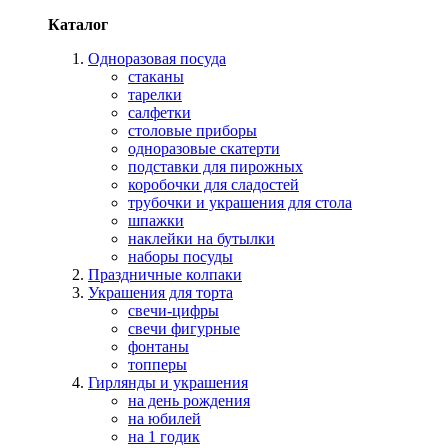
Каталог
Одноразовая посуда
стаканы
тарелки
салфетки
столовые приборы
одноразовые скатерти
подставки для пирожных
коробочки для сладостей
трубочки и украшения для стола
шпажки
наклейки на бутылки
наборы посуды
Праздничные колпаки
Украшения для торта
свечи-цифры
свечи фигурные
фонтаны
топперы
Гирлянды и украшения
на день рождения
на юбилей
на 1 годик