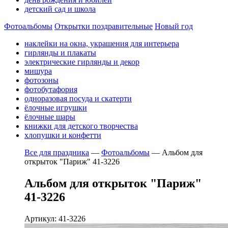
детский сад и школа
Фотоальбомы
Открытки поздравительные
Новый год
наклейки на окна, украшения для интерьера
гирлянды и плакаты
электрические гирлянды и декор
мишура
фотозоны
фотобутафория
одноразовая посуда и скатерти
ёлочные игрушки
ёлочные шары
книжки для детского творчества
хлопушки и конфетти
Все для праздника
—
Фотоальбомы
—
Альбом для
открыток "Париж" 41-3226
Альбом для открыток "Париж"
41-3226
Артикул: 41-3226