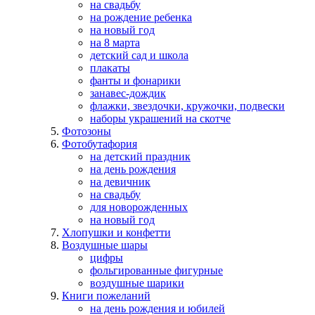
на свадьбу
на рождение ребенка
на новый год
на 8 марта
детский сад и школа
плакаты
фанты и фонарики
занавес-дождик
флажки, звездочки, кружочки, подвески
наборы украшений на скотче
Фотозоны
Фотобутафория
на детский праздник
на день рождения
на девичник
на свадьбу
для новорожденных
на новый год
Хлопушки и конфетти
Воздушные шары
цифры
фольгированные фигурные
воздушные шарики
Книги пожеланий
на день рождения и юбилей