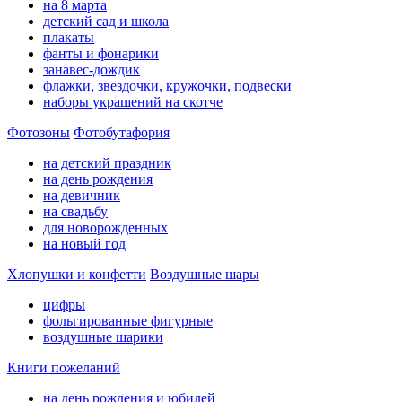
на 8 марта
детский сад и школа
плакаты
фанты и фонарики
занавес-дождик
флажки, звездочки, кружочки, подвески
наборы украшений на скотче
Фотозоны
Фотобутафория
на детский праздник
на день рождения
на девичник
на свадьбу
для новорожденных
на новый год
Хлопушки и конфетти
Воздушные шары
цифры
фольгированные фигурные
воздушные шарики
Книги пожеланий
на день рождения и юбилей