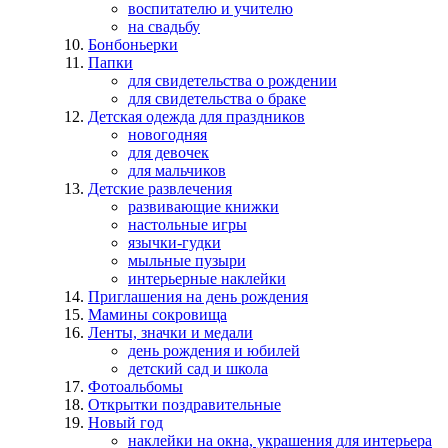
воспитателю и учителю
на свадьбу
Бонбоньерки
Папки
для свидетельства о рождении
для свидетельства о браке
Детская одежда для праздников
новогодняя
для девочек
для мальчиков
Детские развлечения
развивающие книжки
настольные игры
язычки-гудки
мыльные пузыри
интерьерные наклейки
Приглашения на день рождения
Мамины сокровища
Ленты, значки и медали
день рождения и юбилей
детский сад и школа
Фотоальбомы
Открытки поздравительные
Новый год
наклейки на окна, украшения для интерьера