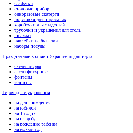
салфетки
столовые приборы
одноразовые скатерти
подставки для пирожных
коробочки для сладостей
трубочки и украшения для стола
шпажки
наклейки на бутылки
наборы посуды
Праздничные колпаки
Украшения для торта
свечи-цифры
свечи фигурные
фонтаны
топперы
Гирлянды и украшения
на день рождения
на юбилей
на 1 годик
на свадьбу
на рождение ребенка
на новый год