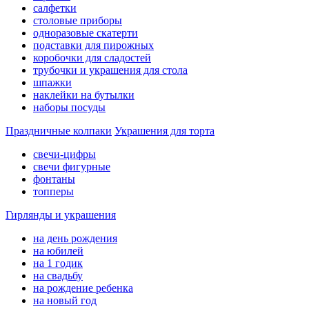
салфетки
столовые приборы
одноразовые скатерти
подставки для пирожных
коробочки для сладостей
трубочки и украшения для стола
шпажки
наклейки на бутылки
наборы посуды
Праздничные колпаки
Украшения для торта
свечи-цифры
свечи фигурные
фонтаны
топперы
Гирлянды и украшения
на день рождения
на юбилей
на 1 годик
на свадьбу
на рождение ребенка
на новый год