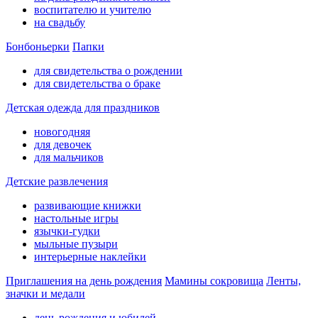
воспитателю и учителю
на свадьбу
Бонбоньерки
Папки
для свидетельства о рождении
для свидетельства о браке
Детская одежда для праздников
новогодняя
для девочек
для мальчиков
Детские развлечения
развивающие книжки
настольные игры
язычки-гудки
мыльные пузыри
интерьерные наклейки
Приглашения на день рождения
Мамины сокровища
Ленты,
значки и медали
день рождения и юбилей