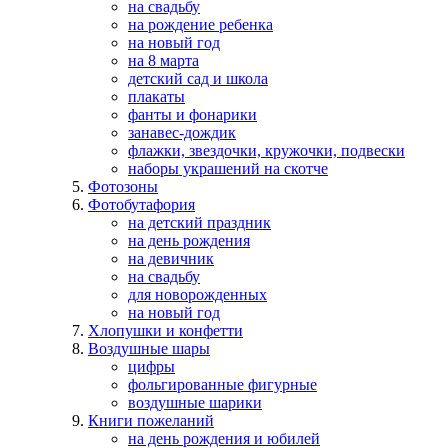
на свадьбу
на рождение ребенка
на новый год
на 8 марта
детский сад и школа
плакаты
фанты и фонарики
занавес-дождик
флажки, звездочки, кружочки, подвески
наборы украшений на скотче
Фотозоны
Фотобутафория
на детский праздник
на день рождения
на девичник
на свадьбу
для новорожденных
на новый год
Хлопушки и конфетти
Воздушные шары
цифры
фольгированные фигурные
воздушные шарики
Книги пожеланий
на день рождения и юбилей