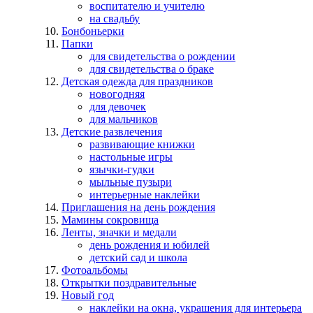
воспитателю и учителю
на свадьбу
Бонбоньерки
Папки
для свидетельства о рождении
для свидетельства о браке
Детская одежда для праздников
новогодняя
для девочек
для мальчиков
Детские развлечения
развивающие книжки
настольные игры
язычки-гудки
мыльные пузыри
интерьерные наклейки
Приглашения на день рождения
Мамины сокровища
Ленты, значки и медали
день рождения и юбилей
детский сад и школа
Фотоальбомы
Открытки поздравительные
Новый год
наклейки на окна, украшения для интерьера