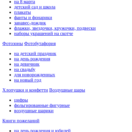
на 8 марта
детский сад и школа
плакаты
фанты и фонарики
занавес-дождик
флажки, звездочки, кружочки, подвески
наборы украшений на скотче
Фотозоны
Фотобутафория
на детский праздник
на день рождения
на девичник
на свадьбу
для новорожденных
на новый год
Хлопушки и конфетти
Воздушные шары
цифры
фольгированные фигурные
воздушные шарики
Книги пожеланий
на день рождения и юбилей