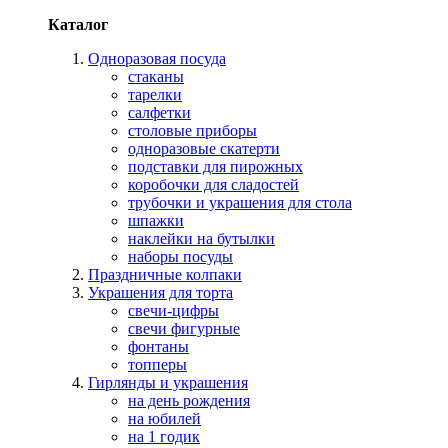
Каталог
Одноразовая посуда
стаканы
тарелки
салфетки
столовые приборы
одноразовые скатерти
подставки для пирожных
коробочки для сладостей
трубочки и украшения для стола
шпажки
наклейки на бутылки
наборы посуды
Праздничные колпаки
Украшения для торта
свечи-цифры
свечи фигурные
фонтаны
топперы
Гирлянды и украшения
на день рождения
на юбилей
на 1 годик