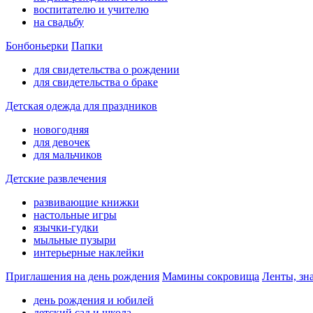
воспитателю и учителю
на свадьбу
Бонбоньерки
Папки
для свидетельства о рождении
для свидетельства о браке
Детская одежда для праздников
новогодняя
для девочек
для мальчиков
Детские развлечения
развивающие книжки
настольные игры
язычки-гудки
мыльные пузыри
интерьерные наклейки
Приглашения на день рождения
Мамины сокровища
Ленты, зн
день рождения и юбилей
детский сад и школа