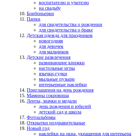
воспитателю и учителю
на свадьбу
Бонбоньерки
Папки
для свидетельства о рождении
для свидетельства о браке
Детская одежда для праздников
новогодняя
для девочек
для мальчиков
Детские развлечения
развивающие книжки
настольные игры
язычки-гудки
мыльные пузыри
интерьерные наклейки
Приглашения на день рождения
Мамины сокровища
Ленты, значки и медали
день рождения и юбилей
детский сад и школа
Фотоальбомы
Открытки поздравительные
Новый год
наклейки на окна, украшения для интерьера