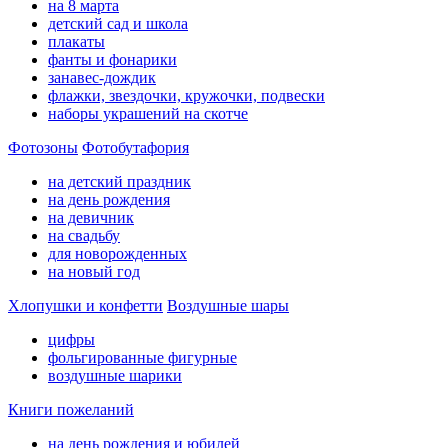
на 8 марта
детский сад и школа
плакаты
фанты и фонарики
занавес-дождик
флажки, звездочки, кружочки, подвески
наборы украшений на скотче
Фотозоны
Фотобутафория
на детский праздник
на день рождения
на девичник
на свадьбу
для новорожденных
на новый год
Хлопушки и конфетти
Воздушные шары
цифры
фольгированные фигурные
воздушные шарики
Книги пожеланий
на день рождения и юбилей