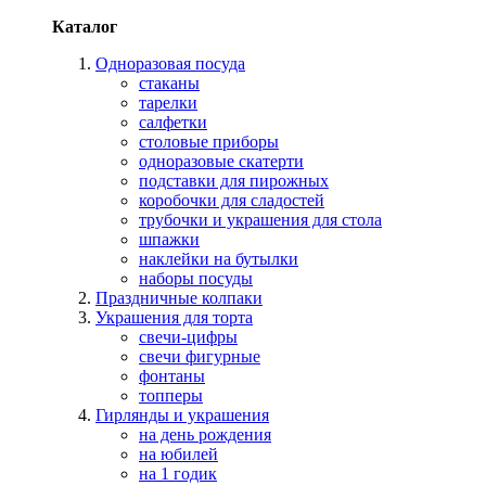
Каталог
Одноразовая посуда
стаканы
тарелки
салфетки
столовые приборы
одноразовые скатерти
подставки для пирожных
коробочки для сладостей
трубочки и украшения для стола
шпажки
наклейки на бутылки
наборы посуды
Праздничные колпаки
Украшения для торта
свечи-цифры
свечи фигурные
фонтаны
топперы
Гирлянды и украшения
на день рождения
на юбилей
на 1 годик