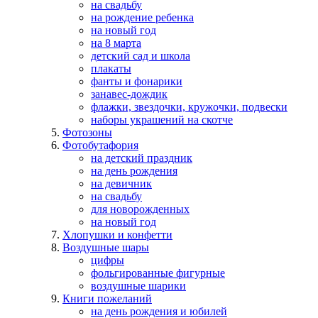
на свадьбу
на рождение ребенка
на новый год
на 8 марта
детский сад и школа
плакаты
фанты и фонарики
занавес-дождик
флажки, звездочки, кружочки, подвески
наборы украшений на скотче
Фотозоны
Фотобутафория
на детский праздник
на день рождения
на девичник
на свадьбу
для новорожденных
на новый год
Хлопушки и конфетти
Воздушные шары
цифры
фольгированные фигурные
воздушные шарики
Книги пожеланий
на день рождения и юбилей