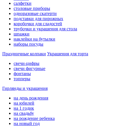
салфетки
столовые приборы
одноразовые скатерти
подставки для пирожных
коробочки для сладостей
трубочки и украшения для стола
шпажки
наклейки на бутылки
наборы посуды
Праздничные колпаки
Украшения для торта
свечи-цифры
свечи фигурные
фонтаны
топперы
Гирлянды и украшения
на день рождения
на юбилей
на 1 годик
на свадьбу
на рождение ребенка
на новый год