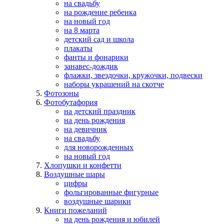
на свадьбу
на рождение ребенка
на новый год
на 8 марта
детский сад и школа
плакаты
фанты и фонарики
занавес-дождик
флажки, звездочки, кружочки, подвески
наборы украшений на скотче
Фотозоны
Фотобутафория
на детский праздник
на день рождения
на девичник
на свадьбу
для новорожденных
на новый год
Хлопушки и конфетти
Воздушные шары
цифры
фольгированные фигурные
воздушные шарики
Книги пожеланий
на день рождения и юбилей