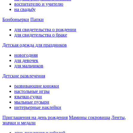
воспитателю и учителю
на свадьбу
Бонбоньерки
Папки
для свидетельства о рождении
для свидетельства о браке
Детская одежда для праздников
новогодняя
для девочек
для мальчиков
Детские развлечения
развивающие книжки
настольные игры
язычки-гудки
мыльные пузыри
интерьерные наклейки
Приглашения на день рождения
Мамины сокровища
Ленты,
значки и медали
день рождения и юбилей