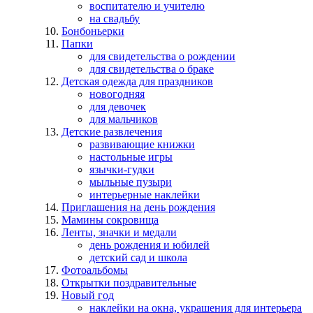
воспитателю и учителю
на свадьбу
Бонбоньерки
Папки
для свидетельства о рождении
для свидетельства о браке
Детская одежда для праздников
новогодняя
для девочек
для мальчиков
Детские развлечения
развивающие книжки
настольные игры
язычки-гудки
мыльные пузыри
интерьерные наклейки
Приглашения на день рождения
Мамины сокровища
Ленты, значки и медали
день рождения и юбилей
детский сад и школа
Фотоальбомы
Открытки поздравительные
Новый год
наклейки на окна, украшения для интерьера