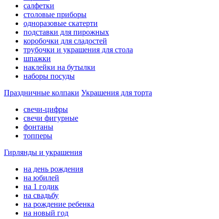
салфетки
столовые приборы
одноразовые скатерти
подставки для пирожных
коробочки для сладостей
трубочки и украшения для стола
шпажки
наклейки на бутылки
наборы посуды
Праздничные колпаки
Украшения для торта
свечи-цифры
свечи фигурные
фонтаны
топперы
Гирлянды и украшения
на день рождения
на юбилей
на 1 годик
на свадьбу
на рождение ребенка
на новый год