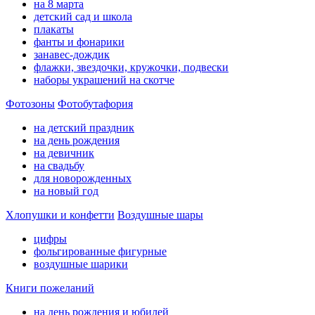
на 8 марта
детский сад и школа
плакаты
фанты и фонарики
занавес-дождик
флажки, звездочки, кружочки, подвески
наборы украшений на скотче
Фотозоны
Фотобутафория
на детский праздник
на день рождения
на девичник
на свадьбу
для новорожденных
на новый год
Хлопушки и конфетти
Воздушные шары
цифры
фольгированные фигурные
воздушные шарики
Книги пожеланий
на день рождения и юбилей