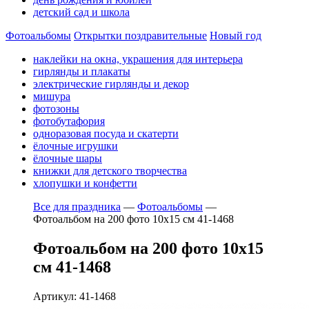
детский сад и школа
Фотоальбомы
Открытки поздравительные
Новый год
наклейки на окна, украшения для интерьера
гирлянды и плакаты
электрические гирлянды и декор
мишура
фотозоны
фотобутафория
одноразовая посуда и скатерти
ёлочные игрушки
ёлочные шары
книжки для детского творчества
хлопушки и конфетти
Все для праздника
—
Фотоальбомы
—
Фотоальбом на 200 фото 10х15 см 41-1468
Фотоальбом на 200 фото 10х15
см 41-1468
Артикул: 41-1468