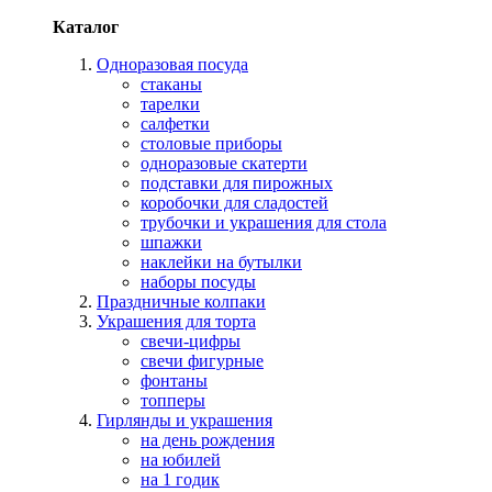
Каталог
Одноразовая посуда
стаканы
тарелки
салфетки
столовые приборы
одноразовые скатерти
подставки для пирожных
коробочки для сладостей
трубочки и украшения для стола
шпажки
наклейки на бутылки
наборы посуды
Праздничные колпаки
Украшения для торта
свечи-цифры
свечи фигурные
фонтаны
топперы
Гирлянды и украшения
на день рождения
на юбилей
на 1 годик