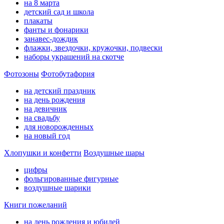
на 8 марта
детский сад и школа
плакаты
фанты и фонарики
занавес-дождик
флажки, звездочки, кружочки, подвески
наборы украшений на скотче
Фотозоны
Фотобутафория
на детский праздник
на день рождения
на девичник
на свадьбу
для новорожденных
на новый год
Хлопушки и конфетти
Воздушные шары
цифры
фольгированные фигурные
воздушные шарики
Книги пожеланий
на день рождения и юбилей