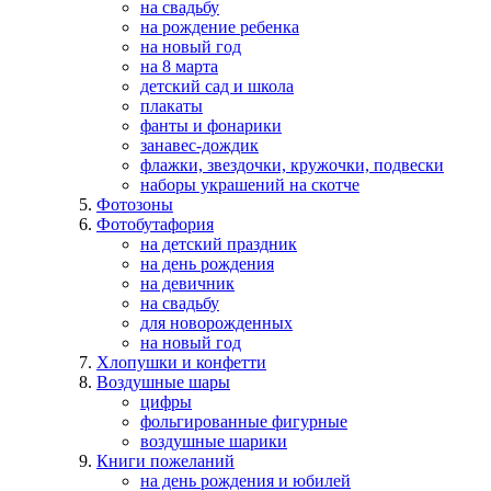
на свадьбу
на рождение ребенка
на новый год
на 8 марта
детский сад и школа
плакаты
фанты и фонарики
занавес-дождик
флажки, звездочки, кружочки, подвески
наборы украшений на скотче
Фотозоны
Фотобутафория
на детский праздник
на день рождения
на девичник
на свадьбу
для новорожденных
на новый год
Хлопушки и конфетти
Воздушные шары
цифры
фольгированные фигурные
воздушные шарики
Книги пожеланий
на день рождения и юбилей