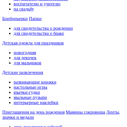
воспитателю и учителю
на свадьбу
Бонбоньерки
Папки
для свидетельства о рождении
для свидетельства о браке
Детская одежда для праздников
новогодняя
для девочек
для мальчиков
Детские развлечения
развивающие книжки
настольные игры
язычки-гудки
мыльные пузыри
интерьерные наклейки
Приглашения на день рождения
Мамины сокровища
Ленты,
значки и медали
день рождения и юбилей