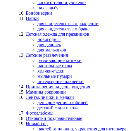
воспитателю и учителю
на свадьбу
Бонбоньерки
Папки
для свидетельства о рождении
для свидетельства о браке
Детская одежда для праздников
новогодняя
для девочек
для мальчиков
Детские развлечения
развивающие книжки
настольные игры
язычки-гудки
мыльные пузыри
интерьерные наклейки
Приглашения на день рождения
Мамины сокровища
Ленты, значки и медали
день рождения и юбилей
детский сад и школа
Фотоальбомы
Открытки поздравительные
Новый год
наклейки на окна, украшения для интерьера