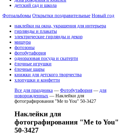
детский сад и школа
Фотоальбомы
Открытки поздравительные
Новый год
наклейки на окна, украшения для интерьера
гирлянды и плакаты
электрические гирлянды и декор
мишура
фотозоны
фотобутафория
одноразовая посуда и скатерти
ёлочные игрушки
ёлочные шары
книжки для детского творчества
хлопушки и конфетти
Все для праздника
—
Фотобутафория
—
для
новорожденных
—
Наклейки для
фотографирования "Me to You" 50-3427
Наклейки для
фотографирования "Me to You"
50-3427