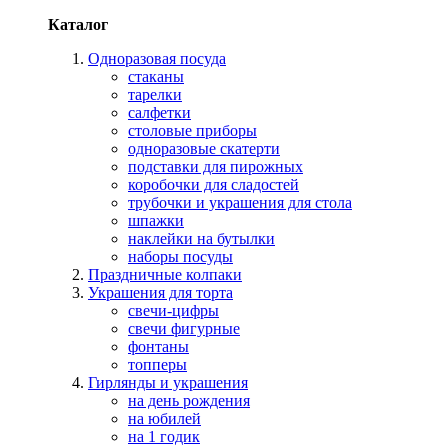
Каталог
Одноразовая посуда
стаканы
тарелки
салфетки
столовые приборы
одноразовые скатерти
подставки для пирожных
коробочки для сладостей
трубочки и украшения для стола
шпажки
наклейки на бутылки
наборы посуды
Праздничные колпаки
Украшения для торта
свечи-цифры
свечи фигурные
фонтаны
топперы
Гирлянды и украшения
на день рождения
на юбилей
на 1 годик