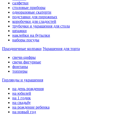
салфетки
столовые приборы
одноразовые скатерти
подставки для пирожных
коробочки для сладостей
трубочки и украшения для стола
шпажки
наклейки на бутылки
наборы посуды
Праздничные колпаки
Украшения для торта
свечи-цифры
свечи фигурные
фонтаны
топперы
Гирлянды и украшения
на день рождения
на юбилей
на 1 годик
на свадьбу
на рождение ребенка
на новый год