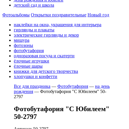
детский сад и школа
Фотоальбомы
Открытки поздравительные
Новый год
наклейки на окна, украшения для интерьера
гирлянды и плакаты
электрические гирлянды и декор
мишура
фотозоны
фотобутафория
одноразовая посуда и скатерти
ёлочные игрушки
ёлочные шары
книжки для детского творчества
хлопушки и конфетти
Все для праздника
—
Фотобутафория
—
на день
рождения
—
Фотобутафория "С Юбилеем" 50-
2797
Фотобутафория "С Юбилеем"
50-2797
Артикул: 50-2797