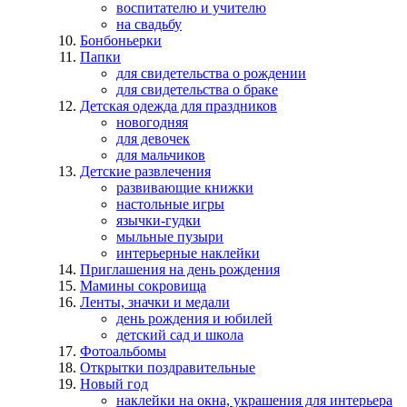
воспитателю и учителю
на свадьбу
Бонбоньерки
Папки
для свидетельства о рождении
для свидетельства о браке
Детская одежда для праздников
новогодняя
для девочек
для мальчиков
Детские развлечения
развивающие книжки
настольные игры
язычки-гудки
мыльные пузыри
интерьерные наклейки
Приглашения на день рождения
Мамины сокровища
Ленты, значки и медали
день рождения и юбилей
детский сад и школа
Фотоальбомы
Открытки поздравительные
Новый год
наклейки на окна, украшения для интерьера