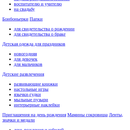
воспитателю и учителю
на свадьбу
Бонбоньерки
Папки
для свидетельства о рождении
для свидетельства о браке
Детская одежда для праздников
новогодняя
для девочек
для мальчиков
Детские развлечения
развивающие книжки
настольные игры
язычки-гудки
мыльные пузыри
интерьерные наклейки
Приглашения на день рождения
Мамины сокровища
Ленты,
значки и медали
день рождения и юбилей