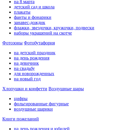
на 8 марта
детский сад и школа
плакаты
фанты и фонарики
занавес-дождик
флажки, звездочки, кружочки, подвески
наборы украшений на скотче
Фотозоны
Фотобутафория
на детский праздник
на день рождения
на девичник
на свадьбу
для новорожденных
на новый год
Хлопушки и конфетти
Воздушные шары
цифры
фольгированные фигурные
воздушные шарики
Книги пожеланий
на день рождения и юбилей