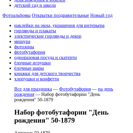
детский сад и школа
Фотоальбомы
Открытки поздравительные
Новый год
наклейки на окна, украшения для интерьера
гирлянды и плакаты
электрические гирлянды и декор
мишура
фотозоны
фотобутафория
одноразовая посуда и скатерти
ёлочные игрушки
ёлочные шары
книжки для детского творчества
хлопушки и конфетти
Все для праздника
—
Фотобутафория
—
на день
рождения
—
Набор фотобутафории "День
рождения" 50-1879
Набор фотобутафории "День
рождения" 50-1879
Артикул: 50-1879