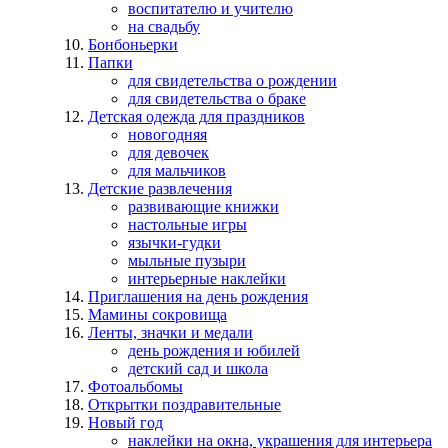
воспитателю и учителю
на свадьбу
Бонбоньерки
Папки
для свидетельства о рождении
для свидетельства о браке
Детская одежда для праздников
новогодняя
для девочек
для мальчиков
Детские развлечения
развивающие книжки
настольные игры
язычки-гудки
мыльные пузыри
интерьерные наклейки
Приглашения на день рождения
Мамины сокровища
Ленты, значки и медали
день рождения и юбилей
детский сад и школа
Фотоальбомы
Открытки поздравительные
Новый год
наклейки на окна, украшения для интерьера