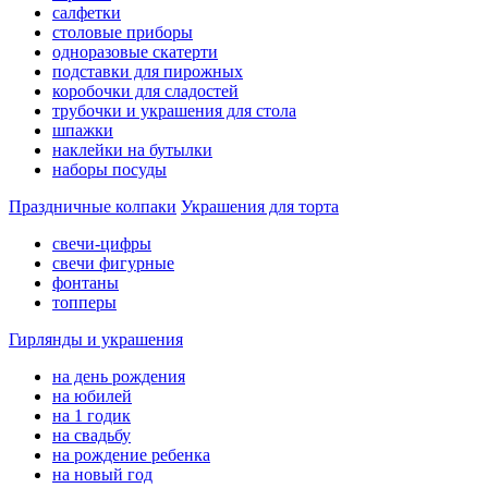
салфетки
столовые приборы
одноразовые скатерти
подставки для пирожных
коробочки для сладостей
трубочки и украшения для стола
шпажки
наклейки на бутылки
наборы посуды
Праздничные колпаки
Украшения для торта
свечи-цифры
свечи фигурные
фонтаны
топперы
Гирлянды и украшения
на день рождения
на юбилей
на 1 годик
на свадьбу
на рождение ребенка
на новый год