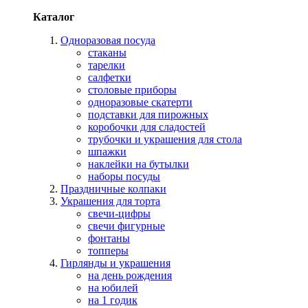
Каталог
Одноразовая посуда
стаканы
тарелки
салфетки
столовые приборы
одноразовые скатерти
подставки для пирожных
коробочки для сладостей
трубочки и украшения для стола
шпажки
наклейки на бутылки
наборы посуды
Праздничные колпаки
Украшения для торта
свечи-цифры
свечи фигурные
фонтаны
топперы
Гирлянды и украшения
на день рождения
на юбилей
на 1 годик