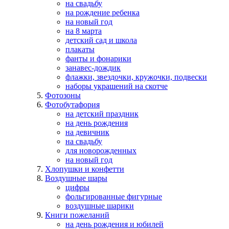
на свадьбу
на рождение ребенка
на новый год
на 8 марта
детский сад и школа
плакаты
фанты и фонарики
занавес-дождик
флажки, звездочки, кружочки, подвески
наборы украшений на скотче
Фотозоны
Фотобутафория
на детский праздник
на день рождения
на девичник
на свадьбу
для новорожденных
на новый год
Хлопушки и конфетти
Воздушные шары
цифры
фольгированные фигурные
воздушные шарики
Книги пожеланий
на день рождения и юбилей