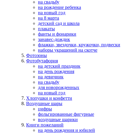
на свадьбу
на рождение ребенка
на новый год
на 8 марта
детский сад и школа
плакаты
фанты и фонарики
занавес-дождик
флажки, звездочки, кружочки, подвески
наборы украшений на скотче
Фотозоны
Фотобутафория
на детский праздник
на день рождения
на девичник
на свадьбу
для новорожденных
на новый год
Хлопушки и конфетти
Воздушные шары
цифры
фольгированные фигурные
воздушные шарики
Книги пожеланий
на день рождения и юбилей