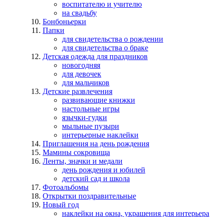
воспитателю и учителю
на свадьбу
Бонбоньерки
Папки
для свидетельства о рождении
для свидетельства о браке
Детская одежда для праздников
новогодняя
для девочек
для мальчиков
Детские развлечения
развивающие книжки
настольные игры
язычки-гудки
мыльные пузыри
интерьерные наклейки
Приглашения на день рождения
Мамины сокровища
Ленты, значки и медали
день рождения и юбилей
детский сад и школа
Фотоальбомы
Открытки поздравительные
Новый год
наклейки на окна, украшения для интерьера