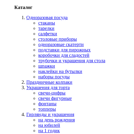
Каталог
Одноразовая посуда
стаканы
тарелки
салфетки
столовые приборы
одноразовые скатерти
подставки для пирожных
коробочки для сладостей
трубочки и украшения для стола
шпажки
наклейки на бутылки
наборы посуды
Праздничные колпаки
Украшения для торта
свечи-цифры
свечи фигурные
фонтаны
топперы
Гирлянды и украшения
на день рождения
на юбилей
на 1 годик