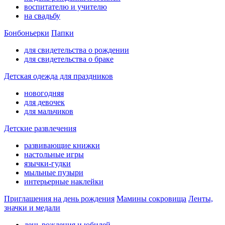
воспитателю и учителю
на свадьбу
Бонбоньерки
Папки
для свидетельства о рождении
для свидетельства о браке
Детская одежда для праздников
новогодняя
для девочек
для мальчиков
Детские развлечения
развивающие книжки
настольные игры
язычки-гудки
мыльные пузыри
интерьерные наклейки
Приглашения на день рождения
Мамины сокровища
Ленты,
значки и медали
день рождения и юбилей