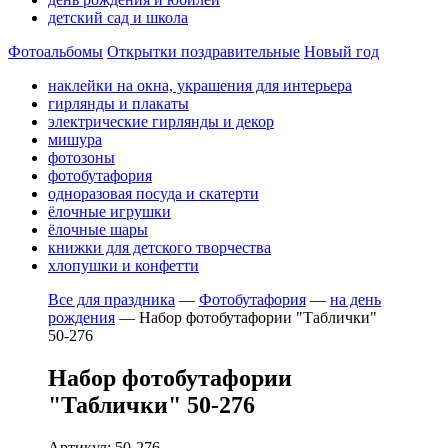
детский сад и школа
Фотоальбомы
Открытки поздравительные
Новый год
наклейки на окна, украшения для интерьера
гирлянды и плакаты
электрические гирлянды и декор
мишура
фотозоны
фотобутафория
одноразовая посуда и скатерти
ёлочные игрушки
ёлочные шары
книжки для детского творчества
хлопушки и конфетти
Все для праздника
—
Фотобутафория
—
на день
рождения
—
Набор фотобутафории "Таблички"
50-276
Набор фотобутафории
"Таблички" 50-276
Артикул: 50-276