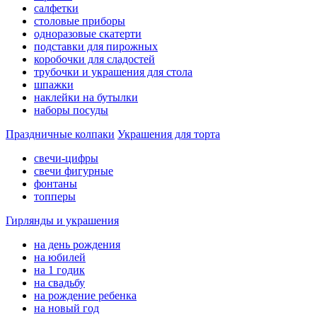
салфетки
столовые приборы
одноразовые скатерти
подставки для пирожных
коробочки для сладостей
трубочки и украшения для стола
шпажки
наклейки на бутылки
наборы посуды
Праздничные колпаки
Украшения для торта
свечи-цифры
свечи фигурные
фонтаны
топперы
Гирлянды и украшения
на день рождения
на юбилей
на 1 годик
на свадьбу
на рождение ребенка
на новый год