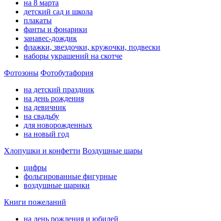
на 8 марта
детский сад и школа
плакаты
фанты и фонарики
занавес-дождик
флажки, звездочки, кружочки, подвески
наборы украшений на скотче
Фотозоны
Фотобутафория
на детский праздник
на день рождения
на девичник
на свадьбу
для новорожденных
на новый год
Хлопушки и конфетти
Воздушные шары
цифры
фольгированные фигурные
воздушные шарики
Книги пожеланий
на день рождения и юбилей