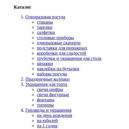
Каталог
Одноразовая посуда
стаканы
тарелки
салфетки
столовые приборы
одноразовые скатерти
подставки для пирожных
коробочки для сладостей
трубочки и украшения для стола
шпажки
наклейки на бутылки
наборы посуды
Праздничные колпаки
Украшения для торта
свечи-цифры
свечи фигурные
фонтаны
топперы
Гирлянды и украшения
на день рождения
на юбилей
на 1 годик