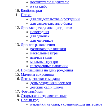
воспитателю и учителю
на свадьбу
Бонбоньерки
Папки
для свидетельства о рождении
для свидетельства о браке
Детская одежда для праздников
новогодняя
для девочек
для мальчиков
Детские развлечения
развивающие книжки
настольные игры
язычки-гудки
мыльные пузыри
интерьерные наклейки
Приглашения на день рождения
Мамины сокровища
Ленты, значки и медали
день рождения и юбилей
детский сад и школа
Фотоальбомы
Открытки поздравительные
Новый год
наклейки на окна, украшения для интерьера