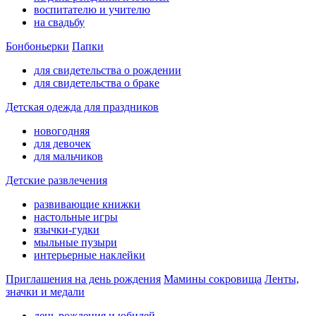
воспитателю и учителю
на свадьбу
Бонбоньерки
Папки
для свидетельства о рождении
для свидетельства о браке
Детская одежда для праздников
новогодняя
для девочек
для мальчиков
Детские развлечения
развивающие книжки
настольные игры
язычки-гудки
мыльные пузыри
интерьерные наклейки
Приглашения на день рождения
Мамины сокровища
Ленты,
значки и медали
день рождения и юбилей