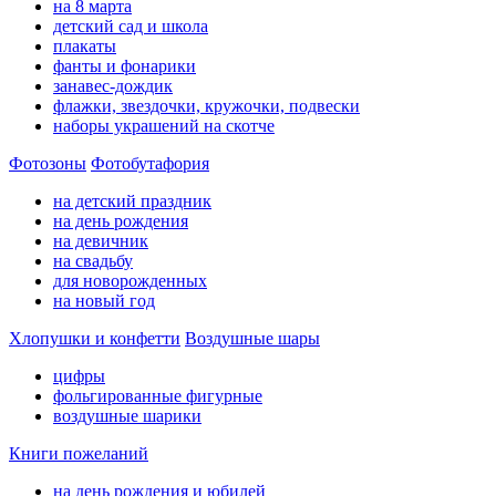
на 8 марта
детский сад и школа
плакаты
фанты и фонарики
занавес-дождик
флажки, звездочки, кружочки, подвески
наборы украшений на скотче
Фотозоны
Фотобутафория
на детский праздник
на день рождения
на девичник
на свадьбу
для новорожденных
на новый год
Хлопушки и конфетти
Воздушные шары
цифры
фольгированные фигурные
воздушные шарики
Книги пожеланий
на день рождения и юбилей