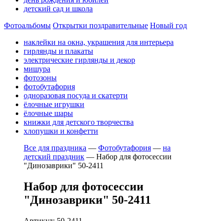
детский сад и школа
Фотоальбомы
Открытки поздравительные
Новый год
наклейки на окна, украшения для интерьера
гирлянды и плакаты
электрические гирлянды и декор
мишура
фотозоны
фотобутафория
одноразовая посуда и скатерти
ёлочные игрушки
ёлочные шары
книжки для детского творчества
хлопушки и конфетти
Все для праздника
—
Фотобутафория
—
на
детский праздник
—
Набор для фотосессии
"Динозаврики" 50-2411
Набор для фотосессии
"Динозаврики" 50-2411
Артикул: 50-2411