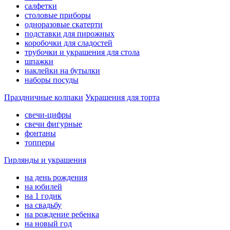
салфетки
столовые приборы
одноразовые скатерти
подставки для пирожных
коробочки для сладостей
трубочки и украшения для стола
шпажки
наклейки на бутылки
наборы посуды
Праздничные колпаки
Украшения для торта
свечи-цифры
свечи фигурные
фонтаны
топперы
Гирлянды и украшения
на день рождения
на юбилей
на 1 годик
на свадьбу
на рождение ребенка
на новый год