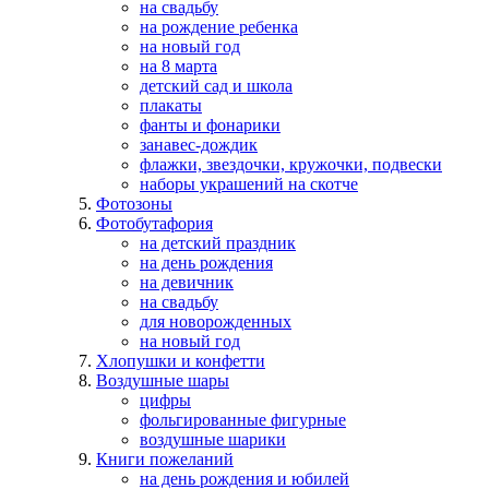
на свадьбу
на рождение ребенка
на новый год
на 8 марта
детский сад и школа
плакаты
фанты и фонарики
занавес-дождик
флажки, звездочки, кружочки, подвески
наборы украшений на скотче
Фотозоны
Фотобутафория
на детский праздник
на день рождения
на девичник
на свадьбу
для новорожденных
на новый год
Хлопушки и конфетти
Воздушные шары
цифры
фольгированные фигурные
воздушные шарики
Книги пожеланий
на день рождения и юбилей