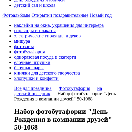
детский сад и школа
Фотоальбомы
Открытки поздравительные
Новый год
наклейки на окна, украшения для интерьера
гирлянды и плакаты
электрические гирлянды и декор
мишура
фотозоны
фотобутафория
одноразовая посуда и скатерти
ёлочные игрушки
ёлочные шары
книжки для детского творчества
хлопушки и конфетти
Все для праздника
—
Фотобутафория
—
на
детский праздник
—
Набор фотобутафории "День
Рождения в компании друзей" 50-1068
Набор фотобутафории "День
Рождения в компании друзей"
50-1068