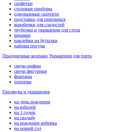
салфетки
столовые приборы
одноразовые скатерти
подставки для пирожных
коробочки для сладостей
трубочки и украшения для стола
шпажки
наклейки на бутылки
наборы посуды
Праздничные колпаки
Украшения для торта
свечи-цифры
свечи фигурные
фонтаны
топперы
Гирлянды и украшения
на день рождения
на юбилей
на 1 годик
на свадьбу
на рождение ребенка
на новый год