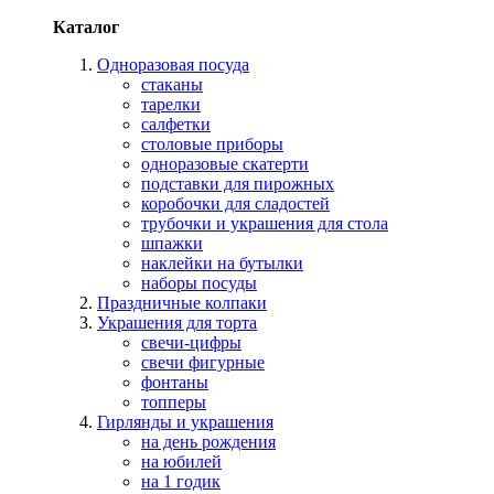
Каталог
Одноразовая посуда
стаканы
тарелки
салфетки
столовые приборы
одноразовые скатерти
подставки для пирожных
коробочки для сладостей
трубочки и украшения для стола
шпажки
наклейки на бутылки
наборы посуды
Праздничные колпаки
Украшения для торта
свечи-цифры
свечи фигурные
фонтаны
топперы
Гирлянды и украшения
на день рождения
на юбилей
на 1 годик