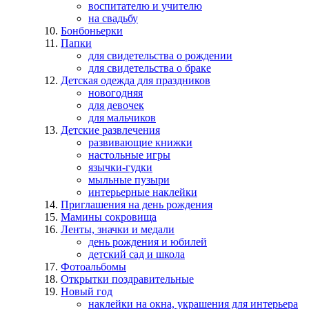
воспитателю и учителю
на свадьбу
Бонбоньерки
Папки
для свидетельства о рождении
для свидетельства о браке
Детская одежда для праздников
новогодняя
для девочек
для мальчиков
Детские развлечения
развивающие книжки
настольные игры
язычки-гудки
мыльные пузыри
интерьерные наклейки
Приглашения на день рождения
Мамины сокровища
Ленты, значки и медали
день рождения и юбилей
детский сад и школа
Фотоальбомы
Открытки поздравительные
Новый год
наклейки на окна, украшения для интерьера