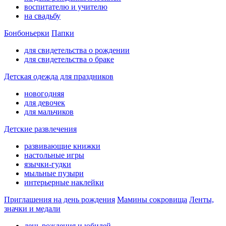
воспитателю и учителю
на свадьбу
Бонбоньерки
Папки
для свидетельства о рождении
для свидетельства о браке
Детская одежда для праздников
новогодняя
для девочек
для мальчиков
Детские развлечения
развивающие книжки
настольные игры
язычки-гудки
мыльные пузыри
интерьерные наклейки
Приглашения на день рождения
Мамины сокровища
Ленты,
значки и медали
день рождения и юбилей