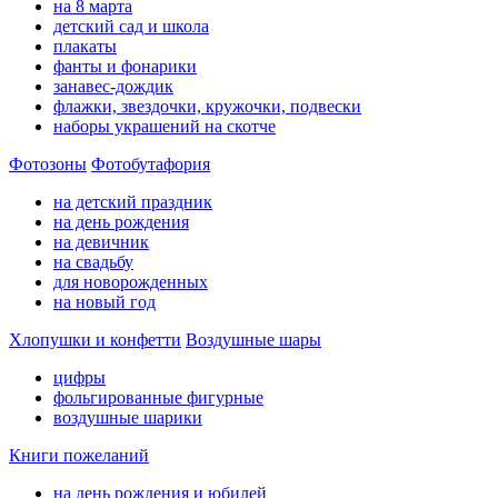
на 8 марта
детский сад и школа
плакаты
фанты и фонарики
занавес-дождик
флажки, звездочки, кружочки, подвески
наборы украшений на скотче
Фотозоны
Фотобутафория
на детский праздник
на день рождения
на девичник
на свадьбу
для новорожденных
на новый год
Хлопушки и конфетти
Воздушные шары
цифры
фольгированные фигурные
воздушные шарики
Книги пожеланий
на день рождения и юбилей