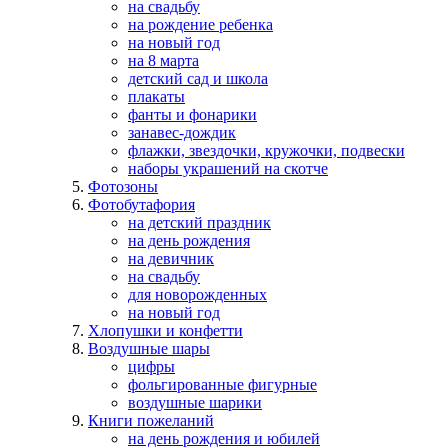
на свадьбу
на рождение ребенка
на новый год
на 8 марта
детский сад и школа
плакаты
фанты и фонарики
занавес-дождик
флажки, звездочки, кружочки, подвески
наборы украшений на скотче
Фотозоны
Фотобутафория
на детский праздник
на день рождения
на девичник
на свадьбу
для новорожденных
на новый год
Хлопушки и конфетти
Воздушные шары
цифры
фольгированные фигурные
воздушные шарики
Книги пожеланий
на день рождения и юбилей