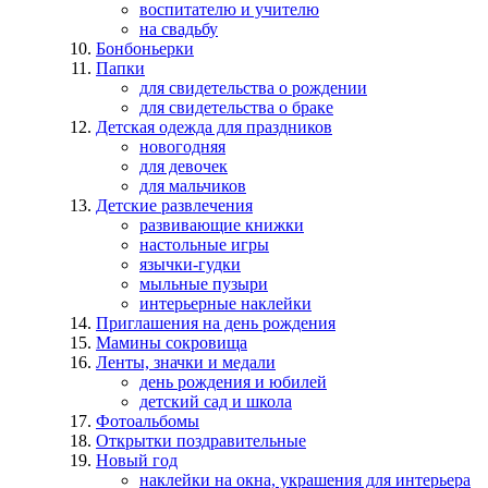
воспитателю и учителю
на свадьбу
Бонбоньерки
Папки
для свидетельства о рождении
для свидетельства о браке
Детская одежда для праздников
новогодняя
для девочек
для мальчиков
Детские развлечения
развивающие книжки
настольные игры
язычки-гудки
мыльные пузыри
интерьерные наклейки
Приглашения на день рождения
Мамины сокровища
Ленты, значки и медали
день рождения и юбилей
детский сад и школа
Фотоальбомы
Открытки поздравительные
Новый год
наклейки на окна, украшения для интерьера