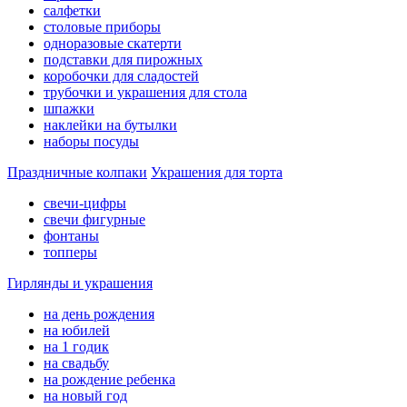
салфетки
столовые приборы
одноразовые скатерти
подставки для пирожных
коробочки для сладостей
трубочки и украшения для стола
шпажки
наклейки на бутылки
наборы посуды
Праздничные колпаки
Украшения для торта
свечи-цифры
свечи фигурные
фонтаны
топперы
Гирлянды и украшения
на день рождения
на юбилей
на 1 годик
на свадьбу
на рождение ребенка
на новый год