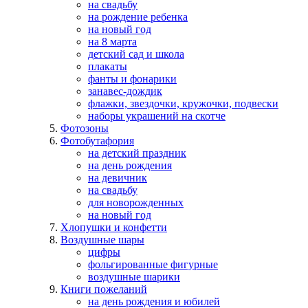
на свадьбу
на рождение ребенка
на новый год
на 8 марта
детский сад и школа
плакаты
фанты и фонарики
занавес-дождик
флажки, звездочки, кружочки, подвески
наборы украшений на скотче
Фотозоны
Фотобутафория
на детский праздник
на день рождения
на девичник
на свадьбу
для новорожденных
на новый год
Хлопушки и конфетти
Воздушные шары
цифры
фольгированные фигурные
воздушные шарики
Книги пожеланий
на день рождения и юбилей