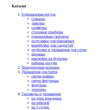
Каталог
Одноразовая посуда
стаканы
тарелки
салфетки
столовые приборы
одноразовые скатерти
подставки для пирожных
коробочки для сладостей
трубочки и украшения для стола
шпажки
наклейки на бутылки
наборы посуды
Праздничные колпаки
Украшения для торта
свечи-цифры
свечи фигурные
фонтаны
топперы
Гирлянды и украшения
на день рождения
на юбилей
на 1 годик