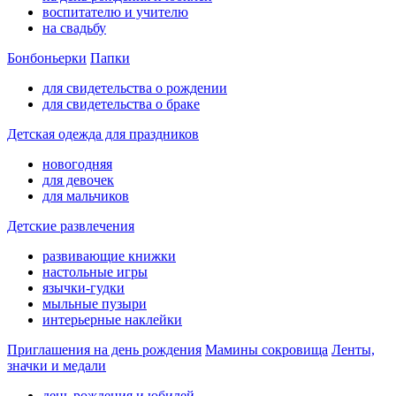
воспитателю и учителю
на свадьбу
Бонбоньерки
Папки
для свидетельства о рождении
для свидетельства о браке
Детская одежда для праздников
новогодняя
для девочек
для мальчиков
Детские развлечения
развивающие книжки
настольные игры
язычки-гудки
мыльные пузыри
интерьерные наклейки
Приглашения на день рождения
Мамины сокровища
Ленты,
значки и медали
день рождения и юбилей