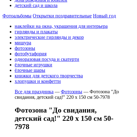
детский сад и школа
Фотоальбомы
Открытки поздравительные
Новый год
наклейки на окна, украшения для интерьера
гирлянды и плакаты
электрические гирлянды и декор
мишура
фотозоны
фотобутафория
одноразовая посуда и скатерти
ёлочные игрушки
ёлочные шары
книжки для детского творчества
хлопушки и конфетти
Все для праздника
—
Фотозоны
—
Фотозона "До
свидания, детский сад!" 220 х 150 см 50-7978
Фотозона "До свидания,
детский сад!" 220 х 150 см 50-
7978