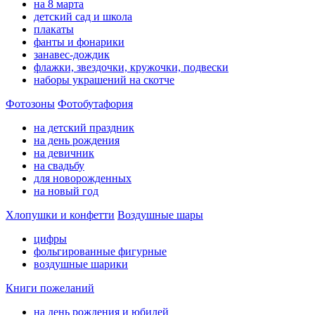
на 8 марта
детский сад и школа
плакаты
фанты и фонарики
занавес-дождик
флажки, звездочки, кружочки, подвески
наборы украшений на скотче
Фотозоны
Фотобутафория
на детский праздник
на день рождения
на девичник
на свадьбу
для новорожденных
на новый год
Хлопушки и конфетти
Воздушные шары
цифры
фольгированные фигурные
воздушные шарики
Книги пожеланий
на день рождения и юбилей