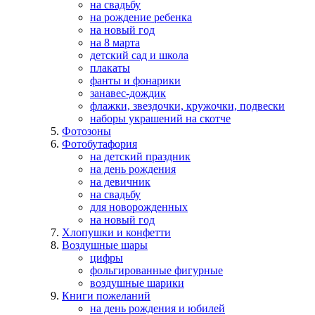
на свадьбу
на рождение ребенка
на новый год
на 8 марта
детский сад и школа
плакаты
фанты и фонарики
занавес-дождик
флажки, звездочки, кружочки, подвески
наборы украшений на скотче
Фотозоны
Фотобутафория
на детский праздник
на день рождения
на девичник
на свадьбу
для новорожденных
на новый год
Хлопушки и конфетти
Воздушные шары
цифры
фольгированные фигурные
воздушные шарики
Книги пожеланий
на день рождения и юбилей