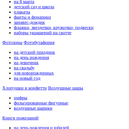
на 8 марта
детский сад и школа
плакаты
фанты и фонарики
занавес-дождик
флажки, звездочки, кружочки, подвески
наборы украшений на скотче
Фотозоны
Фотобутафория
на детский праздник
на день рождения
на девичник
на свадьбу
для новорожденных
на новый год
Хлопушки и конфетти
Воздушные шары
цифры
фольгированные фигурные
воздушные шарики
Книги пожеланий
на день рождения и юбилей