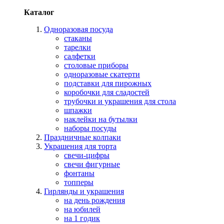
Каталог
Одноразовая посуда
стаканы
тарелки
салфетки
столовые приборы
одноразовые скатерти
подставки для пирожных
коробочки для сладостей
трубочки и украшения для стола
шпажки
наклейки на бутылки
наборы посуды
Праздничные колпаки
Украшения для торта
свечи-цифры
свечи фигурные
фонтаны
топперы
Гирлянды и украшения
на день рождения
на юбилей
на 1 годик