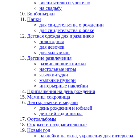
воспитателю и учителю
на свадьбу
Бонбоньерки
Папки
для свидетельства о рождении
для свидетельства о браке
Детская одежда для праздников
новогодняя
для девочек
для мальчиков
Детские развлечения
развивающие книжки
настольные игры
язычки-гудки
мыльные пузыри
интерьерные наклейки
Приглашения на день рождения
Мамины сокровища
Ленты, значки и медали
день рождения и юбилей
детский сад и школа
Фотоальбомы
Открытки поздравительные
Новый год
наклейки на окна, украшения для интерьера