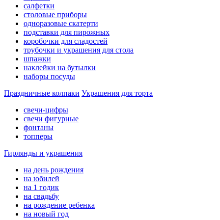
салфетки
столовые приборы
одноразовые скатерти
подставки для пирожных
коробочки для сладостей
трубочки и украшения для стола
шпажки
наклейки на бутылки
наборы посуды
Праздничные колпаки
Украшения для торта
свечи-цифры
свечи фигурные
фонтаны
топперы
Гирлянды и украшения
на день рождения
на юбилей
на 1 годик
на свадьбу
на рождение ребенка
на новый год