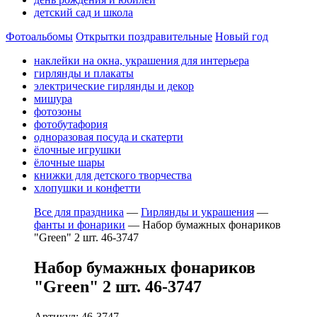
детский сад и школа
Фотоальбомы
Открытки поздравительные
Новый год
наклейки на окна, украшения для интерьера
гирлянды и плакаты
электрические гирлянды и декор
мишура
фотозоны
фотобутафория
одноразовая посуда и скатерти
ёлочные игрушки
ёлочные шары
книжки для детского творчества
хлопушки и конфетти
Все для праздника
—
Гирлянды и украшения
—
фанты и фонарики
—
Набор бумажных фонариков
"Green" 2 шт. 46-3747
Набор бумажных фонариков
"Green" 2 шт. 46-3747
Артикул: 46-3747