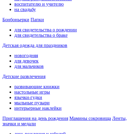
воспитателю и учителю
на свадьбу
Бонбоньерки
Папки
для свидетельства о рождении
для свидетельства о браке
Детская одежда для праздников
новогодняя
для девочек
для мальчиков
Детские развлечения
развивающие книжки
настольные игры
язычки-гудки
мыльные пузыри
интерьерные наклейки
Приглашения на день рождения
Мамины сокровища
Ленты,
значки и медали
день рождения и юбилей