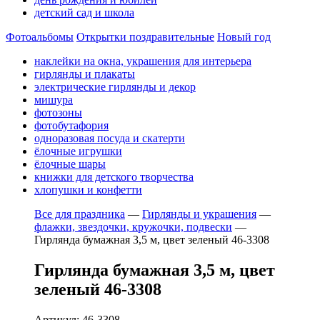
детский сад и школа
Фотоальбомы
Открытки поздравительные
Новый год
наклейки на окна, украшения для интерьера
гирлянды и плакаты
электрические гирлянды и декор
мишура
фотозоны
фотобутафория
одноразовая посуда и скатерти
ёлочные игрушки
ёлочные шары
книжки для детского творчества
хлопушки и конфетти
Все для праздника
—
Гирлянды и украшения
—
флажки, звездочки, кружочки, подвески
—
Гирлянда бумажная 3,5 м, цвет зеленый 46-3308
Гирлянда бумажная 3,5 м, цвет
зеленый 46-3308
Артикул: 46-3308