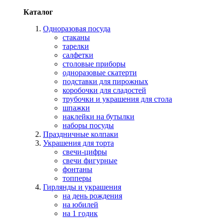
Каталог
Одноразовая посуда
стаканы
тарелки
салфетки
столовые приборы
одноразовые скатерти
подставки для пирожных
коробочки для сладостей
трубочки и украшения для стола
шпажки
наклейки на бутылки
наборы посуды
Праздничные колпаки
Украшения для торта
свечи-цифры
свечи фигурные
фонтаны
топперы
Гирлянды и украшения
на день рождения
на юбилей
на 1 годик