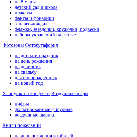
на 8 марта
детский сад и школа
плакаты
фанты и фонарики
занавес-дождик
флажки, звездочки, кружочки, подвески
наборы украшений на скотче
Фотозоны
Фотобутафория
на детский праздник
на день рождения
на девичник
на свадьбу
для новорожденных
на новый год
Хлопушки и конфетти
Воздушные шары
цифры
фольгированные фигурные
воздушные шарики
Книги пожеланий
на день рождения и юбилей