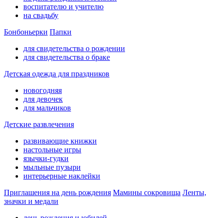
воспитателю и учителю
на свадьбу
Бонбоньерки
Папки
для свидетельства о рождении
для свидетельства о браке
Детская одежда для праздников
новогодняя
для девочек
для мальчиков
Детские развлечения
развивающие книжки
настольные игры
язычки-гудки
мыльные пузыри
интерьерные наклейки
Приглашения на день рождения
Мамины сокровища
Ленты,
значки и медали
день рождения и юбилей