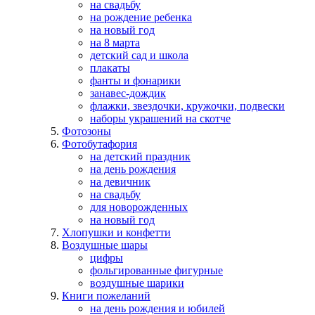
на свадьбу
на рождение ребенка
на новый год
на 8 марта
детский сад и школа
плакаты
фанты и фонарики
занавес-дождик
флажки, звездочки, кружочки, подвески
наборы украшений на скотче
Фотозоны
Фотобутафория
на детский праздник
на день рождения
на девичник
на свадьбу
для новорожденных
на новый год
Хлопушки и конфетти
Воздушные шары
цифры
фольгированные фигурные
воздушные шарики
Книги пожеланий
на день рождения и юбилей