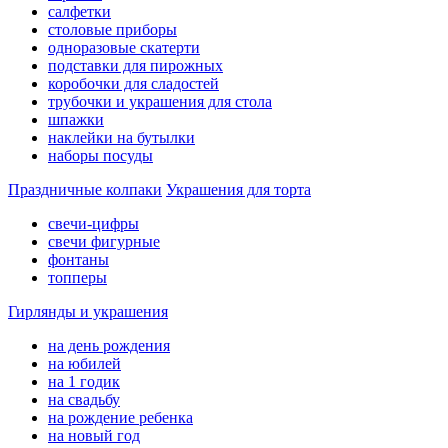
салфетки
столовые приборы
одноразовые скатерти
подставки для пирожных
коробочки для сладостей
трубочки и украшения для стола
шпажки
наклейки на бутылки
наборы посуды
Праздничные колпаки
Украшения для торта
свечи-цифры
свечи фигурные
фонтаны
топперы
Гирлянды и украшения
на день рождения
на юбилей
на 1 годик
на свадьбу
на рождение ребенка
на новый год