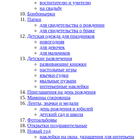
воспитателю и учителю
на свадьбу
Бонбоньерки
Папки
для свидетельства о рождении
для свидетельства о браке
Детская одежда для праздников
новогодняя
для девочек
для мальчиков
Детские развлечения
развивающие книжки
настольные игры
язычки-гудки
мыльные пузыри
интерьерные наклейки
Приглашения на день рождения
Мамины сокровища
Ленты, значки и медали
день рождения и юбилей
детский сад и школа
Фотоальбомы
Открытки поздравительные
Новый год
наклейки на окна, украшения для интерьера