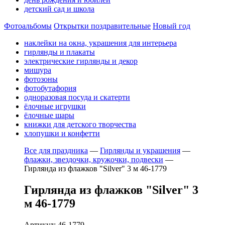
детский сад и школа
Фотоальбомы
Открытки поздравительные
Новый год
наклейки на окна, украшения для интерьера
гирлянды и плакаты
электрические гирлянды и декор
мишура
фотозоны
фотобутафория
одноразовая посуда и скатерти
ёлочные игрушки
ёлочные шары
книжки для детского творчества
хлопушки и конфетти
Все для праздника
—
Гирлянды и украшения
—
флажки, звездочки, кружочки, подвески
—
Гирлянда из флажков "Silver" 3 м 46-1779
Гирлянда из флажков "Silver" 3
м 46-1779
Артикул: 46-1779