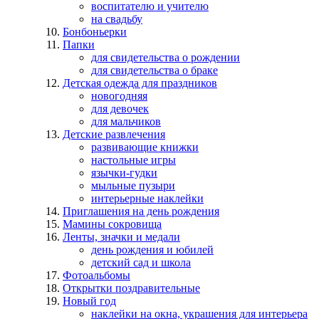
воспитателю и учителю
на свадьбу
Бонбоньерки
Папки
для свидетельства о рождении
для свидетельства о браке
Детская одежда для праздников
новогодняя
для девочек
для мальчиков
Детские развлечения
развивающие книжки
настольные игры
язычки-гудки
мыльные пузыри
интерьерные наклейки
Приглашения на день рождения
Мамины сокровища
Ленты, значки и медали
день рождения и юбилей
детский сад и школа
Фотоальбомы
Открытки поздравительные
Новый год
наклейки на окна, украшения для интерьера