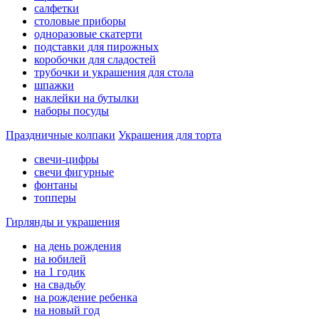
салфетки
столовые приборы
одноразовые скатерти
подставки для пирожных
коробочки для сладостей
трубочки и украшения для стола
шпажки
наклейки на бутылки
наборы посуды
Праздничные колпаки
Украшения для торта
свечи-цифры
свечи фигурные
фонтаны
топперы
Гирлянды и украшения
на день рождения
на юбилей
на 1 годик
на свадьбу
на рождение ребенка
на новый год