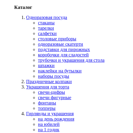
Каталог
Одноразовая посуда
стаканы
тарелки
салфетки
столовые приборы
одноразовые скатерти
подставки для пирожных
коробочки для сладостей
трубочки и украшения для стола
шпажки
наклейки на бутылки
наборы посуды
Праздничные колпаки
Украшения для торта
свечи-цифры
свечи фигурные
фонтаны
топперы
Гирлянды и украшения
на день рождения
на юбилей
на 1 годик