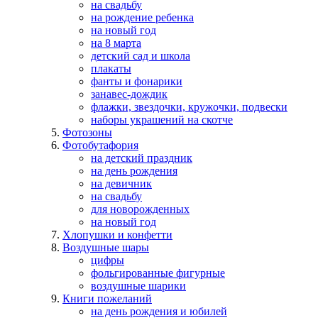
на свадьбу
на рождение ребенка
на новый год
на 8 марта
детский сад и школа
плакаты
фанты и фонарики
занавес-дождик
флажки, звездочки, кружочки, подвески
наборы украшений на скотче
Фотозоны
Фотобутафория
на детский праздник
на день рождения
на девичник
на свадьбу
для новорожденных
на новый год
Хлопушки и конфетти
Воздушные шары
цифры
фольгированные фигурные
воздушные шарики
Книги пожеланий
на день рождения и юбилей