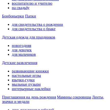
воспитателю и учителю
на свадьбу
Бонбоньерки
Папки
для свидетельства о рождении
для свидетельства о браке
Детская одежда для праздников
новогодняя
для девочек
для мальчиков
Детские развлечения
развивающие книжки
настольные игры
язычки-гудки
мыльные пузыри
интерьерные наклейки
Приглашения на день рождения
Мамины сокровища
Ленты,
значки и медали
день рождения и юбилей