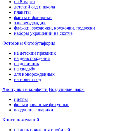
на 8 марта
детский сад и школа
плакаты
фанты и фонарики
занавес-дождик
флажки, звездочки, кружочки, подвески
наборы украшений на скотче
Фотозоны
Фотобутафория
на детский праздник
на день рождения
на девичник
на свадьбу
для новорожденных
на новый год
Хлопушки и конфетти
Воздушные шары
цифры
фольгированные фигурные
воздушные шарики
Книги пожеланий
на день рождения и юбилей