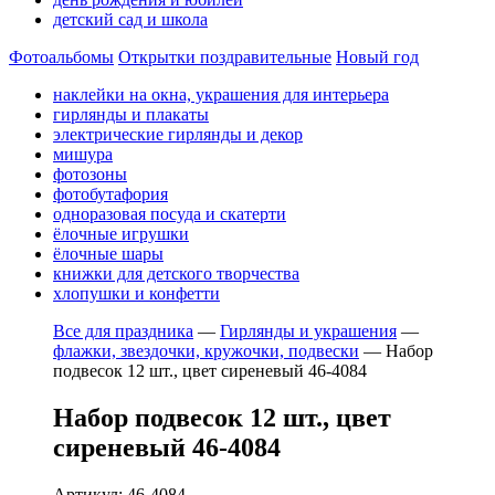
детский сад и школа
Фотоальбомы
Открытки поздравительные
Новый год
наклейки на окна, украшения для интерьера
гирлянды и плакаты
электрические гирлянды и декор
мишура
фотозоны
фотобутафория
одноразовая посуда и скатерти
ёлочные игрушки
ёлочные шары
книжки для детского творчества
хлопушки и конфетти
Все для праздника
—
Гирлянды и украшения
—
флажки, звездочки, кружочки, подвески
—
Набор
подвесок 12 шт., цвет сиреневый 46-4084
Набор подвесок 12 шт., цвет
сиреневый 46-4084
Артикул: 46-4084