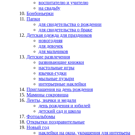
воспитателю и учителю
на свадьбу
Бонбоньерки
Папки
для свидетельства о рождении
для свидетельства о браке
Детская одежда для праздников
новогодняя
для девочек
для мальчиков
Детские развлечения
развивающие книжки
настольные игры
язычки-гудки
мыльные пузыри
интерьерные наклейки
Приглашения на день рождения
Мамины сокровища
Ленты, значки и медали
день рождения и юбилей
детский сад и школа
Фотоальбомы
Открытки поздравительные
Новый год
наклейки на окна, украшения для интерьера