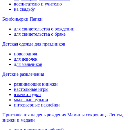
воспитателю и учителю
на свадьбу
Бонбоньерки
Папки
для свидетельства о рождении
для свидетельства о браке
Детская одежда для праздников
новогодняя
для девочек
для мальчиков
Детские развлечения
развивающие книжки
настольные игры
язычки-гудки
мыльные пузыри
интерьерные наклейки
Приглашения на день рождения
Мамины сокровища
Ленты,
значки и медали
день рождения и юбилей