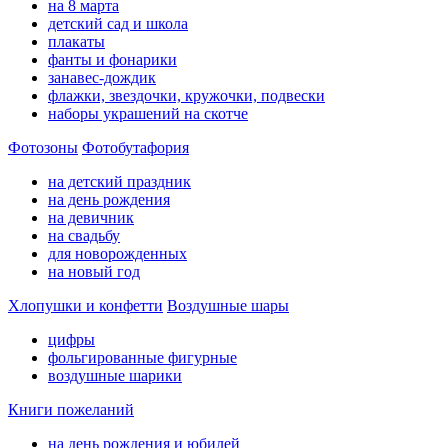
на 8 марта
детский сад и школа
плакаты
фанты и фонарики
занавес-дождик
флажки, звездочки, кружочки, подвески
наборы украшений на скотче
Фотозоны
Фотобутафория
на детский праздник
на день рождения
на девичник
на свадьбу
для новорожденных
на новый год
Хлопушки и конфетти
Воздушные шары
цифры
фольгированные фигурные
воздушные шарики
Книги пожеланий
на день рождения и юбилей