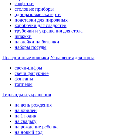
салфетки
столовые приборы
одноразовые скатерти
подставки для пирожных
коробочки для сладостей
трубочки и украшения для стола
шпажки
наклейки на бутылки
наборы посуды
Праздничные колпаки
Украшения для торта
свечи-цифры
свечи фигурные
фонтаны
топперы
Гирлянды и украшения
на день рождения
на юбилей
на 1 годик
на свадьбу
на рождение ребенка
на новый год