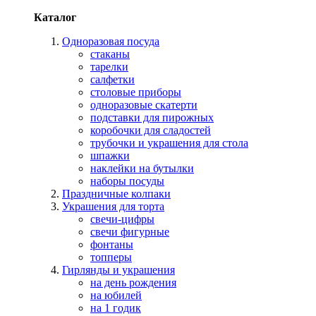
Каталог
Одноразовая посуда
стаканы
тарелки
салфетки
столовые приборы
одноразовые скатерти
подставки для пирожных
коробочки для сладостей
трубочки и украшения для стола
шпажки
наклейки на бутылки
наборы посуды
Праздничные колпаки
Украшения для торта
свечи-цифры
свечи фигурные
фонтаны
топперы
Гирлянды и украшения
на день рождения
на юбилей
на 1 годик