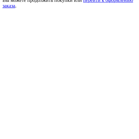
Вы можете
продолжить покупки
или
перейти к оформлению
заказа
.