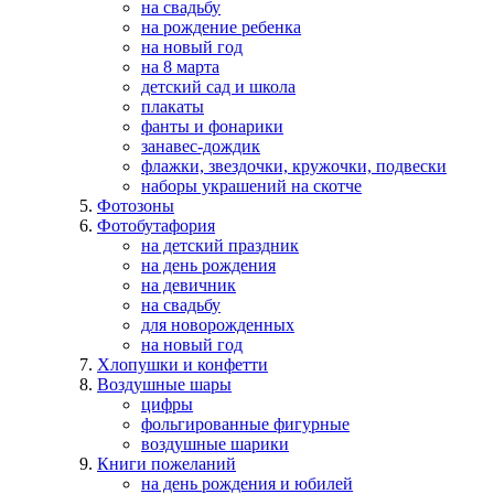
на свадьбу
на рождение ребенка
на новый год
на 8 марта
детский сад и школа
плакаты
фанты и фонарики
занавес-дождик
флажки, звездочки, кружочки, подвески
наборы украшений на скотче
Фотозоны
Фотобутафория
на детский праздник
на день рождения
на девичник
на свадьбу
для новорожденных
на новый год
Хлопушки и конфетти
Воздушные шары
цифры
фольгированные фигурные
воздушные шарики
Книги пожеланий
на день рождения и юбилей