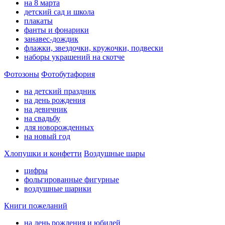
на 8 марта
детский сад и школа
плакаты
фанты и фонарики
занавес-дождик
флажки, звездочки, кружочки, подвески
наборы украшений на скотче
Фотозоны
Фотобутафория
на детский праздник
на день рождения
на девичник
на свадьбу
для новорожденных
на новый год
Хлопушки и конфетти
Воздушные шары
цифры
фольгированные фигурные
воздушные шарики
Книги пожеланий
на день рождения и юбилей