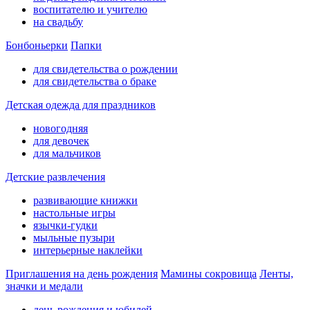
воспитателю и учителю
на свадьбу
Бонбоньерки
Папки
для свидетельства о рождении
для свидетельства о браке
Детская одежда для праздников
новогодняя
для девочек
для мальчиков
Детские развлечения
развивающие книжки
настольные игры
язычки-гудки
мыльные пузыри
интерьерные наклейки
Приглашения на день рождения
Мамины сокровища
Ленты,
значки и медали
день рождения и юбилей