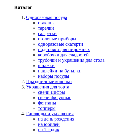
Каталог
Одноразовая посуда
стаканы
тарелки
салфетки
столовые приборы
одноразовые скатерти
подставки для пирожных
коробочки для сладостей
трубочки и украшения для стола
шпажки
наклейки на бутылки
наборы посуды
Праздничные колпаки
Украшения для торта
свечи-цифры
свечи фигурные
фонтаны
топперы
Гирлянды и украшения
на день рождения
на юбилей
на 1 годик