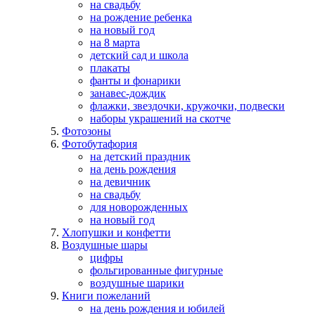
на свадьбу
на рождение ребенка
на новый год
на 8 марта
детский сад и школа
плакаты
фанты и фонарики
занавес-дождик
флажки, звездочки, кружочки, подвески
наборы украшений на скотче
Фотозоны
Фотобутафория
на детский праздник
на день рождения
на девичник
на свадьбу
для новорожденных
на новый год
Хлопушки и конфетти
Воздушные шары
цифры
фольгированные фигурные
воздушные шарики
Книги пожеланий
на день рождения и юбилей