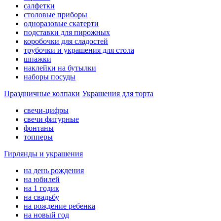
салфетки
столовые приборы
одноразовые скатерти
подставки для пирожных
коробочки для сладостей
трубочки и украшения для стола
шпажки
наклейки на бутылки
наборы посуды
Праздничные колпаки
Украшения для торта
свечи-цифры
свечи фигурные
фонтаны
топперы
Гирлянды и украшения
на день рождения
на юбилей
на 1 годик
на свадьбу
на рождение ребенка
на новый год