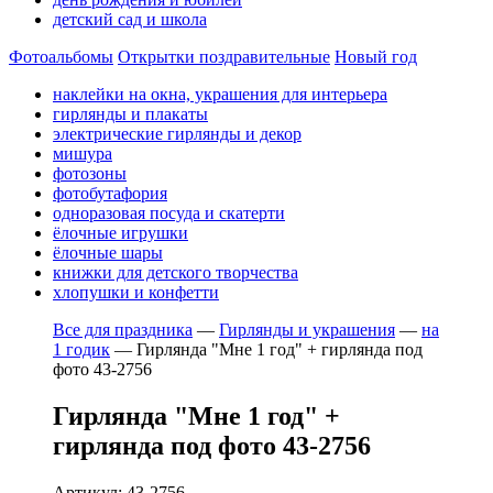
детский сад и школа
Фотоальбомы
Открытки поздравительные
Новый год
наклейки на окна, украшения для интерьера
гирлянды и плакаты
электрические гирлянды и декор
мишура
фотозоны
фотобутафория
одноразовая посуда и скатерти
ёлочные игрушки
ёлочные шары
книжки для детского творчества
хлопушки и конфетти
Все для праздника
—
Гирлянды и украшения
—
на
1 годик
—
Гирлянда "Мне 1 год" + гирлянда под
фото 43-2756
Гирлянда "Мне 1 год" +
гирлянда под фото 43-2756
Артикул: 43-2756