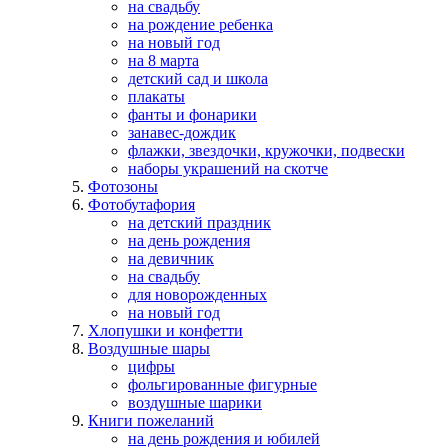
на свадьбу
на рождение ребенка
на новый год
на 8 марта
детский сад и школа
плакаты
фанты и фонарики
занавес-дождик
флажки, звездочки, кружочки, подвески
наборы украшений на скотче
Фотозоны
Фотобутафория
на детский праздник
на день рождения
на девичник
на свадьбу
для новорожденных
на новый год
Хлопушки и конфетти
Воздушные шары
цифры
фольгированные фигурные
воздушные шарики
Книги пожеланий
на день рождения и юбилей