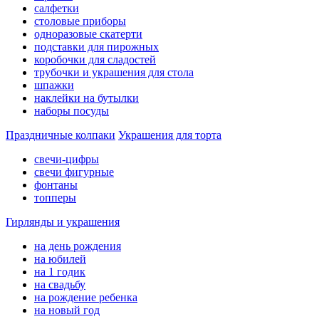
салфетки
столовые приборы
одноразовые скатерти
подставки для пирожных
коробочки для сладостей
трубочки и украшения для стола
шпажки
наклейки на бутылки
наборы посуды
Праздничные колпаки
Украшения для торта
свечи-цифры
свечи фигурные
фонтаны
топперы
Гирлянды и украшения
на день рождения
на юбилей
на 1 годик
на свадьбу
на рождение ребенка
на новый год