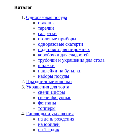
Каталог
Одноразовая посуда
стаканы
тарелки
салфетки
столовые приборы
одноразовые скатерти
подставки для пирожных
коробочки для сладостей
трубочки и украшения для стола
шпажки
наклейки на бутылки
наборы посуды
Праздничные колпаки
Украшения для торта
свечи-цифры
свечи фигурные
фонтаны
топперы
Гирлянды и украшения
на день рождения
на юбилей
на 1 годик