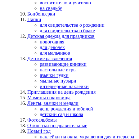
воспитателю и учителю
на свадьбу
Бонбоньерки
Папки
для свидетельства о рождении
для свидетельства о браке
Детская одежда для праздников
новогодняя
для девочек
для мальчиков
Детские развлечения
развивающие книжки
настольные игры
язычки-гудки
мыльные пузыри
интерьерные наклейки
Приглашения на день рождения
Мамины сокровища
Ленты, значки и медали
день рождения и юбилей
детский сад и школа
Фотоальбомы
Открытки поздравительные
Новый год
наклейки на окна, украшения для интерьера