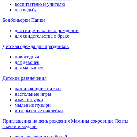
воспитателю и учителю
на свадьбу
Бонбоньерки
Папки
для свидетельства о рождении
для свидетельства о браке
Детская одежда для праздников
новогодняя
для девочек
для мальчиков
Детские развлечения
развивающие книжки
настольные игры
язычки-гудки
мыльные пузыри
интерьерные наклейки
Приглашения на день рождения
Мамины сокровища
Ленты,
значки и медали
день рождения и юбилей