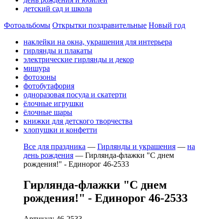
детский сад и школа
Фотоальбомы
Открытки поздравительные
Новый год
наклейки на окна, украшения для интерьера
гирлянды и плакаты
электрические гирлянды и декор
мишура
фотозоны
фотобутафория
одноразовая посуда и скатерти
ёлочные игрушки
ёлочные шары
книжки для детского творчества
хлопушки и конфетти
Все для праздника
—
Гирлянды и украшения
—
на
день рождения
—
Гирлянда-флажки "С днем
рождения!" - Единорог 46-2533
Гирлянда-флажки "С днем
рождения!" - Единорог 46-2533
Артикул: 46-2533