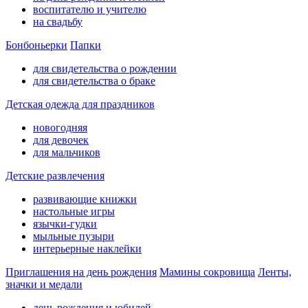
воспитателю и учителю
на свадьбу
Бонбоньерки
Папки
для свидетельства о рождении
для свидетельства о браке
Детская одежда для праздников
новогодняя
для девочек
для мальчиков
Детские развлечения
развивающие книжки
настольные игры
язычки-гудки
мыльные пузыри
интерьерные наклейки
Приглашения на день рождения
Мамины сокровища
Ленты,
значки и медали
день рождения и юбилей