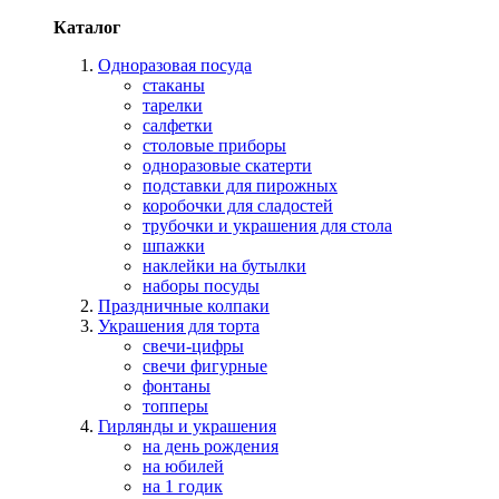
Каталог
Одноразовая посуда
стаканы
тарелки
салфетки
столовые приборы
одноразовые скатерти
подставки для пирожных
коробочки для сладостей
трубочки и украшения для стола
шпажки
наклейки на бутылки
наборы посуды
Праздничные колпаки
Украшения для торта
свечи-цифры
свечи фигурные
фонтаны
топперы
Гирлянды и украшения
на день рождения
на юбилей
на 1 годик