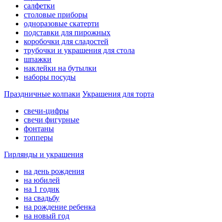
салфетки
столовые приборы
одноразовые скатерти
подставки для пирожных
коробочки для сладостей
трубочки и украшения для стола
шпажки
наклейки на бутылки
наборы посуды
Праздничные колпаки
Украшения для торта
свечи-цифры
свечи фигурные
фонтаны
топперы
Гирлянды и украшения
на день рождения
на юбилей
на 1 годик
на свадьбу
на рождение ребенка
на новый год