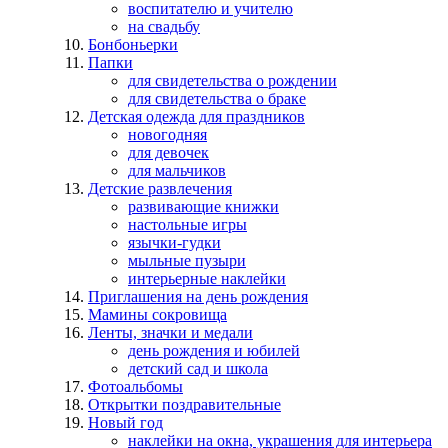
воспитателю и учителю
на свадьбу
Бонбоньерки
Папки
для свидетельства о рождении
для свидетельства о браке
Детская одежда для праздников
новогодняя
для девочек
для мальчиков
Детские развлечения
развивающие книжки
настольные игры
язычки-гудки
мыльные пузыри
интерьерные наклейки
Приглашения на день рождения
Мамины сокровища
Ленты, значки и медали
день рождения и юбилей
детский сад и школа
Фотоальбомы
Открытки поздравительные
Новый год
наклейки на окна, украшения для интерьера