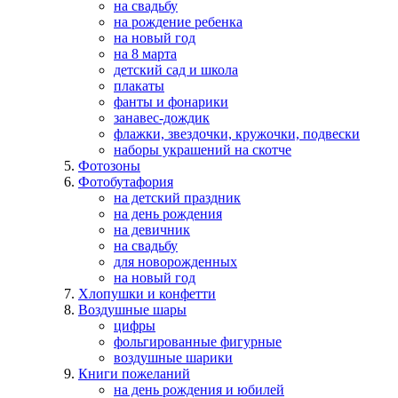
на свадьбу
на рождение ребенка
на новый год
на 8 марта
детский сад и школа
плакаты
фанты и фонарики
занавес-дождик
флажки, звездочки, кружочки, подвески
наборы украшений на скотче
Фотозоны
Фотобутафория
на детский праздник
на день рождения
на девичник
на свадьбу
для новорожденных
на новый год
Хлопушки и конфетти
Воздушные шары
цифры
фольгированные фигурные
воздушные шарики
Книги пожеланий
на день рождения и юбилей