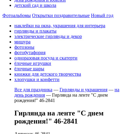
детский сад и школа
Фотоальбомы
Открытки поздравительные
Новый год
наклейки на окна, украшения для интерьера
гирлянды и плакаты
электрические гирлянды и декор
мишура
фотозоны
фотобутафория
одноразовая посуда и скатерти
ёлочные игрушки
ёлочные шары
книжки для детского творчества
хлопушки и конфетти
Все для праздника
—
Гирлянды и украшения
—
на
день рождения
—
Гирлянда на ленте "С днем
рождения!" 46-2841
Гирлянда на ленте "С днем
рождения!" 46-2841
Артикул: 46-2841