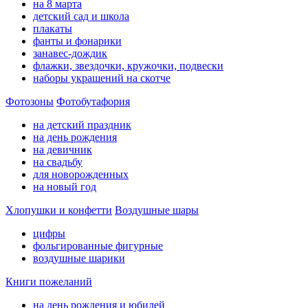
на 8 марта
детский сад и школа
плакаты
фанты и фонарики
занавес-дождик
флажки, звездочки, кружочки, подвески
наборы украшений на скотче
Фотозоны
Фотобутафория
на детский праздник
на день рождения
на девичник
на свадьбу
для новорожденных
на новый год
Хлопушки и конфетти
Воздушные шары
цифры
фольгированные фигурные
воздушные шарики
Книги пожеланий
на день рождения и юбилей