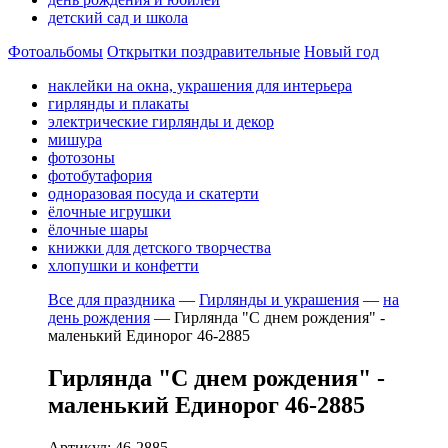
детский сад и школа
Фотоальбомы
Открытки поздравительные
Новый год
наклейки на окна, украшения для интерьера
гирлянды и плакаты
электрические гирлянды и декор
мишура
фотозоны
фотобутафория
одноразовая посуда и скатерти
ёлочные игрушки
ёлочные шары
книжки для детского творчества
хлопушки и конфетти
Все для праздника
—
Гирлянды и украшения
—
на
день рождения
—
Гирлянда "С днем рождения" -
маленький Единорог 46-2885
Гирлянда "С днем рождения" -
маленький Единорог 46-2885
Артикул: 46-2885