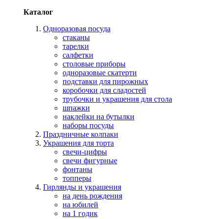
Каталог
Одноразовая посуда
стаканы
тарелки
салфетки
столовые приборы
одноразовые скатерти
подставки для пирожных
коробочки для сладостей
трубочки и украшения для стола
шпажки
наклейки на бутылки
наборы посуды
Праздничные колпаки
Украшения для торта
свечи-цифры
свечи фигурные
фонтаны
топперы
Гирлянды и украшения
на день рождения
на юбилей
на 1 годик