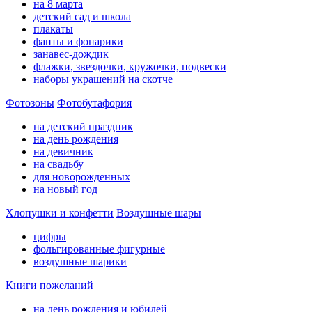
на 8 марта
детский сад и школа
плакаты
фанты и фонарики
занавес-дождик
флажки, звездочки, кружочки, подвески
наборы украшений на скотче
Фотозоны
Фотобутафория
на детский праздник
на день рождения
на девичник
на свадьбу
для новорожденных
на новый год
Хлопушки и конфетти
Воздушные шары
цифры
фольгированные фигурные
воздушные шарики
Книги пожеланий
на день рождения и юбилей