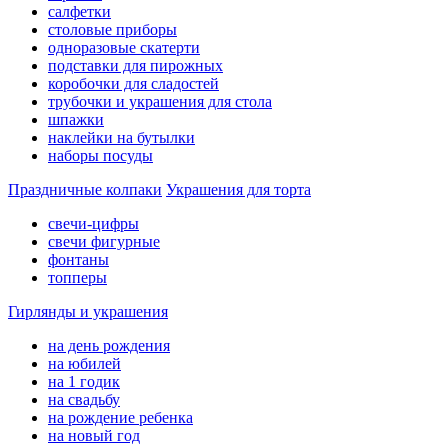
салфетки
столовые приборы
одноразовые скатерти
подставки для пирожных
коробочки для сладостей
трубочки и украшения для стола
шпажки
наклейки на бутылки
наборы посуды
Праздничные колпаки
Украшения для торта
свечи-цифры
свечи фигурные
фонтаны
топперы
Гирлянды и украшения
на день рождения
на юбилей
на 1 годик
на свадьбу
на рождение ребенка
на новый год