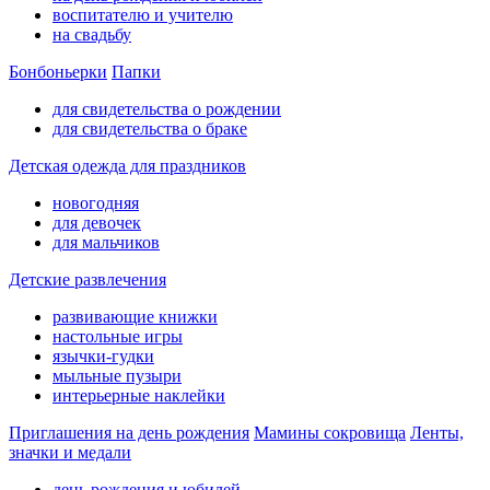
воспитателю и учителю
на свадьбу
Бонбоньерки
Папки
для свидетельства о рождении
для свидетельства о браке
Детская одежда для праздников
новогодняя
для девочек
для мальчиков
Детские развлечения
развивающие книжки
настольные игры
язычки-гудки
мыльные пузыри
интерьерные наклейки
Приглашения на день рождения
Мамины сокровища
Ленты,
значки и медали
день рождения и юбилей