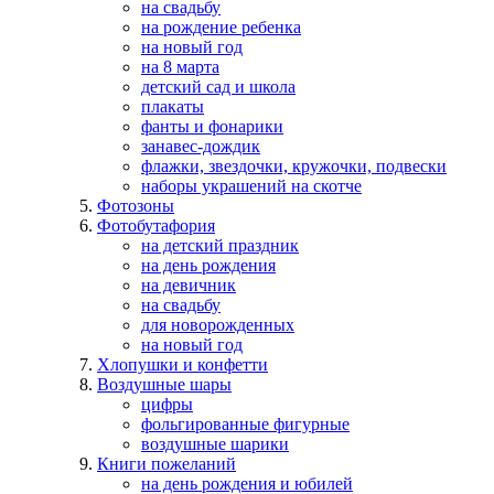
на свадьбу
на рождение ребенка
на новый год
на 8 марта
детский сад и школа
плакаты
фанты и фонарики
занавес-дождик
флажки, звездочки, кружочки, подвески
наборы украшений на скотче
Фотозоны
Фотобутафория
на детский праздник
на день рождения
на девичник
на свадьбу
для новорожденных
на новый год
Хлопушки и конфетти
Воздушные шары
цифры
фольгированные фигурные
воздушные шарики
Книги пожеланий
на день рождения и юбилей