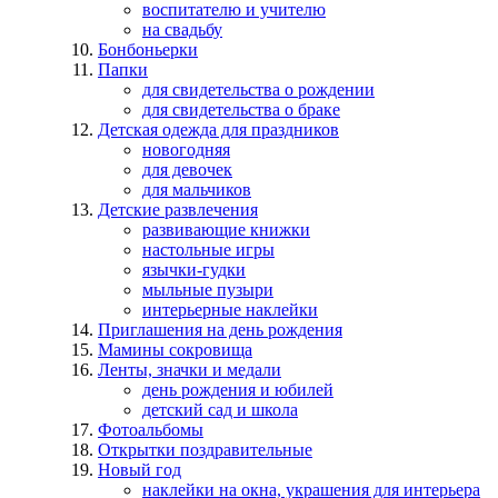
воспитателю и учителю
на свадьбу
Бонбоньерки
Папки
для свидетельства о рождении
для свидетельства о браке
Детская одежда для праздников
новогодняя
для девочек
для мальчиков
Детские развлечения
развивающие книжки
настольные игры
язычки-гудки
мыльные пузыри
интерьерные наклейки
Приглашения на день рождения
Мамины сокровища
Ленты, значки и медали
день рождения и юбилей
детский сад и школа
Фотоальбомы
Открытки поздравительные
Новый год
наклейки на окна, украшения для интерьера