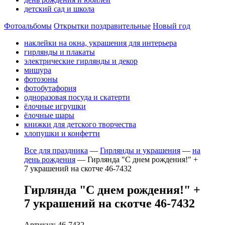
детский сад и школа
Фотоальбомы
Открытки поздравительные
Новый год
наклейки на окна, украшения для интерьера
гирлянды и плакаты
электрические гирлянды и декор
мишура
фотозоны
фотобутафория
одноразовая посуда и скатерти
ёлочные игрушки
ёлочные шары
книжки для детского творчества
хлопушки и конфетти
Все для праздника
—
Гирлянды и украшения
—
на
день рождения
—
Гирлянда "С днем рождения!" +
7 украшений на скотче 46-7432
Гирлянда "С днем рождения!" +
7 украшений на скотче 46-7432
Артикул: 46-7432