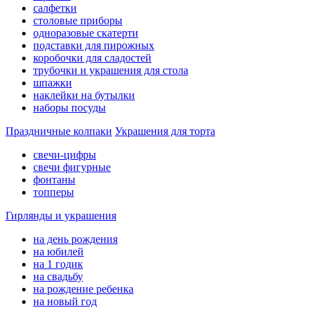
салфетки
столовые приборы
одноразовые скатерти
подставки для пирожных
коробочки для сладостей
трубочки и украшения для стола
шпажки
наклейки на бутылки
наборы посуды
Праздничные колпаки
Украшения для торта
свечи-цифры
свечи фигурные
фонтаны
топперы
Гирлянды и украшения
на день рождения
на юбилей
на 1 годик
на свадьбу
на рождение ребенка
на новый год