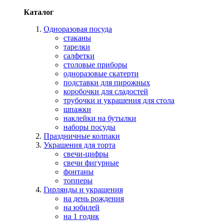
Каталог
Одноразовая посуда
стаканы
тарелки
салфетки
столовые приборы
одноразовые скатерти
подставки для пирожных
коробочки для сладостей
трубочки и украшения для стола
шпажки
наклейки на бутылки
наборы посуды
Праздничные колпаки
Украшения для торта
свечи-цифры
свечи фигурные
фонтаны
топперы
Гирлянды и украшения
на день рождения
на юбилей
на 1 годик