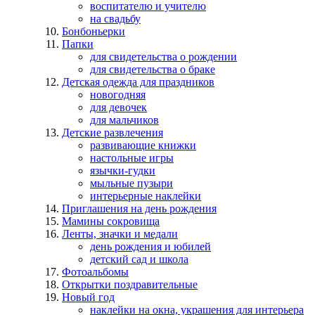
воспитателю и учителю
на свадьбу
Бонбоньерки
Папки
для свидетельства о рождении
для свидетельства о браке
Детская одежда для праздников
новогодняя
для девочек
для мальчиков
Детские развлечения
развивающие книжки
настольные игры
язычки-гудки
мыльные пузыри
интерьерные наклейки
Приглашения на день рождения
Мамины сокровища
Ленты, значки и медали
день рождения и юбилей
детский сад и школа
Фотоальбомы
Открытки поздравительные
Новый год
наклейки на окна, украшения для интерьера