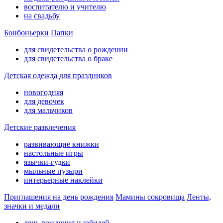
воспитателю и учителю
на свадьбу
Бонбоньерки
Папки
для свидетельства о рождении
для свидетельства о браке
Детская одежда для праздников
новогодняя
для девочек
для мальчиков
Детские развлечения
развивающие книжки
настольные игры
язычки-гудки
мыльные пузыри
интерьерные наклейки
Приглашения на день рождения
Мамины сокровища
Ленты,
значки и медали
день рождения и юбилей