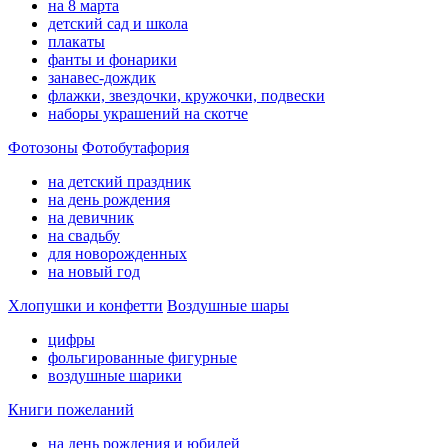
на 8 марта
детский сад и школа
плакаты
фанты и фонарики
занавес-дождик
флажки, звездочки, кружочки, подвески
наборы украшений на скотче
Фотозоны
Фотобутафория
на детский праздник
на день рождения
на девичник
на свадьбу
для новорожденных
на новый год
Хлопушки и конфетти
Воздушные шары
цифры
фольгированные фигурные
воздушные шарики
Книги пожеланий
на день рождения и юбилей