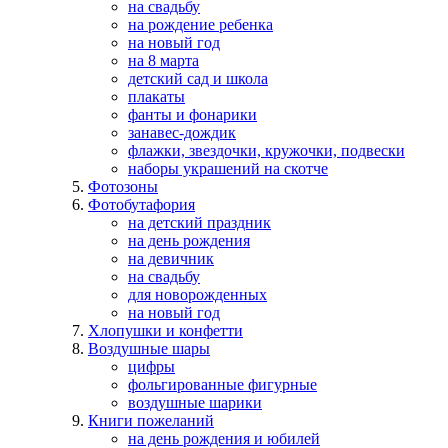
на свадьбу
на рождение ребенка
на новый год
на 8 марта
детский сад и школа
плакаты
фанты и фонарики
занавес-дождик
флажки, звездочки, кружочки, подвески
наборы украшений на скотче
Фотозоны
Фотобутафория
на детский праздник
на день рождения
на девичник
на свадьбу
для новорожденных
на новый год
Хлопушки и конфетти
Воздушные шары
цифры
фольгированные фигурные
воздушные шарики
Книги пожеланий
на день рождения и юбилей