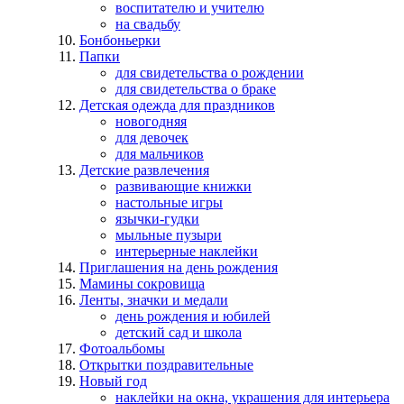
воспитателю и учителю
на свадьбу
Бонбоньерки
Папки
для свидетельства о рождении
для свидетельства о браке
Детская одежда для праздников
новогодняя
для девочек
для мальчиков
Детские развлечения
развивающие книжки
настольные игры
язычки-гудки
мыльные пузыри
интерьерные наклейки
Приглашения на день рождения
Мамины сокровища
Ленты, значки и медали
день рождения и юбилей
детский сад и школа
Фотоальбомы
Открытки поздравительные
Новый год
наклейки на окна, украшения для интерьера