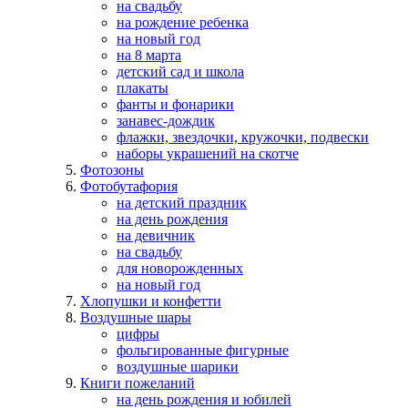
на свадьбу
на рождение ребенка
на новый год
на 8 марта
детский сад и школа
плакаты
фанты и фонарики
занавес-дождик
флажки, звездочки, кружочки, подвески
наборы украшений на скотче
Фотозоны
Фотобутафория
на детский праздник
на день рождения
на девичник
на свадьбу
для новорожденных
на новый год
Хлопушки и конфетти
Воздушные шары
цифры
фольгированные фигурные
воздушные шарики
Книги пожеланий
на день рождения и юбилей