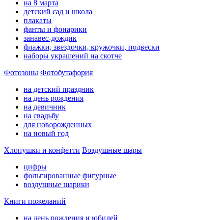
на 8 марта
детский сад и школа
плакаты
фанты и фонарики
занавес-дождик
флажки, звездочки, кружочки, подвески
наборы украшений на скотче
Фотозоны
Фотобутафория
на детский праздник
на день рождения
на девичник
на свадьбу
для новорожденных
на новый год
Хлопушки и конфетти
Воздушные шары
цифры
фольгированные фигурные
воздушные шарики
Книги пожеланий
на день рождения и юбилей