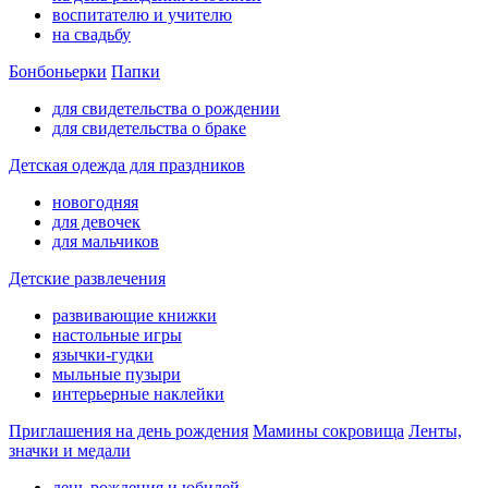
воспитателю и учителю
на свадьбу
Бонбоньерки
Папки
для свидетельства о рождении
для свидетельства о браке
Детская одежда для праздников
новогодняя
для девочек
для мальчиков
Детские развлечения
развивающие книжки
настольные игры
язычки-гудки
мыльные пузыри
интерьерные наклейки
Приглашения на день рождения
Мамины сокровища
Ленты,
значки и медали
день рождения и юбилей