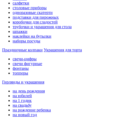
салфетки
столовые приборы
одноразовые скатерти
подставки для пирожных
коробочки для сладостей
трубочки и украшения для стола
шпажки
наклейки на бутылки
наборы посуды
Праздничные колпаки
Украшения для торта
свечи-цифры
свечи фигурные
фонтаны
топперы
Гирлянды и украшения
на день рождения
на юбилей
на 1 годик
на свадьбу
на рождение ребенка
на новый год