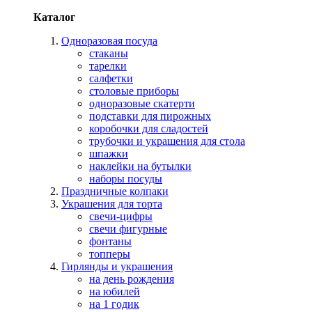
Каталог
Одноразовая посуда
стаканы
тарелки
салфетки
столовые приборы
одноразовые скатерти
подставки для пирожных
коробочки для сладостей
трубочки и украшения для стола
шпажки
наклейки на бутылки
наборы посуды
Праздничные колпаки
Украшения для торта
свечи-цифры
свечи фигурные
фонтаны
топперы
Гирлянды и украшения
на день рождения
на юбилей
на 1 годик