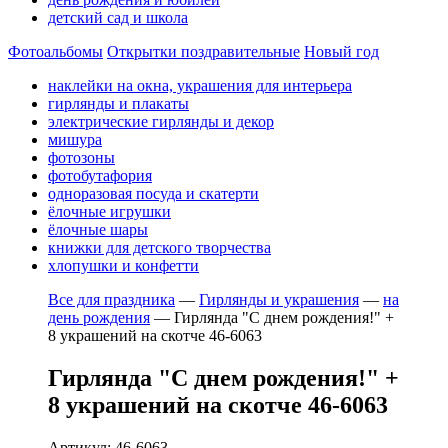
детский сад и школа
Фотоальбомы
Открытки поздравительные
Новый год
наклейки на окна, украшения для интерьера
гирлянды и плакаты
электрические гирлянды и декор
мишура
фотозоны
фотобутафория
одноразовая посуда и скатерти
ёлочные игрушки
ёлочные шары
книжки для детского творчества
хлопушки и конфетти
Все для праздника
—
Гирлянды и украшения
—
на
день рождения
—
Гирлянда "С днем рождения!" +
8 украшений на скотче 46-6063
Гирлянда "С днем рождения!" +
8 украшений на скотче 46-6063
Артикул: 46-6063