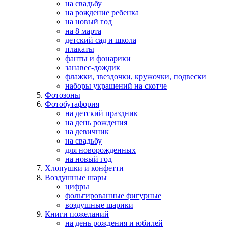
на свадьбу
на рождение ребенка
на новый год
на 8 марта
детский сад и школа
плакаты
фанты и фонарики
занавес-дождик
флажки, звездочки, кружочки, подвески
наборы украшений на скотче
Фотозоны
Фотобутафория
на детский праздник
на день рождения
на девичник
на свадьбу
для новорожденных
на новый год
Хлопушки и конфетти
Воздушные шары
цифры
фольгированные фигурные
воздушные шарики
Книги пожеланий
на день рождения и юбилей