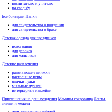
воспитателю и учителю
на свадьбу
Бонбоньерки
Папки
для свидетельства о рождении
для свидетельства о браке
Детская одежда для праздников
новогодняя
для девочек
для мальчиков
Детские развлечения
развивающие книжки
настольные игры
язычки-гудки
мыльные пузыри
интерьерные наклейки
Приглашения на день рождения
Мамины сокровища
Ленты,
значки и медали
день рождения и юбилей