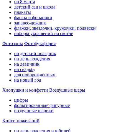
на 8 марта
детский сад и школа
плакаты
фанты и фонарики
занавес-дождик
флажки, звездочки, кружочки, подвески
наборы украшений на скотче
Фотозоны
Фотобутафория
на детский праздник
на день рождения
на девичник
на свадьбу
для новорожденных
на новый год
Хлопушки и конфетти
Воздушные шары
цифры
фольгированные фигурные
воздушные шарики
Книги пожеланий
на день рождения и юбилей