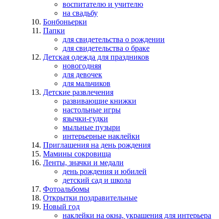
воспитателю и учителю
на свадьбу
Бонбоньерки
Папки
для свидетельства о рождении
для свидетельства о браке
Детская одежда для праздников
новогодняя
для девочек
для мальчиков
Детские развлечения
развивающие книжки
настольные игры
язычки-гудки
мыльные пузыри
интерьерные наклейки
Приглашения на день рождения
Мамины сокровища
Ленты, значки и медали
день рождения и юбилей
детский сад и школа
Фотоальбомы
Открытки поздравительные
Новый год
наклейки на окна, украшения для интерьера