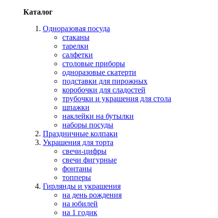
Каталог
Одноразовая посуда
стаканы
тарелки
салфетки
столовые приборы
одноразовые скатерти
подставки для пирожных
коробочки для сладостей
трубочки и украшения для стола
шпажки
наклейки на бутылки
наборы посуды
Праздничные колпаки
Украшения для торта
свечи-цифры
свечи фигурные
фонтаны
топперы
Гирлянды и украшения
на день рождения
на юбилей
на 1 годик