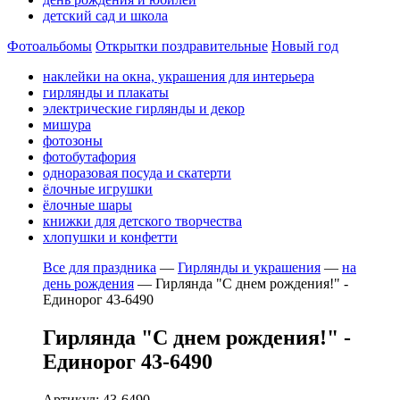
детский сад и школа
Фотоальбомы
Открытки поздравительные
Новый год
наклейки на окна, украшения для интерьера
гирлянды и плакаты
электрические гирлянды и декор
мишура
фотозоны
фотобутафория
одноразовая посуда и скатерти
ёлочные игрушки
ёлочные шары
книжки для детского творчества
хлопушки и конфетти
Все для праздника
—
Гирлянды и украшения
—
на
день рождения
—
Гирлянда "С днем рождения!" -
Единорог 43-6490
Гирлянда "С днем рождения!" -
Единорог 43-6490
Артикул: 43-6490