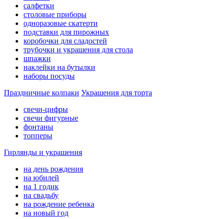
салфетки
столовые приборы
одноразовые скатерти
подставки для пирожных
коробочки для сладостей
трубочки и украшения для стола
шпажки
наклейки на бутылки
наборы посуды
Праздничные колпаки
Украшения для торта
свечи-цифры
свечи фигурные
фонтаны
топперы
Гирлянды и украшения
на день рождения
на юбилей
на 1 годик
на свадьбу
на рождение ребенка
на новый год