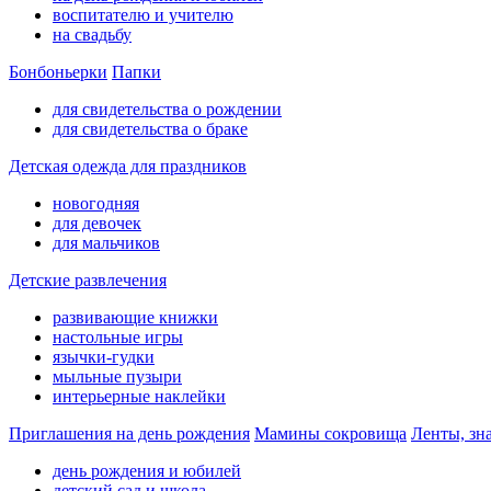
воспитателю и учителю
на свадьбу
Бонбоньерки
Папки
для свидетельства о рождении
для свидетельства о браке
Детская одежда для праздников
новогодняя
для девочек
для мальчиков
Детские развлечения
развивающие книжки
настольные игры
язычки-гудки
мыльные пузыри
интерьерные наклейки
Приглашения на день рождения
Мамины сокровища
Ленты, зн
день рождения и юбилей
детский сад и школа