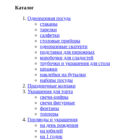
Каталог
Одноразовая посуда
стаканы
тарелки
салфетки
столовые приборы
одноразовые скатерти
подставки для пирожных
коробочки для сладостей
трубочки и украшения для стола
шпажки
наклейки на бутылки
наборы посуды
Праздничные колпаки
Украшения для торта
свечи-цифры
свечи фигурные
фонтаны
топперы
Гирлянды и украшения
на день рождения
на юбилей
на 1 годик