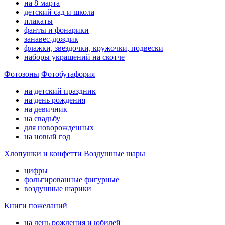
на 8 марта
детский сад и школа
плакаты
фанты и фонарики
занавес-дождик
флажки, звездочки, кружочки, подвески
наборы украшений на скотче
Фотозоны
Фотобутафория
на детский праздник
на день рождения
на девичник
на свадьбу
для новорожденных
на новый год
Хлопушки и конфетти
Воздушные шары
цифры
фольгированные фигурные
воздушные шарики
Книги пожеланий
на день рождения и юбилей