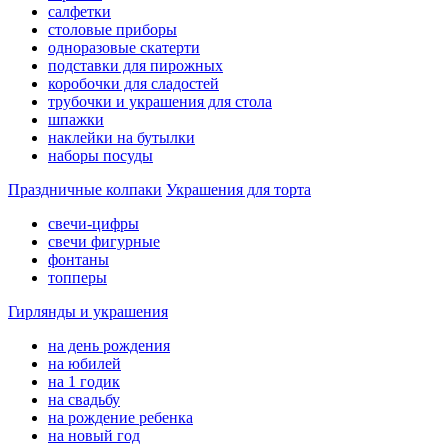
салфетки
столовые приборы
одноразовые скатерти
подставки для пирожных
коробочки для сладостей
трубочки и украшения для стола
шпажки
наклейки на бутылки
наборы посуды
Праздничные колпаки
Украшения для торта
свечи-цифры
свечи фигурные
фонтаны
топперы
Гирлянды и украшения
на день рождения
на юбилей
на 1 годик
на свадьбу
на рождение ребенка
на новый год