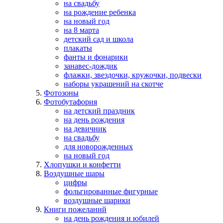
на свадьбу
на рождение ребенка
на новый год
на 8 марта
детский сад и школа
плакаты
фанты и фонарики
занавес-дождик
флажки, звездочки, кружочки, подвески
наборы украшений на скотче
Фотозоны
Фотобутафория
на детский праздник
на день рождения
на девичник
на свадьбу
для новорожденных
на новый год
Хлопушки и конфетти
Воздушные шары
цифры
фольгированные фигурные
воздушные шарики
Книги пожеланий
на день рождения и юбилей