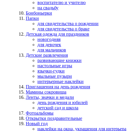
воспитателю и учителю
на свадьбу
Бонбоньерки
Папки
для свидетельства о рождении
для свидетельства о браке
Детская одежда для праздников
новогодняя
для девочек
для мальчиков
Детские развлечения
развивающие книжки
настольные игры
язычки-гудки
мыльные пузыри
интерьерные наклейки
Приглашения на день рождения
Мамины сокровища
Ленты, значки и медали
день рождения и юбилей
детский сад и школа
Фотоальбомы
Открытки поздравительные
Новый год
наклейки на окна, украшения для интерьера