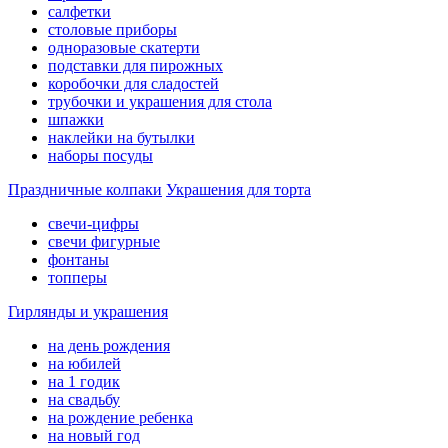
салфетки
столовые приборы
одноразовые скатерти
подставки для пирожных
коробочки для сладостей
трубочки и украшения для стола
шпажки
наклейки на бутылки
наборы посуды
Праздничные колпаки
Украшения для торта
свечи-цифры
свечи фигурные
фонтаны
топперы
Гирлянды и украшения
на день рождения
на юбилей
на 1 годик
на свадьбу
на рождение ребенка
на новый год