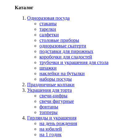
Каталог
Одноразовая посуда
стаканы
тарелки
салфетки
столовые приборы
одноразовые скатерти
подставки для пирожных
коробочки для сладостей
трубочки и украшения для стола
шпажки
наклейки на бутылки
наборы посуды
Праздничные колпаки
Украшения для торта
свечи-цифры
свечи фигурные
фонтаны
топперы
Гирлянды и украшения
на день рождения
на юбилей
на 1 годик