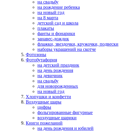
на свадьбу
на рождение ребенка
на новый год
на 8 марта
детский сад и школа
плакаты
фанты и фонарики
занавес-дождик
флажки, звездочки, кружочки, подвески
наборы украшений на скотче
Фотозоны
Фотобутафория
на детский праздник
на день рождения
на девичник
на свадьбу
для новорожденных
на новый год
Хлопушки и конфетти
Воздушные шары
цифры
фольгированные фигурные
воздушные шарики
Книги пожеланий
на день рождения и юбилей