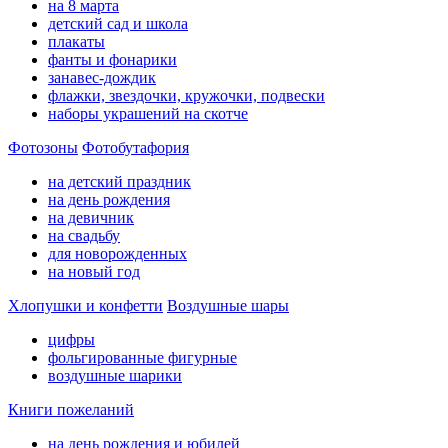
на 8 марта
детский сад и школа
плакаты
фанты и фонарики
занавес-дождик
флажки, звездочки, кружочки, подвески
наборы украшений на скотче
Фотозоны
Фотобутафория
на детский праздник
на день рождения
на девичник
на свадьбу
для новорожденных
на новый год
Хлопушки и конфетти
Воздушные шары
цифры
фольгированные фигурные
воздушные шарики
Книги пожеланий
на день рождения и юбилей