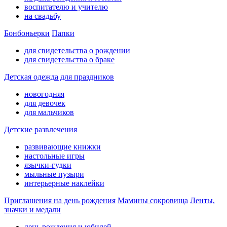
воспитателю и учителю
на свадьбу
Бонбоньерки
Папки
для свидетельства о рождении
для свидетельства о браке
Детская одежда для праздников
новогодняя
для девочек
для мальчиков
Детские развлечения
развивающие книжки
настольные игры
язычки-гудки
мыльные пузыри
интерьерные наклейки
Приглашения на день рождения
Мамины сокровища
Ленты,
значки и медали
день рождения и юбилей