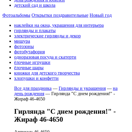
детский сад и школа
Фотоальбомы
Открытки поздравительные
Новый год
наклейки на окна, украшения для интерьера
гирлянды и плакаты
электрические гирлянды и декор
мишура
фотозоны
фотобутафория
одноразовая посуда и скатерти
ёлочные игрушки
ёлочные шары
книжки для детского творчества
хлопушки и конфетти
Все для праздника
—
Гирлянды и украшения
—
на
день рождения
—
Гирлянда "С днем рождения!" -
Жираф 46-4650
Гирлянда "С днем рождения!" -
Жираф 46-4650
Артикул: 46-4650