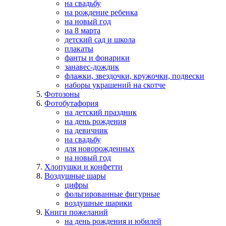
на свадьбу
на рождение ребенка
на новый год
на 8 марта
детский сад и школа
плакаты
фанты и фонарики
занавес-дождик
флажки, звездочки, кружочки, подвески
наборы украшений на скотче
Фотозоны
Фотобутафория
на детский праздник
на день рождения
на девичник
на свадьбу
для новорожденных
на новый год
Хлопушки и конфетти
Воздушные шары
цифры
фольгированные фигурные
воздушные шарики
Книги пожеланий
на день рождения и юбилей