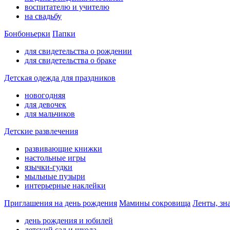
воспитателю и учителю
на свадьбу
Бонбоньерки
Папки
для свидетельства о рождении
для свидетельства о браке
Детская одежда для праздников
новогодняя
для девочек
для мальчиков
Детские развлечения
развивающие книжки
настольные игры
язычки-гудки
мыльные пузыри
интерьерные наклейки
Приглашения на день рождения
Мамины сокровища
Ленты, зн
день рождения и юбилей
детский сад и школа