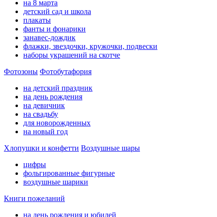
на 8 марта
детский сад и школа
плакаты
фанты и фонарики
занавес-дождик
флажки, звездочки, кружочки, подвески
наборы украшений на скотче
Фотозоны
Фотобутафория
на детский праздник
на день рождения
на девичник
на свадьбу
для новорожденных
на новый год
Хлопушки и конфетти
Воздушные шары
цифры
фольгированные фигурные
воздушные шарики
Книги пожеланий
на день рождения и юбилей