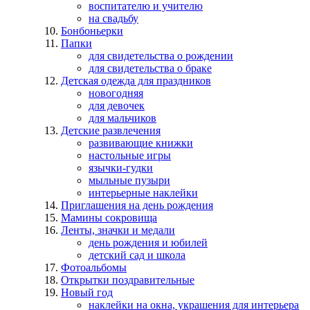
воспитателю и учителю
на свадьбу
Бонбоньерки
Папки
для свидетельства о рождении
для свидетельства о браке
Детская одежда для праздников
новогодняя
для девочек
для мальчиков
Детские развлечения
развивающие книжки
настольные игры
язычки-гудки
мыльные пузыри
интерьерные наклейки
Приглашения на день рождения
Мамины сокровища
Ленты, значки и медали
день рождения и юбилей
детский сад и школа
Фотоальбомы
Открытки поздравительные
Новый год
наклейки на окна, украшения для интерьера