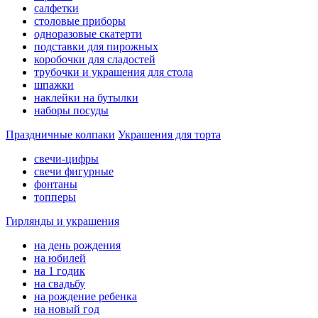
салфетки
столовые приборы
одноразовые скатерти
подставки для пирожных
коробочки для сладостей
трубочки и украшения для стола
шпажки
наклейки на бутылки
наборы посуды
Праздничные колпаки
Украшения для торта
свечи-цифры
свечи фигурные
фонтаны
топперы
Гирлянды и украшения
на день рождения
на юбилей
на 1 годик
на свадьбу
на рождение ребенка
на новый год