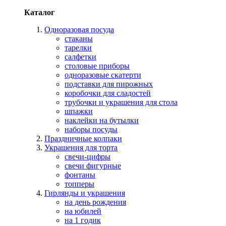
Каталог
Одноразовая посуда
стаканы
тарелки
салфетки
столовые приборы
одноразовые скатерти
подставки для пирожных
коробочки для сладостей
трубочки и украшения для стола
шпажки
наклейки на бутылки
наборы посуды
Праздничные колпаки
Украшения для торта
свечи-цифры
свечи фигурные
фонтаны
топперы
Гирлянды и украшения
на день рождения
на юбилей
на 1 годик