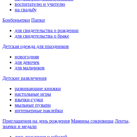
воспитателю и учителю
на свадьбу
Бонбоньерки
Папки
для свидетельства о рождении
для свидетельства о браке
Детская одежда для праздников
новогодняя
для девочек
для мальчиков
Детские развлечения
развивающие книжки
настольные игры
язычки-гудки
мыльные пузыри
интерьерные наклейки
Приглашения на день рождения
Мамины сокровища
Ленты,
значки и медали
день рождения и юбилей