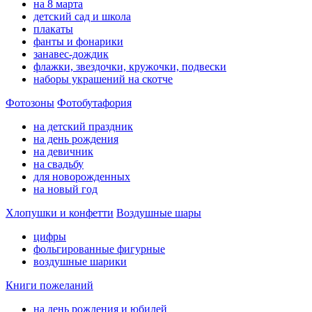
на 8 марта
детский сад и школа
плакаты
фанты и фонарики
занавес-дождик
флажки, звездочки, кружочки, подвески
наборы украшений на скотче
Фотозоны
Фотобутафория
на детский праздник
на день рождения
на девичник
на свадьбу
для новорожденных
на новый год
Хлопушки и конфетти
Воздушные шары
цифры
фольгированные фигурные
воздушные шарики
Книги пожеланий
на день рождения и юбилей