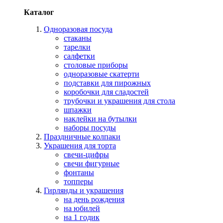
Каталог
Одноразовая посуда
стаканы
тарелки
салфетки
столовые приборы
одноразовые скатерти
подставки для пирожных
коробочки для сладостей
трубочки и украшения для стола
шпажки
наклейки на бутылки
наборы посуды
Праздничные колпаки
Украшения для торта
свечи-цифры
свечи фигурные
фонтаны
топперы
Гирлянды и украшения
на день рождения
на юбилей
на 1 годик