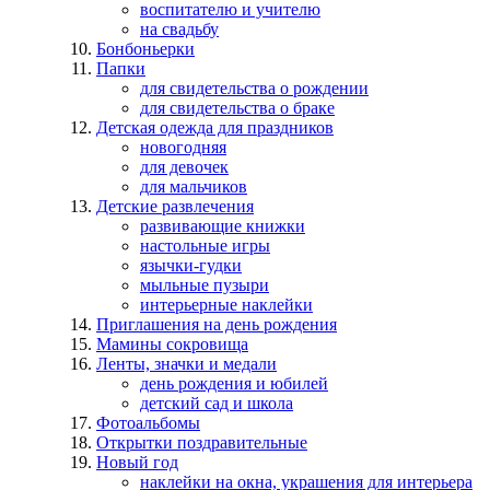
воспитателю и учителю
на свадьбу
Бонбоньерки
Папки
для свидетельства о рождении
для свидетельства о браке
Детская одежда для праздников
новогодняя
для девочек
для мальчиков
Детские развлечения
развивающие книжки
настольные игры
язычки-гудки
мыльные пузыри
интерьерные наклейки
Приглашения на день рождения
Мамины сокровища
Ленты, значки и медали
день рождения и юбилей
детский сад и школа
Фотоальбомы
Открытки поздравительные
Новый год
наклейки на окна, украшения для интерьера