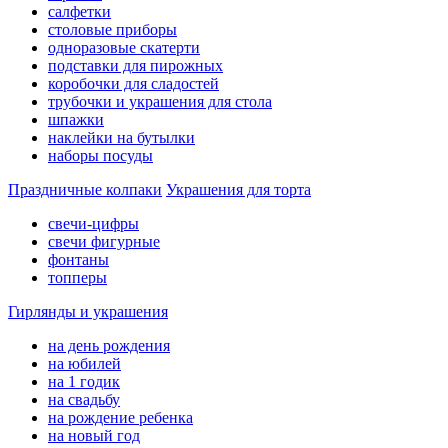
салфетки
столовые приборы
одноразовые скатерти
подставки для пирожных
коробочки для сладостей
трубочки и украшения для стола
шпажки
наклейки на бутылки
наборы посуды
Праздничные колпаки
Украшения для торта
свечи-цифры
свечи фигурные
фонтаны
топперы
Гирлянды и украшения
на день рождения
на юбилей
на 1 годик
на свадьбу
на рождение ребенка
на новый год