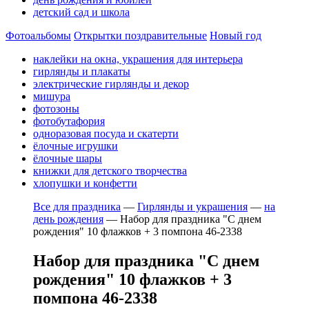
детский сад и школа
Фотоальбомы
Открытки поздравительные
Новый год
наклейки на окна, украшения для интерьера
гирлянды и плакаты
электрические гирлянды и декор
мишура
фотозоны
фотобутафория
одноразовая посуда и скатерти
ёлочные игрушки
ёлочные шары
книжки для детского творчества
хлопушки и конфетти
Все для праздника
—
Гирлянды и украшения
—
на
день рождения
—
Набор для праздника "С днем
рождения" 10 флажков + 3 помпона 46-2338
Набор для праздника "С днем
рождения" 10 флажков + 3
помпона 46-2338