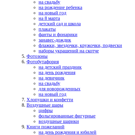
на свадьбу
на рождение ребенка
на новый год
на 8 марта
детский сад и школа
плакаты
фанты и фонарики
занавес-дождик
флажки, звездочки, кружочки, подвески
наборы украшений на скотче
Фотозоны
Фотобутафория
на детский праздник
на день рождения
на девичник
на свадьбу
для новорожденных
на новый год
Хлопушки и конфетти
Воздушные шары
цифры
фольгированные фигурные
воздушные шарики
Книги пожеланий
на день рождения и юбилей