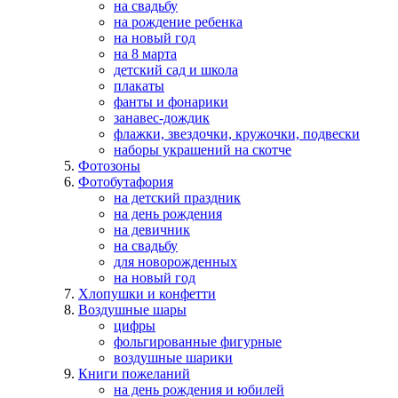
на свадьбу
на рождение ребенка
на новый год
на 8 марта
детский сад и школа
плакаты
фанты и фонарики
занавес-дождик
флажки, звездочки, кружочки, подвески
наборы украшений на скотче
Фотозоны
Фотобутафория
на детский праздник
на день рождения
на девичник
на свадьбу
для новорожденных
на новый год
Хлопушки и конфетти
Воздушные шары
цифры
фольгированные фигурные
воздушные шарики
Книги пожеланий
на день рождения и юбилей