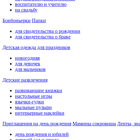
воспитателю и учителю
на свадьбу
Бонбоньерки
Папки
для свидетельства о рождении
для свидетельства о браке
Детская одежда для праздников
новогодняя
для девочек
для мальчиков
Детские развлечения
развивающие книжки
настольные игры
язычки-гудки
мыльные пузыри
интерьерные наклейки
Приглашения на день рождения
Мамины сокровища
Ленты, зн
день рождения и юбилей
детский сад и школа