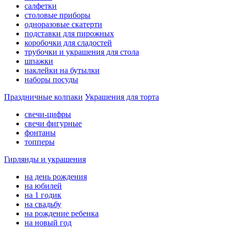
салфетки
столовые приборы
одноразовые скатерти
подставки для пирожных
коробочки для сладостей
трубочки и украшения для стола
шпажки
наклейки на бутылки
наборы посуды
Праздничные колпаки
Украшения для торта
свечи-цифры
свечи фигурные
фонтаны
топперы
Гирлянды и украшения
на день рождения
на юбилей
на 1 годик
на свадьбу
на рождение ребенка
на новый год