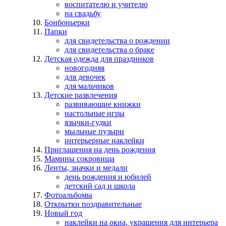
воспитателю и учителю
на свадьбу
Бонбоньерки
Папки
для свидетельства о рождении
для свидетельства о браке
Детская одежда для праздников
новогодняя
для девочек
для мальчиков
Детские развлечения
развивающие книжки
настольные игры
язычки-гудки
мыльные пузыри
интерьерные наклейки
Приглашения на день рождения
Мамины сокровища
Ленты, значки и медали
день рождения и юбилей
детский сад и школа
Фотоальбомы
Открытки поздравительные
Новый год
наклейки на окна, украшения для интерьера