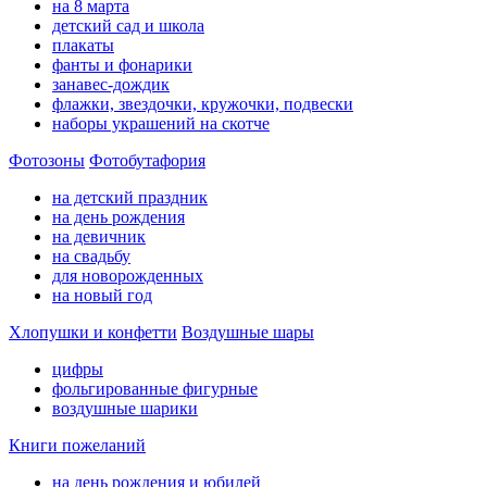
на 8 марта
детский сад и школа
плакаты
фанты и фонарики
занавес-дождик
флажки, звездочки, кружочки, подвески
наборы украшений на скотче
Фотозоны
Фотобутафория
на детский праздник
на день рождения
на девичник
на свадьбу
для новорожденных
на новый год
Хлопушки и конфетти
Воздушные шары
цифры
фольгированные фигурные
воздушные шарики
Книги пожеланий
на день рождения и юбилей