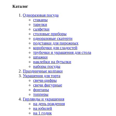
Каталог
Одноразовая посуда
стаканы
тарелки
салфетки
столовые приборы
одноразовые скатерти
подставки для пирожных
коробочки для сладостей
трубочки и украшения для стола
шпажки
наклейки на бутылки
наборы посуды
Праздничные колпаки
Украшения для торта
свечи-цифры
свечи фигурные
фонтаны
топперы
Гирлянды и украшения
на день рождения
на юбилей
на 1 годик