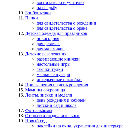
воспитателю и учителю
на свадьбу
Бонбоньерки
Папки
для свидетельства о рождении
для свидетельства о браке
Детская одежда для праздников
новогодняя
для девочек
для мальчиков
Детские развлечения
развивающие книжки
настольные игры
язычки-гудки
мыльные пузыри
интерьерные наклейки
Приглашения на день рождения
Мамины сокровища
Ленты, значки и медали
день рождения и юбилей
детский сад и школа
Фотоальбомы
Открытки поздравительные
Новый год
наклейки на окна, украшения для интерьера