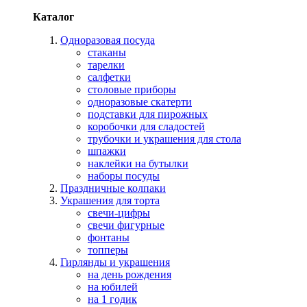
Каталог
Одноразовая посуда
стаканы
тарелки
салфетки
столовые приборы
одноразовые скатерти
подставки для пирожных
коробочки для сладостей
трубочки и украшения для стола
шпажки
наклейки на бутылки
наборы посуды
Праздничные колпаки
Украшения для торта
свечи-цифры
свечи фигурные
фонтаны
топперы
Гирлянды и украшения
на день рождения
на юбилей
на 1 годик