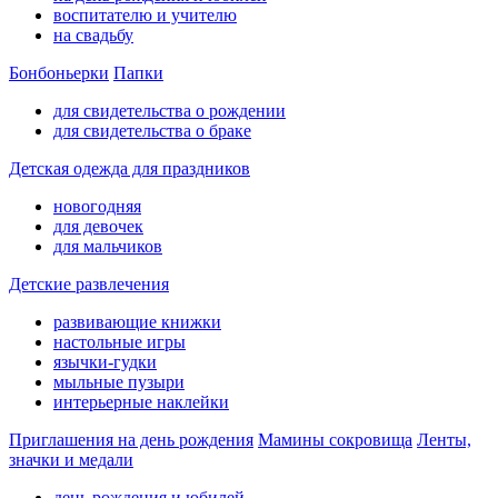
воспитателю и учителю
на свадьбу
Бонбоньерки
Папки
для свидетельства о рождении
для свидетельства о браке
Детская одежда для праздников
новогодняя
для девочек
для мальчиков
Детские развлечения
развивающие книжки
настольные игры
язычки-гудки
мыльные пузыри
интерьерные наклейки
Приглашения на день рождения
Мамины сокровища
Ленты,
значки и медали
день рождения и юбилей