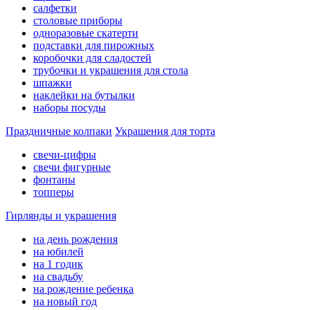
салфетки
столовые приборы
одноразовые скатерти
подставки для пирожных
коробочки для сладостей
трубочки и украшения для стола
шпажки
наклейки на бутылки
наборы посуды
Праздничные колпаки
Украшения для торта
свечи-цифры
свечи фигурные
фонтаны
топперы
Гирлянды и украшения
на день рождения
на юбилей
на 1 годик
на свадьбу
на рождение ребенка
на новый год