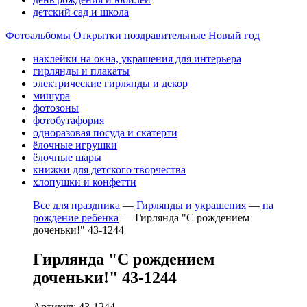
детский сад и школа
Фотоальбомы
Открытки поздравительные
Новый год
наклейки на окна, украшения для интерьера
гирлянды и плакаты
электрические гирлянды и декор
мишура
фотозоны
фотобутафория
одноразовая посуда и скатерти
ёлочные игрушки
ёлочные шары
книжки для детского творчества
хлопушки и конфетти
Все для праздника
—
Гирлянды и украшения
—
на
рождение ребенка
—
Гирлянда "С рождением
доченьки!" 43-1244
Гирлянда "С рождением
доченьки!" 43-1244
Артикул: 43-1244