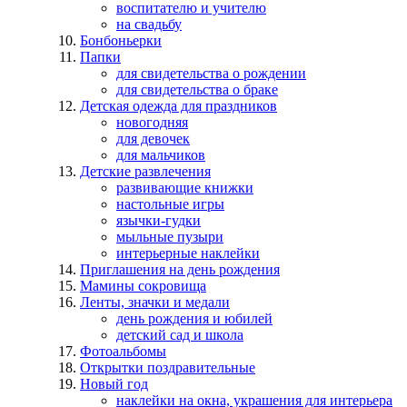
воспитателю и учителю
на свадьбу
Бонбоньерки
Папки
для свидетельства о рождении
для свидетельства о браке
Детская одежда для праздников
новогодняя
для девочек
для мальчиков
Детские развлечения
развивающие книжки
настольные игры
язычки-гудки
мыльные пузыри
интерьерные наклейки
Приглашения на день рождения
Мамины сокровища
Ленты, значки и медали
день рождения и юбилей
детский сад и школа
Фотоальбомы
Открытки поздравительные
Новый год
наклейки на окна, украшения для интерьера