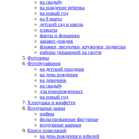
на свадьбу
на рождение ребенка
на новый год
на 8 марта
детский сад и школа
плакаты
фанты и фонарики
занавес-дождик
флажки, звездочки, кружочки, подвески
наборы украшений на скотче
Фотозоны
Фотобутафория
на детский праздник
на день рождения
на девичник
на свадьбу
для новорожденных
на новый год
Хлопушки и конфетти
Воздушные шары
цифры
фольгированные фигурные
воздушные шарики
Книги пожеланий
на день рождения и юбилей