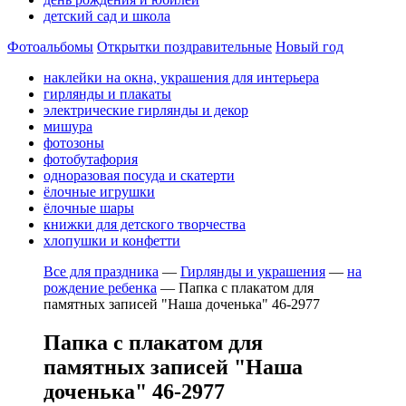
детский сад и школа
Фотоальбомы
Открытки поздравительные
Новый год
наклейки на окна, украшения для интерьера
гирлянды и плакаты
электрические гирлянды и декор
мишура
фотозоны
фотобутафория
одноразовая посуда и скатерти
ёлочные игрушки
ёлочные шары
книжки для детского творчества
хлопушки и конфетти
Все для праздника
—
Гирлянды и украшения
—
на
рождение ребенка
—
Папка с плакатом для
памятных записей "Наша доченька" 46-2977
Папка с плакатом для
памятных записей "Наша
доченька" 46-2977