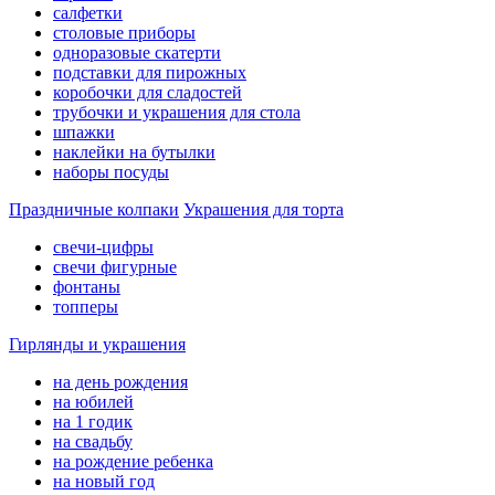
салфетки
столовые приборы
одноразовые скатерти
подставки для пирожных
коробочки для сладостей
трубочки и украшения для стола
шпажки
наклейки на бутылки
наборы посуды
Праздничные колпаки
Украшения для торта
свечи-цифры
свечи фигурные
фонтаны
топперы
Гирлянды и украшения
на день рождения
на юбилей
на 1 годик
на свадьбу
на рождение ребенка
на новый год