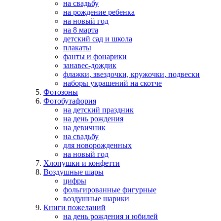
на свадьбу
на рождение ребенка
на новый год
на 8 марта
детский сад и школа
плакаты
фанты и фонарики
занавес-дождик
флажки, звездочки, кружочки, подвески
наборы украшений на скотче
Фотозоны
Фотобутафория
на детский праздник
на день рождения
на девичник
на свадьбу
для новорожденных
на новый год
Хлопушки и конфетти
Воздушные шары
цифры
фольгированные фигурные
воздушные шарики
Книги пожеланий
на день рождения и юбилей