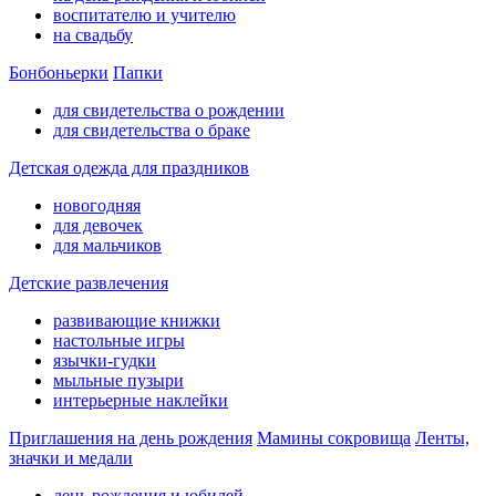
воспитателю и учителю
на свадьбу
Бонбоньерки
Папки
для свидетельства о рождении
для свидетельства о браке
Детская одежда для праздников
новогодняя
для девочек
для мальчиков
Детские развлечения
развивающие книжки
настольные игры
язычки-гудки
мыльные пузыри
интерьерные наклейки
Приглашения на день рождения
Мамины сокровища
Ленты,
значки и медали
день рождения и юбилей