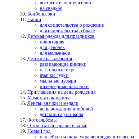
воспитателю и учителю
на свадьбу
Бонбоньерки
Папки
для свидетельства о рождении
для свидетельства о браке
Детская одежда для праздников
новогодняя
для девочек
для мальчиков
Детские развлечения
развивающие книжки
настольные игры
язычки-гудки
мыльные пузыри
интерьерные наклейки
Приглашения на день рождения
Мамины сокровища
Ленты, значки и медали
день рождения и юбилей
детский сад и школа
Фотоальбомы
Открытки поздравительные
Новый год
наклейки на окна, украшения для интерьера