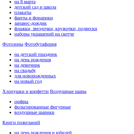
на 8 марта
детский сад и школа
плакаты
фанты и фонарики
занавес-дождик
флажки, звездочки, кружочки, подвески
наборы украшений на скотче
Фотозоны
Фотобутафория
на детский праздник
на день рождения
на девичник
на свадьбу
для новорожденных
на новый год
Хлопушки и конфетти
Воздушные шары
цифры
фольгированные фигурные
воздушные шарики
Книги пожеланий
на день рождения и юбилей