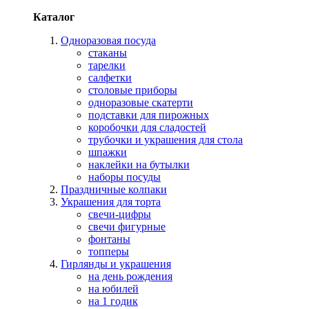
Каталог
Одноразовая посуда
стаканы
тарелки
салфетки
столовые приборы
одноразовые скатерти
подставки для пирожных
коробочки для сладостей
трубочки и украшения для стола
шпажки
наклейки на бутылки
наборы посуды
Праздничные колпаки
Украшения для торта
свечи-цифры
свечи фигурные
фонтаны
топперы
Гирлянды и украшения
на день рождения
на юбилей
на 1 годик