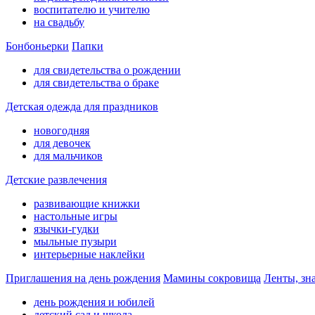
воспитателю и учителю
на свадьбу
Бонбоньерки
Папки
для свидетельства о рождении
для свидетельства о браке
Детская одежда для праздников
новогодняя
для девочек
для мальчиков
Детские развлечения
развивающие книжки
настольные игры
язычки-гудки
мыльные пузыри
интерьерные наклейки
Приглашения на день рождения
Мамины сокровища
Ленты, зн
день рождения и юбилей
детский сад и школа