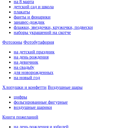
на 8 марта
детский сад и школа
плакаты
фанты и фонарики
занавес-дождик
флажки, звездочки, кружочки, подвески
наборы украшений на скотче
Фотозоны
Фотобутафория
на детский праздник
на день рождения
на девичник
на свадьбу
для новорожденных
на новый год
Хлопушки и конфетти
Воздушные шары
цифры
фольгированные фигурные
воздушные шарики
Книги пожеланий
на день рождения и юбилей