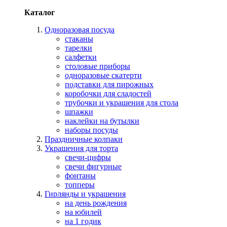
Каталог
Одноразовая посуда
стаканы
тарелки
салфетки
столовые приборы
одноразовые скатерти
подставки для пирожных
коробочки для сладостей
трубочки и украшения для стола
шпажки
наклейки на бутылки
наборы посуды
Праздничные колпаки
Украшения для торта
свечи-цифры
свечи фигурные
фонтаны
топперы
Гирлянды и украшения
на день рождения
на юбилей
на 1 годик