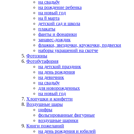
на свадьбу
на рождение ребенка
на новый год
на 8 марта
детский сад и школа
плакаты
фанты и фонарики
занавес-дождик
флажки, звездочки, кружочки, подвески
наборы украшений на скотче
Фотозоны
Фотобутафория
на детский праздник
на день рождения
на девичник
на свадьбу
для новорожденных
на новый год
Хлопушки и конфетти
Воздушные шары
цифры
фольгированные фигурные
воздушные шарики
Книги пожеланий
на день рождения и юбилей