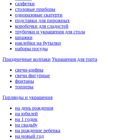
салфетки
столовые приборы
одноразовые скатерти
подставки для пирожных
коробочки для сладостей
трубочки и украшения для стола
шпажки
наклейки на бутылки
наборы посуды
Праздничные колпаки
Украшения для торта
свечи-цифры
свечи фигурные
фонтаны
топперы
Гирлянды и украшения
на день рождения
на юбилей
на 1 годик
на свадьбу
на рождение ребенка
на новый год