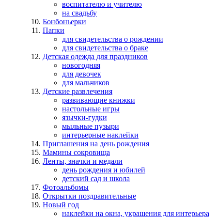
воспитателю и учителю
на свадьбу
Бонбоньерки
Папки
для свидетельства о рождении
для свидетельства о браке
Детская одежда для праздников
новогодняя
для девочек
для мальчиков
Детские развлечения
развивающие книжки
настольные игры
язычки-гудки
мыльные пузыри
интерьерные наклейки
Приглашения на день рождения
Мамины сокровища
Ленты, значки и медали
день рождения и юбилей
детский сад и школа
Фотоальбомы
Открытки поздравительные
Новый год
наклейки на окна, украшения для интерьера