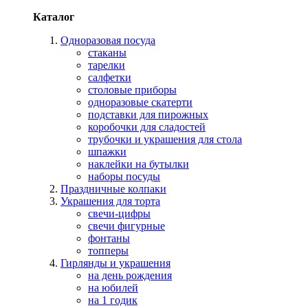
Каталог
Одноразовая посуда
стаканы
тарелки
салфетки
столовые приборы
одноразовые скатерти
подставки для пирожных
коробочки для сладостей
трубочки и украшения для стола
шпажки
наклейки на бутылки
наборы посуды
Праздничные колпаки
Украшения для торта
свечи-цифры
свечи фигурные
фонтаны
топперы
Гирлянды и украшения
на день рождения
на юбилей
на 1 годик