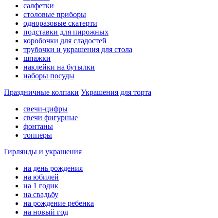
салфетки
столовые приборы
одноразовые скатерти
подставки для пирожных
коробочки для сладостей
трубочки и украшения для стола
шпажки
наклейки на бутылки
наборы посуды
Праздничные колпаки
Украшения для торта
свечи-цифры
свечи фигурные
фонтаны
топперы
Гирлянды и украшения
на день рождения
на юбилей
на 1 годик
на свадьбу
на рождение ребенка
на новый год