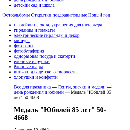
детский сад и школа
Фотоальбомы
Открытки поздравительные
Новый год
наклейки на окна, украшения для интерьера
гирлянды и плакаты
электрические гирлянды и декор
мишура
фотозоны
фотобутафория
одноразовая посуда и скатерти
ёлочные игрушки
ёлочные шары
книжки для детского творчества
хлопушки и конфетти
Все для праздника
—
Ленты, значки и медали
—
день рождения и юбилей
—
Медаль "Юбилей 85
лет" 50-4668
Медаль "Юбилей 85 лет" 50-
4668
Артикул: 50-4668