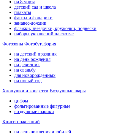
на 8 марта
детский сад и школа
плакаты
фанты и фонарики
занавес-дождик
флажки, звездочки, кружочки, подвески
наборы украшений на скотче
Фотозоны
Фотобутафория
на детский праздник
на день рождения
на девичник
на свадьбу
для новорожденных
на новый год
Хлопушки и конфетти
Воздушные шары
цифры
фольгированные фигурные
воздушные шарики
Книги пожеланий
на день рождения и юбилей