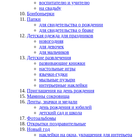
воспитателю и учителю
на свадьбу
Бонбоньерки
Папки
для свидетельства о рождении
для свидетельства о браке
Детская одежда для праздников
новогодняя
для девочек
для мальчиков
Детские развлечения
развивающие книжки
настольные игры
язычки-гудки
мыльные пузыри
интерьерные наклейки
Приглашения на день рождения
Мамины сокровища
Ленты, значки и медали
день рождения и юбилей
детский сад и школа
Фотоальбомы
Открытки поздравительные
Новый год
наклейки на окна, украшения для интерьера