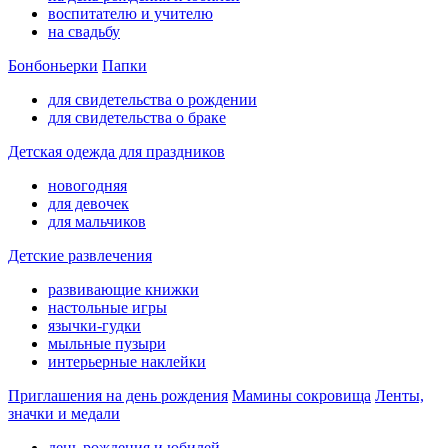
воспитателю и учителю
на свадьбу
Бонбоньерки
Папки
для свидетельства о рождении
для свидетельства о браке
Детская одежда для праздников
новогодняя
для девочек
для мальчиков
Детские развлечения
развивающие книжки
настольные игры
язычки-гудки
мыльные пузыри
интерьерные наклейки
Приглашения на день рождения
Мамины сокровища
Ленты,
значки и медали
день рождения и юбилей