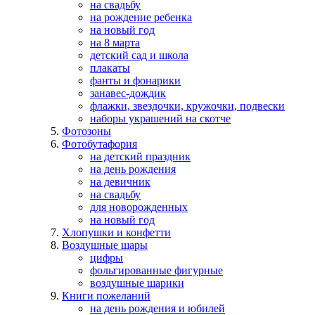
на свадьбу
на рождение ребенка
на новый год
на 8 марта
детский сад и школа
плакаты
фанты и фонарики
занавес-дождик
флажки, звездочки, кружочки, подвески
наборы украшений на скотче
Фотозоны
Фотобутафория
на детский праздник
на день рождения
на девичник
на свадьбу
для новорожденных
на новый год
Хлопушки и конфетти
Воздушные шары
цифры
фольгированные фигурные
воздушные шарики
Книги пожеланий
на день рождения и юбилей