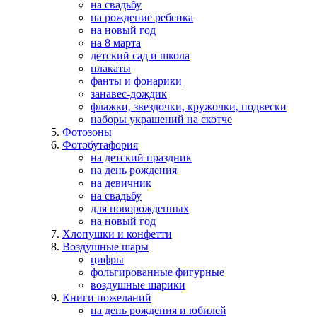
на свадьбу
на рождение ребенка
на новый год
на 8 марта
детский сад и школа
плакаты
фанты и фонарики
занавес-дождик
флажки, звездочки, кружочки, подвески
наборы украшений на скотче
Фотозоны
Фотобутафория
на детский праздник
на день рождения
на девичник
на свадьбу
для новорожденных
на новый год
Хлопушки и конфетти
Воздушные шары
цифры
фольгированные фигурные
воздушные шарики
Книги пожеланий
на день рождения и юбилей