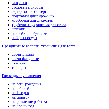
салфетки
столовые приборы
одноразовые скатерти
подставки для пирожных
коробочки для сладостей
трубочки и украшения для стола
шпажки
наклейки на бутылки
наборы посуды
Праздничные колпаки
Украшения для торта
свечи-цифры
свечи фигурные
фонтаны
топперы
Гирлянды и украшения
на день рождения
на юбилей
на 1 годик
на свадьбу
на рождение ребенка
на новый год