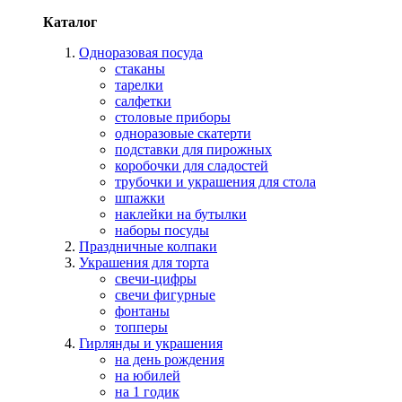
Каталог
Одноразовая посуда
стаканы
тарелки
салфетки
столовые приборы
одноразовые скатерти
подставки для пирожных
коробочки для сладостей
трубочки и украшения для стола
шпажки
наклейки на бутылки
наборы посуды
Праздничные колпаки
Украшения для торта
свечи-цифры
свечи фигурные
фонтаны
топперы
Гирлянды и украшения
на день рождения
на юбилей
на 1 годик