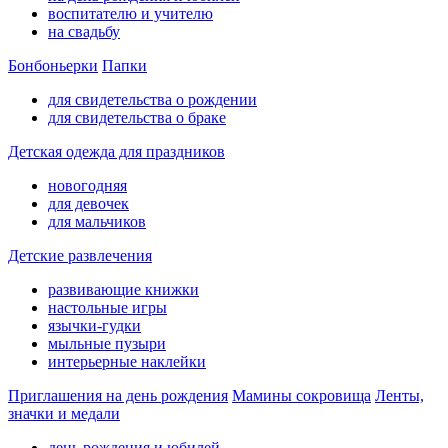
воспитателю и учителю
на свадьбу
Бонбоньерки
Папки
для свидетельства о рождении
для свидетельства о браке
Детская одежда для праздников
новогодняя
для девочек
для мальчиков
Детские развлечения
развивающие книжки
настольные игры
язычки-гудки
мыльные пузыри
интерьерные наклейки
Приглашения на день рождения
Мамины сокровища
Ленты,
значки и медали
день рождения и юбилей