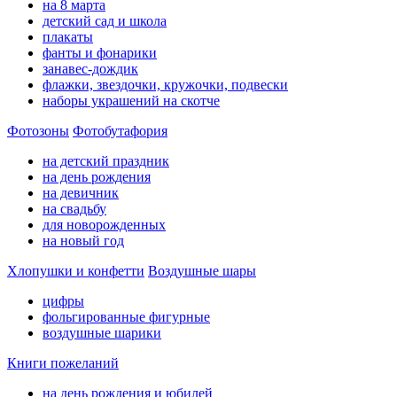
на 8 марта
детский сад и школа
плакаты
фанты и фонарики
занавес-дождик
флажки, звездочки, кружочки, подвески
наборы украшений на скотче
Фотозоны
Фотобутафория
на детский праздник
на день рождения
на девичник
на свадьбу
для новорожденных
на новый год
Хлопушки и конфетти
Воздушные шары
цифры
фольгированные фигурные
воздушные шарики
Книги пожеланий
на день рождения и юбилей