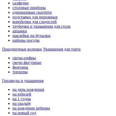
салфетки
столовые приборы
одноразовые скатерти
подставки для пирожных
коробочки для сладостей
трубочки и украшения для стола
шпажки
наклейки на бутылки
наборы посуды
Праздничные колпаки
Украшения для торта
свечи-цифры
свечи фигурные
фонтаны
топперы
Гирлянды и украшения
на день рождения
на юбилей
на 1 годик
на свадьбу
на рождение ребенка
на новый год