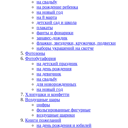
на свадьбу
на рождение ребенка
на новый год
на 8 марта
детский сад и школа
плакаты
фанты и фонарики
занавес-дождик
флажки, звездочки, кружочки, подвески
наборы украшений на скотче
Фотозоны
Фотобутафория
на детский праздник
на день рождения
на девичник
на свадьбу
для новорожденных
на новый год
Хлопушки и конфетти
Воздушные шары
цифры
фольгированные фигурные
воздушные шарики
Книги пожеланий
на день рождения и юбилей