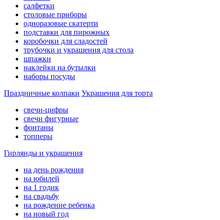
салфетки
столовые приборы
одноразовые скатерти
подставки для пирожных
коробочки для сладостей
трубочки и украшения для стола
шпажки
наклейки на бутылки
наборы посуды
Праздничные колпаки
Украшения для торта
свечи-цифры
свечи фигурные
фонтаны
топперы
Гирлянды и украшения
на день рождения
на юбилей
на 1 годик
на свадьбу
на рождение ребенка
на новый год