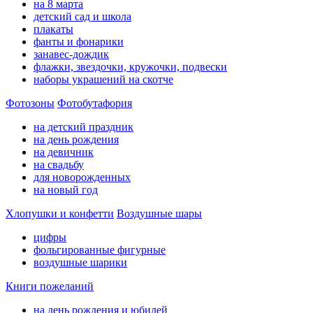
на 8 марта
детский сад и школа
плакаты
фанты и фонарики
занавес-дождик
флажки, звездочки, кружочки, подвески
наборы украшений на скотче
Фотозоны
Фотобутафория
на детский праздник
на день рождения
на девичник
на свадьбу
для новорожденных
на новый год
Хлопушки и конфетти
Воздушные шары
цифры
фольгированные фигурные
воздушные шарики
Книги пожеланий
на день рождения и юбилей