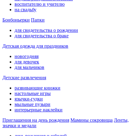
воспитателю и учителю
на свадьбу
Бонбоньерки
Папки
для свидетельства о рождении
для свидетельства о браке
Детская одежда для праздников
новогодняя
для девочек
для мальчиков
Детские развлечения
развивающие книжки
настольные игры
язычки-гудки
мыльные пузыри
интерьерные наклейки
Приглашения на день рождения
Мамины сокровища
Ленты,
значки и медали
день рождения и юбилей