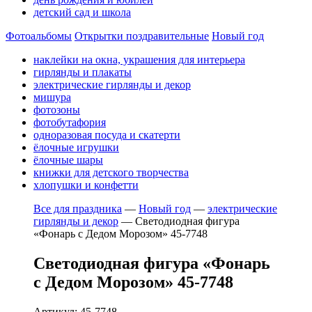
детский сад и школа
Фотоальбомы
Открытки поздравительные
Новый год
наклейки на окна, украшения для интерьера
гирлянды и плакаты
электрические гирлянды и декор
мишура
фотозоны
фотобутафория
одноразовая посуда и скатерти
ёлочные игрушки
ёлочные шары
книжки для детского творчества
хлопушки и конфетти
Все для праздника
—
Новый год
—
электрические
гирлянды и декор
—
Светодиодная фигура
«Фонарь с Дедом Морозом» 45-7748
Светодиодная фигура «Фонарь
с Дедом Морозом» 45-7748
Артикул: 45-7748