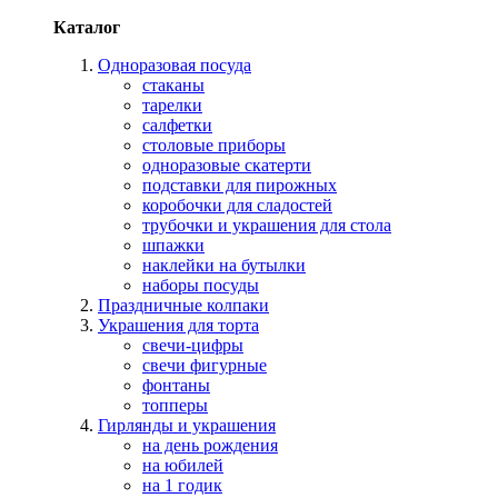
Каталог
Одноразовая посуда
стаканы
тарелки
салфетки
столовые приборы
одноразовые скатерти
подставки для пирожных
коробочки для сладостей
трубочки и украшения для стола
шпажки
наклейки на бутылки
наборы посуды
Праздничные колпаки
Украшения для торта
свечи-цифры
свечи фигурные
фонтаны
топперы
Гирлянды и украшения
на день рождения
на юбилей
на 1 годик