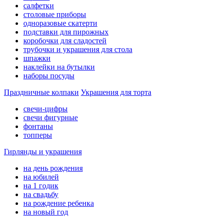
салфетки
столовые приборы
одноразовые скатерти
подставки для пирожных
коробочки для сладостей
трубочки и украшения для стола
шпажки
наклейки на бутылки
наборы посуды
Праздничные колпаки
Украшения для торта
свечи-цифры
свечи фигурные
фонтаны
топперы
Гирлянды и украшения
на день рождения
на юбилей
на 1 годик
на свадьбу
на рождение ребенка
на новый год