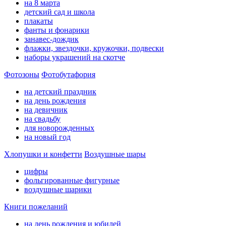
на 8 марта
детский сад и школа
плакаты
фанты и фонарики
занавес-дождик
флажки, звездочки, кружочки, подвески
наборы украшений на скотче
Фотозоны
Фотобутафория
на детский праздник
на день рождения
на девичник
на свадьбу
для новорожденных
на новый год
Хлопушки и конфетти
Воздушные шары
цифры
фольгированные фигурные
воздушные шарики
Книги пожеланий
на день рождения и юбилей