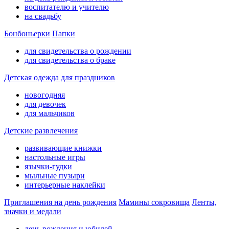
воспитателю и учителю
на свадьбу
Бонбоньерки
Папки
для свидетельства о рождении
для свидетельства о браке
Детская одежда для праздников
новогодняя
для девочек
для мальчиков
Детские развлечения
развивающие книжки
настольные игры
язычки-гудки
мыльные пузыри
интерьерные наклейки
Приглашения на день рождения
Мамины сокровища
Ленты,
значки и медали
день рождения и юбилей