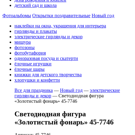
детский сад и школа
Фотоальбомы
Открытки поздравительные
Новый год
наклейки на окна, украшения для интерьера
гирлянды и плакаты
электрические гирлянды и декор
мишура
фотозоны
фотобутафория
одноразовая посуда и скатерти
ёлочные игрушки
ёлочные шары
книжки для детского творчества
хлопушки и конфетти
Все для праздника
—
Новый год
—
электрические
гирлянды и декор
—
Светодиодная фигура
«Золотистый фонарь» 45-7746
Светодиодная фигура
«Золотистый фонарь» 45-7746
Артикул: 45-7746