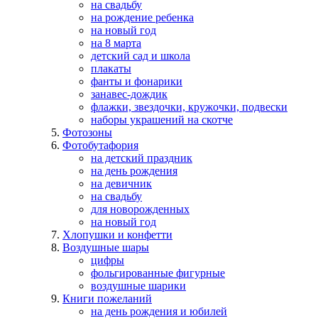
на свадьбу
на рождение ребенка
на новый год
на 8 марта
детский сад и школа
плакаты
фанты и фонарики
занавес-дождик
флажки, звездочки, кружочки, подвески
наборы украшений на скотче
Фотозоны
Фотобутафория
на детский праздник
на день рождения
на девичник
на свадьбу
для новорожденных
на новый год
Хлопушки и конфетти
Воздушные шары
цифры
фольгированные фигурные
воздушные шарики
Книги пожеланий
на день рождения и юбилей