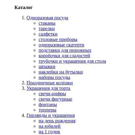
Каталог
Одноразовая посуда
стаканы
тарелки
салфетки
столовые приборы
одноразовые скатерти
подставки для пирожных
коробочки для сладостей
трубочки и украшения для стола
шпажки
наклейки на бутылки
наборы посуды
Праздничные колпаки
Украшения для торта
свечи-цифры
свечи фигурные
фонтаны
топперы
Гирлянды и украшения
на день рождения
на юбилей
на 1 годик