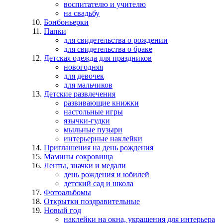
воспитателю и учителю
на свадьбу
Бонбоньерки
Папки
для свидетельства о рождении
для свидетельства о браке
Детская одежда для праздников
новогодняя
для девочек
для мальчиков
Детские развлечения
развивающие книжки
настольные игры
язычки-гудки
мыльные пузыри
интерьерные наклейки
Приглашения на день рождения
Мамины сокровища
Ленты, значки и медали
день рождения и юбилей
детский сад и школа
Фотоальбомы
Открытки поздравительные
Новый год
наклейки на окна, украшения для интерьера