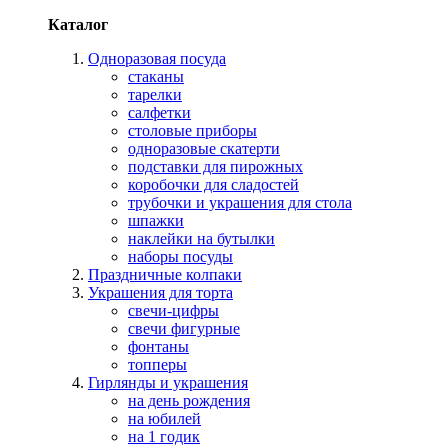
Каталог
Одноразовая посуда
стаканы
тарелки
салфетки
столовые приборы
одноразовые скатерти
подставки для пирожных
коробочки для сладостей
трубочки и украшения для стола
шпажки
наклейки на бутылки
наборы посуды
Праздничные колпаки
Украшения для торта
свечи-цифры
свечи фигурные
фонтаны
топперы
Гирлянды и украшения
на день рождения
на юбилей
на 1 годик