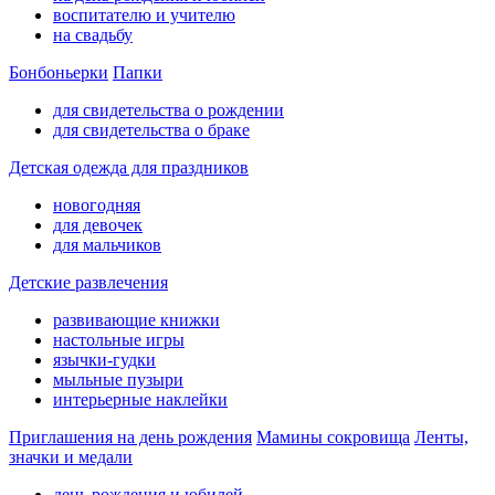
воспитателю и учителю
на свадьбу
Бонбоньерки
Папки
для свидетельства о рождении
для свидетельства о браке
Детская одежда для праздников
новогодняя
для девочек
для мальчиков
Детские развлечения
развивающие книжки
настольные игры
язычки-гудки
мыльные пузыри
интерьерные наклейки
Приглашения на день рождения
Мамины сокровища
Ленты,
значки и медали
день рождения и юбилей