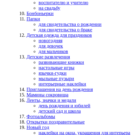
воспитателю и учителю
на свадьбу
Бонбоньерки
Папки
для свидетельства о рождении
для свидетельства о браке
Детская одежда для праздников
новогодняя
для девочек
для мальчиков
Детские развлечения
развивающие книжки
настольные игры
язычки-гудки
мыльные пузыри
интерьерные наклейки
Приглашения на день рождения
Мамины сокровища
Ленты, значки и медали
день рождения и юбилей
детский сад и школа
Фотоальбомы
Открытки поздравительные
Новый год
наклейки на окна, украшения для интерьера