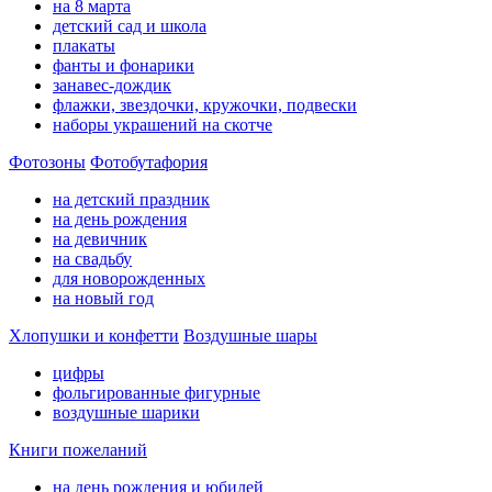
на 8 марта
детский сад и школа
плакаты
фанты и фонарики
занавес-дождик
флажки, звездочки, кружочки, подвески
наборы украшений на скотче
Фотозоны
Фотобутафория
на детский праздник
на день рождения
на девичник
на свадьбу
для новорожденных
на новый год
Хлопушки и конфетти
Воздушные шары
цифры
фольгированные фигурные
воздушные шарики
Книги пожеланий
на день рождения и юбилей