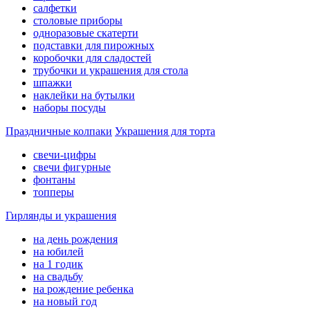
салфетки
столовые приборы
одноразовые скатерти
подставки для пирожных
коробочки для сладостей
трубочки и украшения для стола
шпажки
наклейки на бутылки
наборы посуды
Праздничные колпаки
Украшения для торта
свечи-цифры
свечи фигурные
фонтаны
топперы
Гирлянды и украшения
на день рождения
на юбилей
на 1 годик
на свадьбу
на рождение ребенка
на новый год