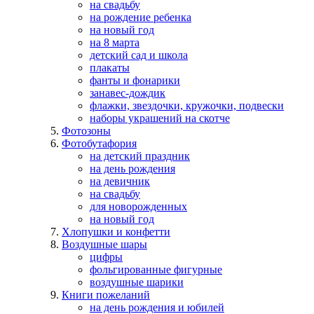
на свадьбу
на рождение ребенка
на новый год
на 8 марта
детский сад и школа
плакаты
фанты и фонарики
занавес-дождик
флажки, звездочки, кружочки, подвески
наборы украшений на скотче
Фотозоны
Фотобутафория
на детский праздник
на день рождения
на девичник
на свадьбу
для новорожденных
на новый год
Хлопушки и конфетти
Воздушные шары
цифры
фольгированные фигурные
воздушные шарики
Книги пожеланий
на день рождения и юбилей