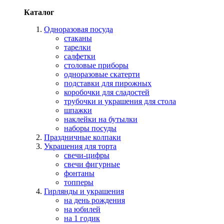
Каталог
Одноразовая посуда
стаканы
тарелки
салфетки
столовые приборы
одноразовые скатерти
подставки для пирожных
коробочки для сладостей
трубочки и украшения для стола
шпажки
наклейки на бутылки
наборы посуды
Праздничные колпаки
Украшения для торта
свечи-цифры
свечи фигурные
фонтаны
топперы
Гирлянды и украшения
на день рождения
на юбилей
на 1 годик