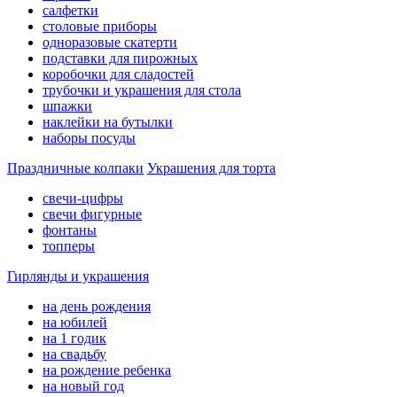
салфетки
столовые приборы
одноразовые скатерти
подставки для пирожных
коробочки для сладостей
трубочки и украшения для стола
шпажки
наклейки на бутылки
наборы посуды
Праздничные колпаки
Украшения для торта
свечи-цифры
свечи фигурные
фонтаны
топперы
Гирлянды и украшения
на день рождения
на юбилей
на 1 годик
на свадьбу
на рождение ребенка
на новый год