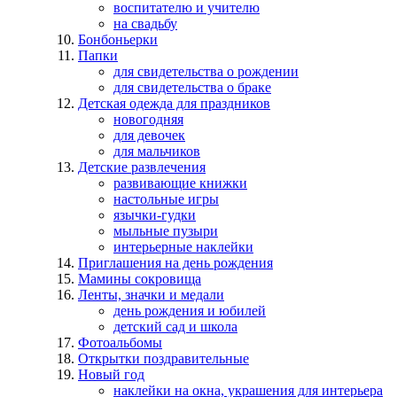
воспитателю и учителю
на свадьбу
Бонбоньерки
Папки
для свидетельства о рождении
для свидетельства о браке
Детская одежда для праздников
новогодняя
для девочек
для мальчиков
Детские развлечения
развивающие книжки
настольные игры
язычки-гудки
мыльные пузыри
интерьерные наклейки
Приглашения на день рождения
Мамины сокровища
Ленты, значки и медали
день рождения и юбилей
детский сад и школа
Фотоальбомы
Открытки поздравительные
Новый год
наклейки на окна, украшения для интерьера