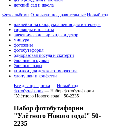
детский сад и школа
Фотоальбомы
Открытки поздравительные
Новый год
наклейки на окна, украшения для интерьера
гирлянды и плакаты
электрические гирлянды и декор
мишура
фотозоны
фотобутафория
одноразовая посуда и скатерти
ёлочные игрушки
ёлочные шары
книжки для детского творчества
хлопушки и конфетти
Все для праздника
—
Новый год
—
фотобутафория
—
Набор фотобутафории
"Улётного Нового года!" 50-2235
Набор фотобутафории
"Улётного Нового года!" 50-
2235