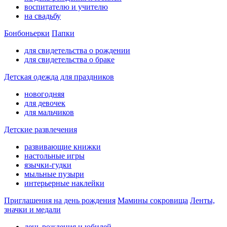
воспитателю и учителю
на свадьбу
Бонбоньерки
Папки
для свидетельства о рождении
для свидетельства о браке
Детская одежда для праздников
новогодняя
для девочек
для мальчиков
Детские развлечения
развивающие книжки
настольные игры
язычки-гудки
мыльные пузыри
интерьерные наклейки
Приглашения на день рождения
Мамины сокровища
Ленты,
значки и медали
день рождения и юбилей