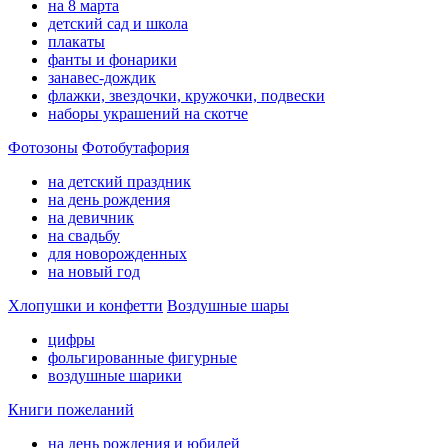
на 8 марта
детский сад и школа
плакаты
фанты и фонарики
занавес-дождик
флажки, звездочки, кружочки, подвески
наборы украшений на скотче
Фотозоны
Фотобутафория
на детский праздник
на день рождения
на девичник
на свадьбу
для новорожденных
на новый год
Хлопушки и конфетти
Воздушные шары
цифры
фольгированные фигурные
воздушные шарики
Книги пожеланий
на день рождения и юбилей