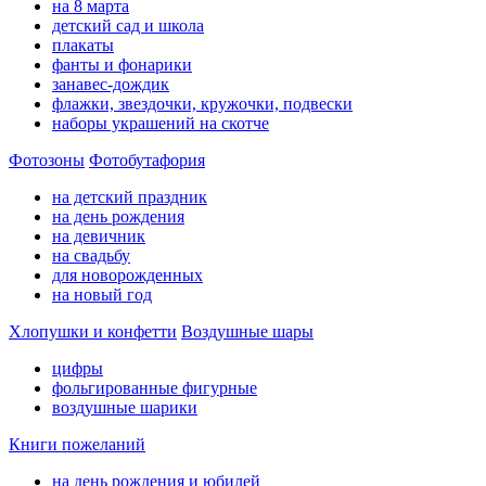
на 8 марта
детский сад и школа
плакаты
фанты и фонарики
занавес-дождик
флажки, звездочки, кружочки, подвески
наборы украшений на скотче
Фотозоны
Фотобутафория
на детский праздник
на день рождения
на девичник
на свадьбу
для новорожденных
на новый год
Хлопушки и конфетти
Воздушные шары
цифры
фольгированные фигурные
воздушные шарики
Книги пожеланий
на день рождения и юбилей