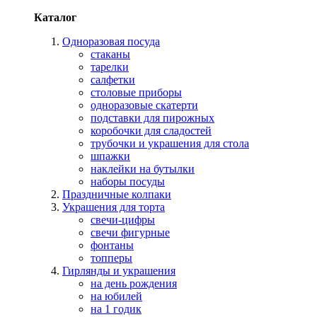
Каталог
Одноразовая посуда
стаканы
тарелки
салфетки
столовые приборы
одноразовые скатерти
подставки для пирожных
коробочки для сладостей
трубочки и украшения для стола
шпажки
наклейки на бутылки
наборы посуды
Праздничные колпаки
Украшения для торта
свечи-цифры
свечи фигурные
фонтаны
топперы
Гирлянды и украшения
на день рождения
на юбилей
на 1 годик