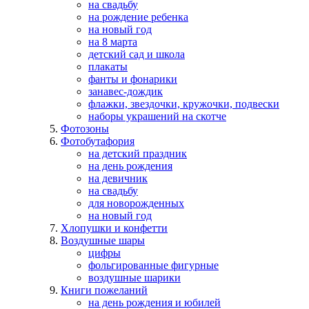
на свадьбу
на рождение ребенка
на новый год
на 8 марта
детский сад и школа
плакаты
фанты и фонарики
занавес-дождик
флажки, звездочки, кружочки, подвески
наборы украшений на скотче
Фотозоны
Фотобутафория
на детский праздник
на день рождения
на девичник
на свадьбу
для новорожденных
на новый год
Хлопушки и конфетти
Воздушные шары
цифры
фольгированные фигурные
воздушные шарики
Книги пожеланий
на день рождения и юбилей