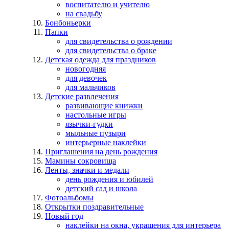
воспитателю и учителю
на свадьбу
Бонбоньерки
Папки
для свидетельства о рождении
для свидетельства о браке
Детская одежда для праздников
новогодняя
для девочек
для мальчиков
Детские развлечения
развивающие книжки
настольные игры
язычки-гудки
мыльные пузыри
интерьерные наклейки
Приглашения на день рождения
Мамины сокровища
Ленты, значки и медали
день рождения и юбилей
детский сад и школа
Фотоальбомы
Открытки поздравительные
Новый год
наклейки на окна, украшения для интерьера