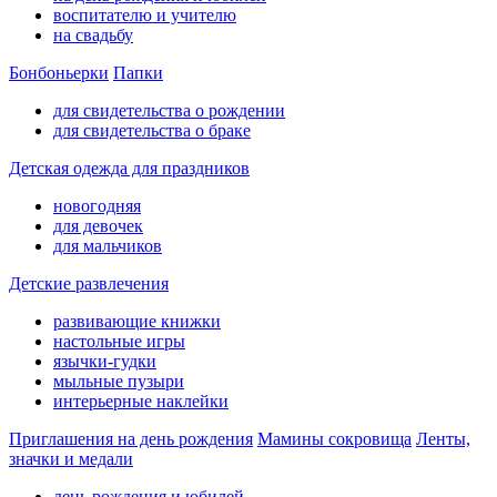
воспитателю и учителю
на свадьбу
Бонбоньерки
Папки
для свидетельства о рождении
для свидетельства о браке
Детская одежда для праздников
новогодняя
для девочек
для мальчиков
Детские развлечения
развивающие книжки
настольные игры
язычки-гудки
мыльные пузыри
интерьерные наклейки
Приглашения на день рождения
Мамины сокровища
Ленты,
значки и медали
день рождения и юбилей