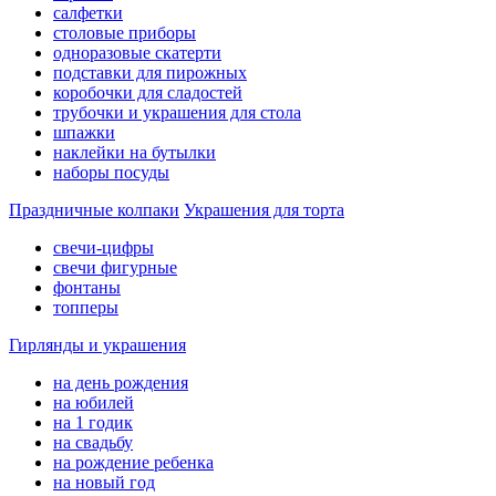
салфетки
столовые приборы
одноразовые скатерти
подставки для пирожных
коробочки для сладостей
трубочки и украшения для стола
шпажки
наклейки на бутылки
наборы посуды
Праздничные колпаки
Украшения для торта
свечи-цифры
свечи фигурные
фонтаны
топперы
Гирлянды и украшения
на день рождения
на юбилей
на 1 годик
на свадьбу
на рождение ребенка
на новый год