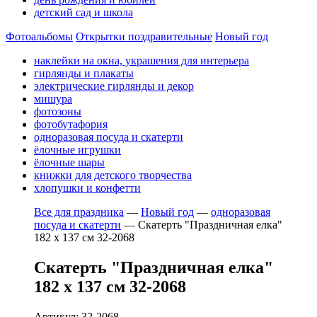
детский сад и школа
Фотоальбомы
Открытки поздравительные
Новый год
наклейки на окна, украшения для интерьера
гирлянды и плакаты
электрические гирлянды и декор
мишура
фотозоны
фотобутафория
одноразовая посуда и скатерти
ёлочные игрушки
ёлочные шары
книжки для детского творчества
хлопушки и конфетти
Все для праздника
—
Новый год
—
одноразовая
посуда и скатерти
—
Скатерть "Праздничная елка"
182 х 137 см 32-2068
Скатерть "Праздничная елка"
182 х 137 см 32-2068
Артикул: 32-2068