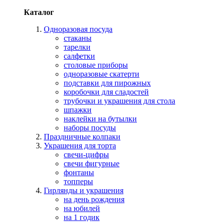
Каталог
Одноразовая посуда
стаканы
тарелки
салфетки
столовые приборы
одноразовые скатерти
подставки для пирожных
коробочки для сладостей
трубочки и украшения для стола
шпажки
наклейки на бутылки
наборы посуды
Праздничные колпаки
Украшения для торта
свечи-цифры
свечи фигурные
фонтаны
топперы
Гирлянды и украшения
на день рождения
на юбилей
на 1 годик