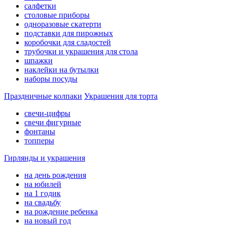
салфетки
столовые приборы
одноразовые скатерти
подставки для пирожных
коробочки для сладостей
трубочки и украшения для стола
шпажки
наклейки на бутылки
наборы посуды
Праздничные колпаки
Украшения для торта
свечи-цифры
свечи фигурные
фонтаны
топперы
Гирлянды и украшения
на день рождения
на юбилей
на 1 годик
на свадьбу
на рождение ребенка
на новый год