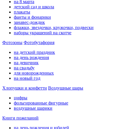
на 8 марта
детский сад и школа
плакаты
фанты и фонарики
занавес-дождик
флажки, звездочки, кружочки, подвески
наборы украшений на скотче
Фотозоны
Фотобутафория
на детский праздник
на день рождения
на девичник
на свадьбу
для новорожденных
на новый год
Хлопушки и конфетти
Воздушные шары
цифры
фольгированные фигурные
воздушные шарики
Книги пожеланий
на день рождения и юбилей