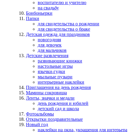
воспитателю и учителю
на свадьбу
Бонбоньерки
Папки
для свидетельства о рождении
для свидетельства о браке
Детская одежда для праздников
новогодняя
для девочек
для мальчиков
Детские развлечения
развивающие книжки
настольные игры
язычки-гудки
мыльные пузыри
интерьерные наклейки
Приглашения на день рождения
Мамины сокровища
Ленты, значки и медали
день рождения и юбилей
детский сад и школа
Фотоальбомы
Открытки поздравительные
Новый год
наклейки на окна, украшения для интерьера