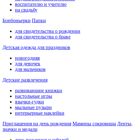
воспитателю и учителю
на свадьбу
Бонбоньерки
Папки
для свидетельства о рождении
для свидетельства о браке
Детская одежда для праздников
новогодняя
для девочек
для мальчиков
Детские развлечения
развивающие книжки
настольные игры
язычки-гудки
мыльные пузыри
интерьерные наклейки
Приглашения на день рождения
Мамины сокровища
Ленты,
значки и медали
день рождения и юбилей