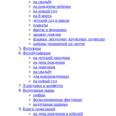
на свадьбу
на рождение ребенка
на новый год
на 8 марта
детский сад и школа
плакаты
фанты и фонарики
занавес-дождик
флажки, звездочки, кружочки, подвески
наборы украшений на скотче
Фотозоны
Фотобутафория
на детский праздник
на день рождения
на девичник
на свадьбу
для новорожденных
на новый год
Хлопушки и конфетти
Воздушные шары
цифры
фольгированные фигурные
воздушные шарики
Книги пожеланий
на день рождения и юбилей