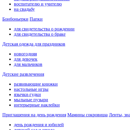
воспитателю и учителю
на свадьбу
Бонбоньерки
Папки
для свидетельства о рождении
для свидетельства о браке
Детская одежда для праздников
новогодняя
для девочек
для мальчиков
Детские развлечения
развивающие книжки
настольные игры
язычки-гудки
мыльные пузыри
интерьерные наклейки
Приглашения на день рождения
Мамины сокровища
Ленты, зн
день рождения и юбилей
детский сад и школа