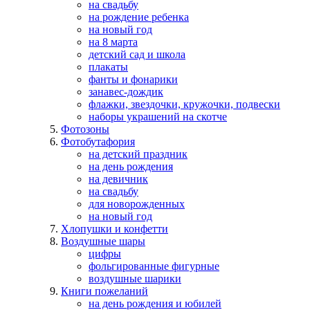
на свадьбу
на рождение ребенка
на новый год
на 8 марта
детский сад и школа
плакаты
фанты и фонарики
занавес-дождик
флажки, звездочки, кружочки, подвески
наборы украшений на скотче
Фотозоны
Фотобутафория
на детский праздник
на день рождения
на девичник
на свадьбу
для новорожденных
на новый год
Хлопушки и конфетти
Воздушные шары
цифры
фольгированные фигурные
воздушные шарики
Книги пожеланий
на день рождения и юбилей