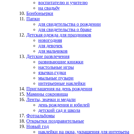
воспитателю и учителю
на свадьбу
Бонбоньерки
Папки
для свидетельства о рождении
для свидетельства о браке
Детская одежда для праздников
новогодняя
для девочек
для мальчиков
Детские развлечения
развивающие книжки
настольные игры
язычки-гудки
мыльные пузыри
интерьерные наклейки
Приглашения на день рождения
Мамины сокровища
Ленты, значки и медали
день рождения и юбилей
детский сад и школа
Фотоальбомы
Открытки поздравительные
Новый год
наклейки на окна, украшения для интерьера