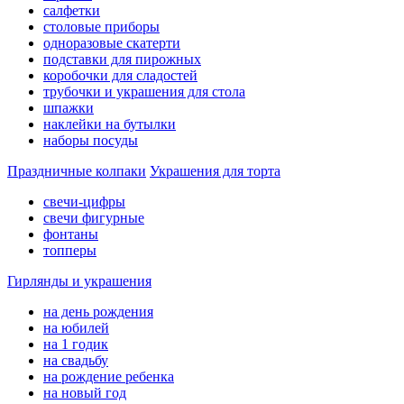
салфетки
столовые приборы
одноразовые скатерти
подставки для пирожных
коробочки для сладостей
трубочки и украшения для стола
шпажки
наклейки на бутылки
наборы посуды
Праздничные колпаки
Украшения для торта
свечи-цифры
свечи фигурные
фонтаны
топперы
Гирлянды и украшения
на день рождения
на юбилей
на 1 годик
на свадьбу
на рождение ребенка
на новый год