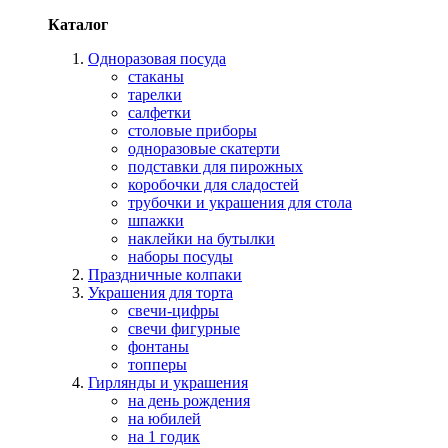
Каталог
Одноразовая посуда
стаканы
тарелки
салфетки
столовые приборы
одноразовые скатерти
подставки для пирожных
коробочки для сладостей
трубочки и украшения для стола
шпажки
наклейки на бутылки
наборы посуды
Праздничные колпаки
Украшения для торта
свечи-цифры
свечи фигурные
фонтаны
топперы
Гирлянды и украшения
на день рождения
на юбилей
на 1 годик