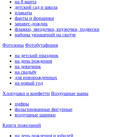
на 8 марта
детский сад и школа
плакаты
фанты и фонарики
занавес-дождик
флажки, звездочки, кружочки, подвески
наборы украшений на скотче
Фотозоны
Фотобутафория
на детский праздник
на день рождения
на девичник
на свадьбу
для новорожденных
на новый год
Хлопушки и конфетти
Воздушные шары
цифры
фольгированные фигурные
воздушные шарики
Книги пожеланий
на день рождения и юбилей