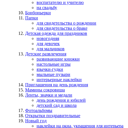
воспитателю и учителю
на свадьбу
Бонбоньерки
Папки
для свидетельства о рождении
для свидетельства о браке
Детская одежда для праздников
новогодняя
для девочек
для мальчиков
Детские развлечения
развивающие книжки
настольные игры
язычки-гудки
мыльные пузыри
интерьерные наклейки
Приглашения на день рождения
Мамины сокровища
Ленты, значки и медали
день рождения и юбилей
детский сад и школа
Фотоальбомы
Открытки поздравительные
Новый год
наклейки на окна, украшения для интерьера