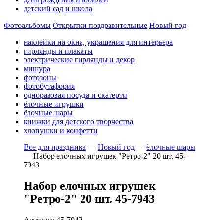
детский сад и школа
Фотоальбомы
Открытки поздравительные
Новый год
наклейки на окна, украшения для интерьера
гирлянды и плакаты
электрические гирлянды и декор
мишура
фотозоны
фотобутафория
одноразовая посуда и скатерти
ёлочные игрушки
ёлочные шары
книжки для детского творчества
хлопушки и конфетти
Все для праздника
—
Новый год
—
ёлочные шары
—
Набор елочных игрушек "Ретро-2" 20 шт. 45-
7943
Набор елочных игрушек
"Ретро-2" 20 шт. 45-7943
Артикул: 45-7943