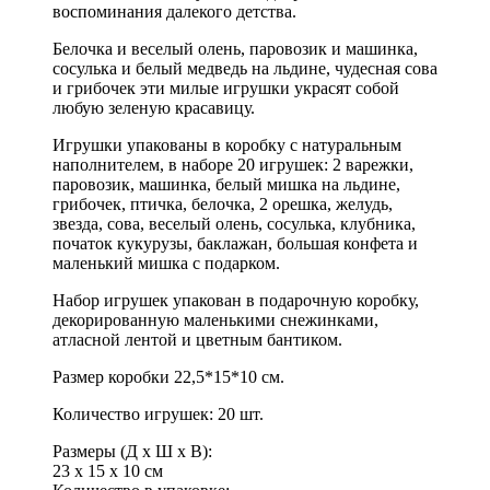
воспоминания далекого детства.
Белочка и веселый олень, паровозик и машинка,
сосулька и белый медведь на льдине, чудесная сова
и грибочек эти милые игрушки украсят собой
любую зеленую красавицу.
Игрушки упакованы в коробку с натуральным
наполнителем, в наборе 20 игрушек: 2 варежки,
паровозик, машинка, белый мишка на льдине,
грибочек, птичка, белочка, 2 орешка, желудь,
звезда, сова, веселый олень, сосулька, клубника,
початок кукурузы, баклажан, большая конфета и
маленький мишка с подарком.
Набор игрушек упакован в подарочную коробку,
декорированную маленькими снежинками,
атласной лентой и цветным бантиком.
Размер коробки 22,5*15*10 см.
Количество игрушек: 20 шт.
Размеры (Д x Ш x В):
23 x 15 x 10 см