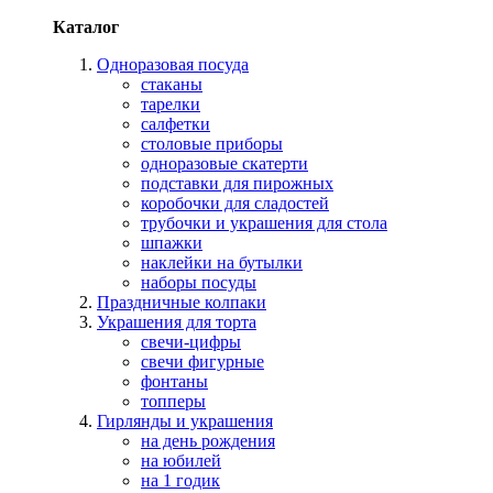
Каталог
Одноразовая посуда
стаканы
тарелки
салфетки
столовые приборы
одноразовые скатерти
подставки для пирожных
коробочки для сладостей
трубочки и украшения для стола
шпажки
наклейки на бутылки
наборы посуды
Праздничные колпаки
Украшения для торта
свечи-цифры
свечи фигурные
фонтаны
топперы
Гирлянды и украшения
на день рождения
на юбилей
на 1 годик