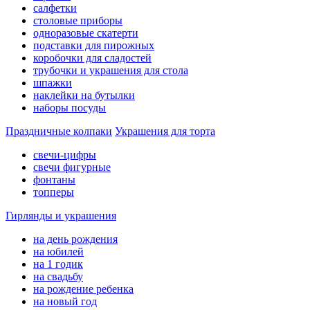
салфетки
столовые приборы
одноразовые скатерти
подставки для пирожных
коробочки для сладостей
трубочки и украшения для стола
шпажки
наклейки на бутылки
наборы посуды
Праздничные колпаки
Украшения для торта
свечи-цифры
свечи фигурные
фонтаны
топперы
Гирлянды и украшения
на день рождения
на юбилей
на 1 годик
на свадьбу
на рождение ребенка
на новый год