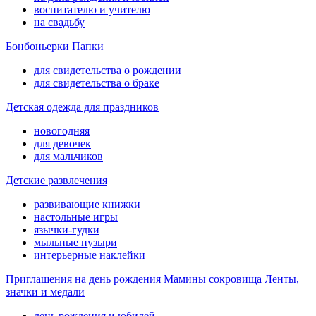
воспитателю и учителю
на свадьбу
Бонбоньерки
Папки
для свидетельства о рождении
для свидетельства о браке
Детская одежда для праздников
новогодняя
для девочек
для мальчиков
Детские развлечения
развивающие книжки
настольные игры
язычки-гудки
мыльные пузыри
интерьерные наклейки
Приглашения на день рождения
Мамины сокровища
Ленты,
значки и медали
день рождения и юбилей