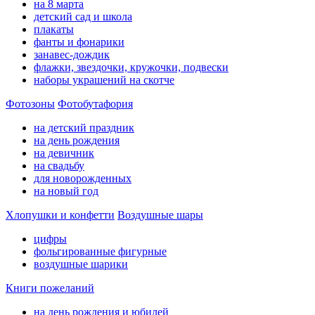
на 8 марта
детский сад и школа
плакаты
фанты и фонарики
занавес-дождик
флажки, звездочки, кружочки, подвески
наборы украшений на скотче
Фотозоны
Фотобутафория
на детский праздник
на день рождения
на девичник
на свадьбу
для новорожденных
на новый год
Хлопушки и конфетти
Воздушные шары
цифры
фольгированные фигурные
воздушные шарики
Книги пожеланий
на день рождения и юбилей