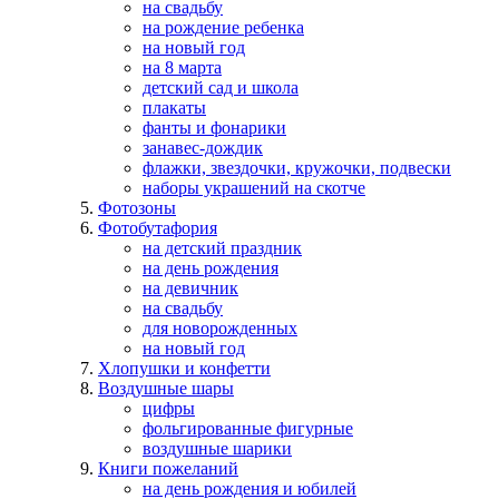
на свадьбу
на рождение ребенка
на новый год
на 8 марта
детский сад и школа
плакаты
фанты и фонарики
занавес-дождик
флажки, звездочки, кружочки, подвески
наборы украшений на скотче
Фотозоны
Фотобутафория
на детский праздник
на день рождения
на девичник
на свадьбу
для новорожденных
на новый год
Хлопушки и конфетти
Воздушные шары
цифры
фольгированные фигурные
воздушные шарики
Книги пожеланий
на день рождения и юбилей