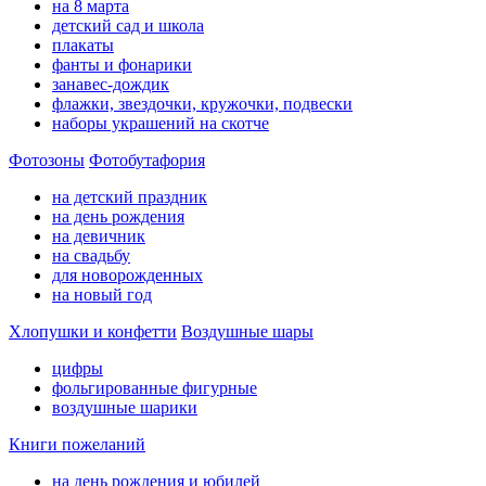
на 8 марта
детский сад и школа
плакаты
фанты и фонарики
занавес-дождик
флажки, звездочки, кружочки, подвески
наборы украшений на скотче
Фотозоны
Фотобутафория
на детский праздник
на день рождения
на девичник
на свадьбу
для новорожденных
на новый год
Хлопушки и конфетти
Воздушные шары
цифры
фольгированные фигурные
воздушные шарики
Книги пожеланий
на день рождения и юбилей