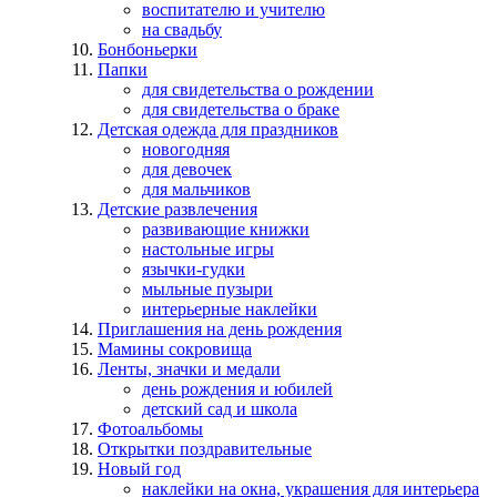
воспитателю и учителю
на свадьбу
Бонбоньерки
Папки
для свидетельства о рождении
для свидетельства о браке
Детская одежда для праздников
новогодняя
для девочек
для мальчиков
Детские развлечения
развивающие книжки
настольные игры
язычки-гудки
мыльные пузыри
интерьерные наклейки
Приглашения на день рождения
Мамины сокровища
Ленты, значки и медали
день рождения и юбилей
детский сад и школа
Фотоальбомы
Открытки поздравительные
Новый год
наклейки на окна, украшения для интерьера