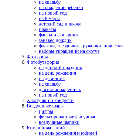
на свадьбу
на рождение ребенка
на новый год
на 8 марта
детский сад и школа
плакаты
фанты и фонарики
занавес-дождик
флажки, звездочки, кружочки, подвески
наборы украшений на скотче
Фотозоны
Фотобутафория
на детский праздник
на день рождения
на девичник
на свадьбу
для новорожденных
на новый год
Хлопушки и конфетти
Воздушные шары
цифры
фольгированные фигурные
воздушные шарики
Книги пожеланий
на день рождения и юбилей