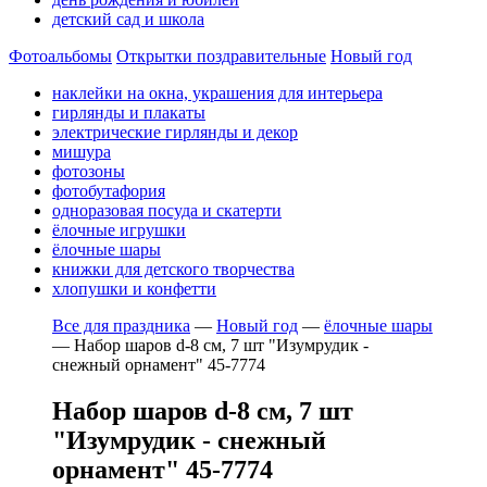
детский сад и школа
Фотоальбомы
Открытки поздравительные
Новый год
наклейки на окна, украшения для интерьера
гирлянды и плакаты
электрические гирлянды и декор
мишура
фотозоны
фотобутафория
одноразовая посуда и скатерти
ёлочные игрушки
ёлочные шары
книжки для детского творчества
хлопушки и конфетти
Все для праздника
—
Новый год
—
ёлочные шары
—
Набор шаров d-8 см, 7 шт "Изумрудик -
снежный орнамент" 45-7774
Набор шаров d-8 см, 7 шт
"Изумрудик - снежный
орнамент" 45-7774