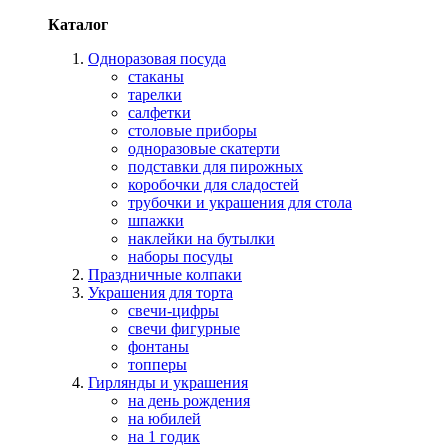
Каталог
Одноразовая посуда
стаканы
тарелки
салфетки
столовые приборы
одноразовые скатерти
подставки для пирожных
коробочки для сладостей
трубочки и украшения для стола
шпажки
наклейки на бутылки
наборы посуды
Праздничные колпаки
Украшения для торта
свечи-цифры
свечи фигурные
фонтаны
топперы
Гирлянды и украшения
на день рождения
на юбилей
на 1 годик