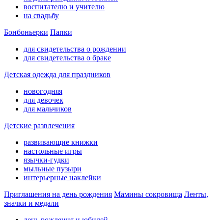
воспитателю и учителю
на свадьбу
Бонбоньерки
Папки
для свидетельства о рождении
для свидетельства о браке
Детская одежда для праздников
новогодняя
для девочек
для мальчиков
Детские развлечения
развивающие книжки
настольные игры
язычки-гудки
мыльные пузыри
интерьерные наклейки
Приглашения на день рождения
Мамины сокровища
Ленты,
значки и медали
день рождения и юбилей