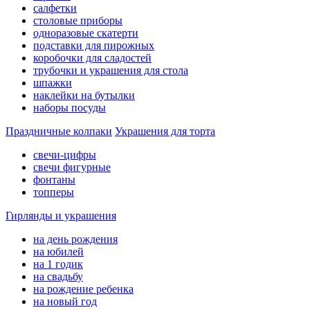
салфетки
столовые приборы
одноразовые скатерти
подставки для пирожных
коробочки для сладостей
трубочки и украшения для стола
шпажки
наклейки на бутылки
наборы посуды
Праздничные колпаки
Украшения для торта
свечи-цифры
свечи фигурные
фонтаны
топперы
Гирлянды и украшения
на день рождения
на юбилей
на 1 годик
на свадьбу
на рождение ребенка
на новый год