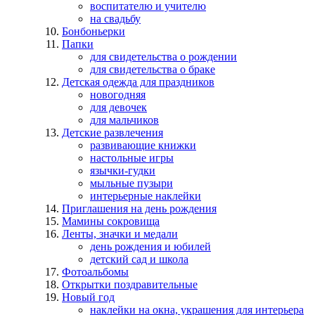
воспитателю и учителю
на свадьбу
Бонбоньерки
Папки
для свидетельства о рождении
для свидетельства о браке
Детская одежда для праздников
новогодняя
для девочек
для мальчиков
Детские развлечения
развивающие книжки
настольные игры
язычки-гудки
мыльные пузыри
интерьерные наклейки
Приглашения на день рождения
Мамины сокровища
Ленты, значки и медали
день рождения и юбилей
детский сад и школа
Фотоальбомы
Открытки поздравительные
Новый год
наклейки на окна, украшения для интерьера