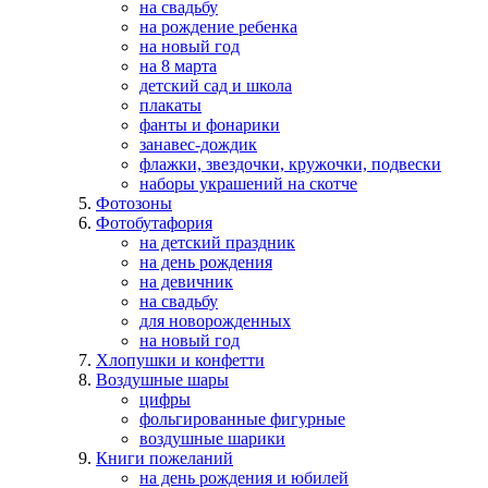
на свадьбу
на рождение ребенка
на новый год
на 8 марта
детский сад и школа
плакаты
фанты и фонарики
занавес-дождик
флажки, звездочки, кружочки, подвески
наборы украшений на скотче
Фотозоны
Фотобутафория
на детский праздник
на день рождения
на девичник
на свадьбу
для новорожденных
на новый год
Хлопушки и конфетти
Воздушные шары
цифры
фольгированные фигурные
воздушные шарики
Книги пожеланий
на день рождения и юбилей