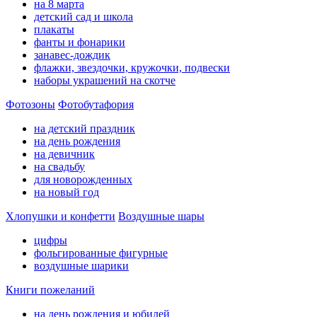
на 8 марта
детский сад и школа
плакаты
фанты и фонарики
занавес-дождик
флажки, звездочки, кружочки, подвески
наборы украшений на скотче
Фотозоны
Фотобутафория
на детский праздник
на день рождения
на девичник
на свадьбу
для новорожденных
на новый год
Хлопушки и конфетти
Воздушные шары
цифры
фольгированные фигурные
воздушные шарики
Книги пожеланий
на день рождения и юбилей