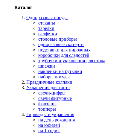
Каталог
Одноразовая посуда
стаканы
тарелки
салфетки
столовые приборы
одноразовые скатерти
подставки для пирожных
коробочки для сладостей
трубочки и украшения для стола
шпажки
наклейки на бутылки
наборы посуды
Праздничные колпаки
Украшения для торта
свечи-цифры
свечи фигурные
фонтаны
топперы
Гирлянды и украшения
на день рождения
на юбилей
на 1 годик