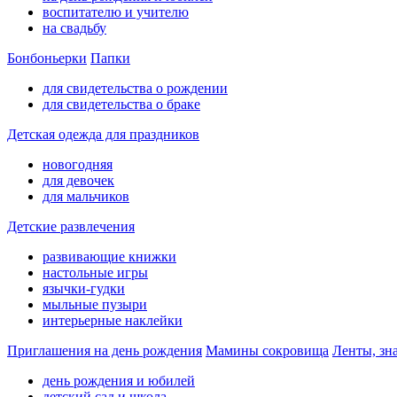
воспитателю и учителю
на свадьбу
Бонбоньерки
Папки
для свидетельства о рождении
для свидетельства о браке
Детская одежда для праздников
новогодняя
для девочек
для мальчиков
Детские развлечения
развивающие книжки
настольные игры
язычки-гудки
мыльные пузыри
интерьерные наклейки
Приглашения на день рождения
Мамины сокровища
Ленты, зн
день рождения и юбилей
детский сад и школа