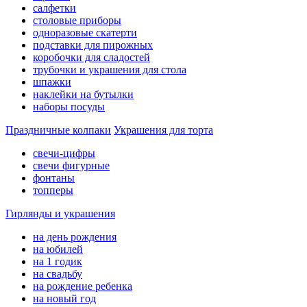
салфетки
столовые приборы
одноразовые скатерти
подставки для пирожных
коробочки для сладостей
трубочки и украшения для стола
шпажки
наклейки на бутылки
наборы посуды
Праздничные колпаки
Украшения для торта
свечи-цифры
свечи фигурные
фонтаны
топперы
Гирлянды и украшения
на день рождения
на юбилей
на 1 годик
на свадьбу
на рождение ребенка
на новый год