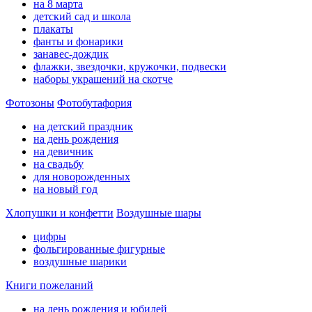
на 8 марта
детский сад и школа
плакаты
фанты и фонарики
занавес-дождик
флажки, звездочки, кружочки, подвески
наборы украшений на скотче
Фотозоны
Фотобутафория
на детский праздник
на день рождения
на девичник
на свадьбу
для новорожденных
на новый год
Хлопушки и конфетти
Воздушные шары
цифры
фольгированные фигурные
воздушные шарики
Книги пожеланий
на день рождения и юбилей