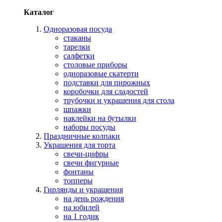
Каталог
Одноразовая посуда
стаканы
тарелки
салфетки
столовые приборы
одноразовые скатерти
подставки для пирожных
коробочки для сладостей
трубочки и украшения для стола
шпажки
наклейки на бутылки
наборы посуды
Праздничные колпаки
Украшения для торта
свечи-цифры
свечи фигурные
фонтаны
топперы
Гирлянды и украшения
на день рождения
на юбилей
на 1 годик