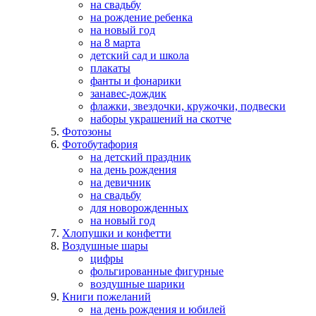
на свадьбу
на рождение ребенка
на новый год
на 8 марта
детский сад и школа
плакаты
фанты и фонарики
занавес-дождик
флажки, звездочки, кружочки, подвески
наборы украшений на скотче
Фотозоны
Фотобутафория
на детский праздник
на день рождения
на девичник
на свадьбу
для новорожденных
на новый год
Хлопушки и конфетти
Воздушные шары
цифры
фольгированные фигурные
воздушные шарики
Книги пожеланий
на день рождения и юбилей