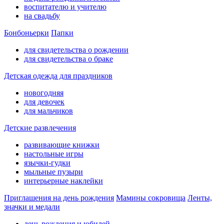
воспитателю и учителю
на свадьбу
Бонбоньерки
Папки
для свидетельства о рождении
для свидетельства о браке
Детская одежда для праздников
новогодняя
для девочек
для мальчиков
Детские развлечения
развивающие книжки
настольные игры
язычки-гудки
мыльные пузыри
интерьерные наклейки
Приглашения на день рождения
Мамины сокровища
Ленты,
значки и медали
день рождения и юбилей