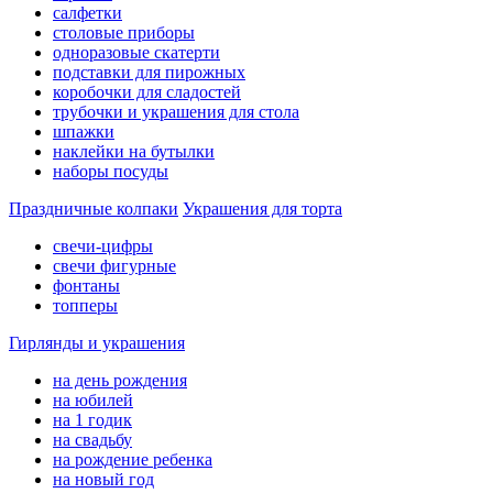
салфетки
столовые приборы
одноразовые скатерти
подставки для пирожных
коробочки для сладостей
трубочки и украшения для стола
шпажки
наклейки на бутылки
наборы посуды
Праздничные колпаки
Украшения для торта
свечи-цифры
свечи фигурные
фонтаны
топперы
Гирлянды и украшения
на день рождения
на юбилей
на 1 годик
на свадьбу
на рождение ребенка
на новый год