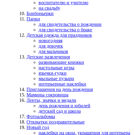
воспитателю и учителю
на свадьбу
Бонбоньерки
Папки
для свидетельства о рождении
для свидетельства о браке
Детская одежда для праздников
новогодняя
для девочек
для мальчиков
Детские развлечения
развивающие книжки
настольные игры
язычки-гудки
мыльные пузыри
интерьерные наклейки
Приглашения на день рождения
Мамины сокровища
Ленты, значки и медали
день рождения и юбилей
детский сад и школа
Фотоальбомы
Открытки поздравительные
Новый год
наклейки на окна, украшения для интерьера